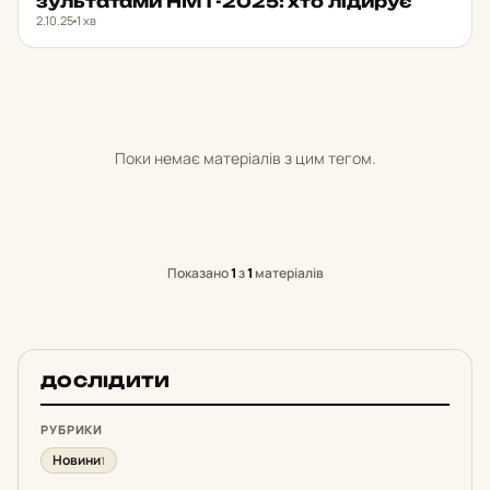
зуль­та­та­ми НМТ-2025: хто лі­ди­рує
2.10.25
1 хв
Поки немає матеріалів з цим тегом.
Показано
1
з
1
матеріалів
ДОСЛІДИТИ
РУБРИКИ
Новини
1