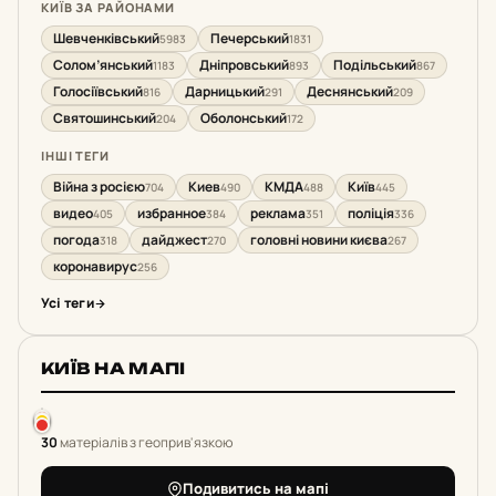
КИЇВ ЗА РАЙОНАМИ
Шевченківський
Печерський
5983
1831
Солом’янський
Дніпровський
Подільський
1183
893
867
Голосіївський
Дарницький
Деснянський
816
291
209
Святошинський
Оболонський
204
172
ІНШІ ТЕГИ
Війна з росією
Киев
КМДА
Київ
704
490
488
445
видео
избранное
реклама
поліція
405
384
351
336
погода
дайджест
головні новини києва
318
270
267
коронавирус
256
Усі теги
КИЇВ НА МАПІ
30
матеріалів з геоприв'язкою
Подивитись на мапі