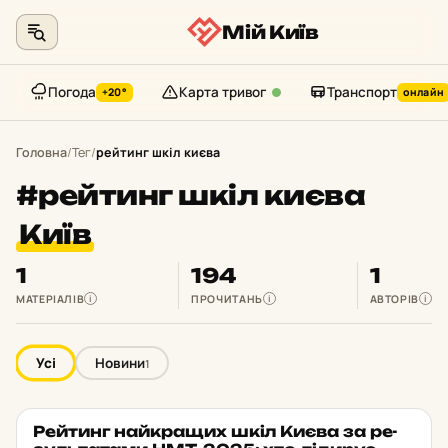
Мій Київ
Погода
Карта тривог
Транспорт
+20°
онлайн
Перейти
до
Головна
/
Тег
/
рейтинг шкіл києва
контенту
#рейтинг шкіл києва
Київ
1
194
1
МАТЕРІАЛІВ
ПРОЧИТАНЬ
АВТОРІВ
i
i
i
Усі
Новини
1
Рей­тинг най­кра­щих шкіл Києва за ре­
НОВИНИ
★ ОБРАНЕ