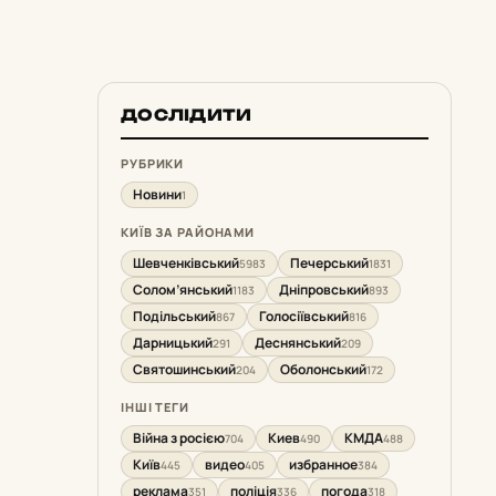
ДОСЛІДИТИ
РУБРИКИ
Новини
1
КИЇВ ЗА РАЙОНАМИ
Шевченківський
Печерський
5983
1831
Солом’янський
Дніпровський
1183
893
Подільський
Голосіївський
867
816
Дарницький
Деснянський
291
209
Святошинський
Оболонський
204
172
ІНШІ ТЕГИ
Війна з росією
Киев
КМДА
704
490
488
Київ
видео
избранное
445
405
384
реклама
поліція
погода
351
336
318