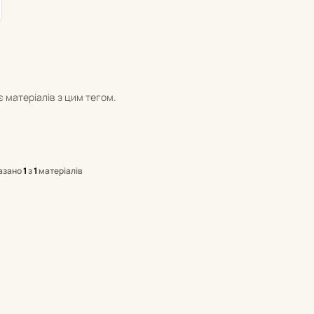
 матеріалів з цим тегом.
азано
1
з
1
матеріалів