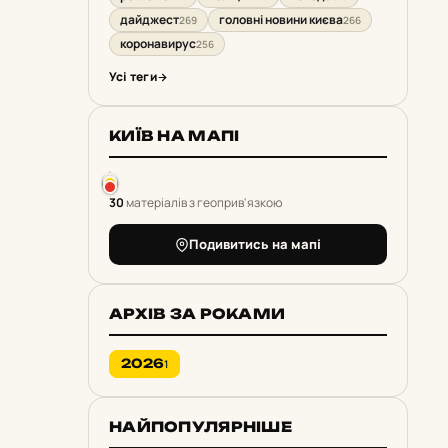
дайджест
головні новини києва
269
266
коронавирус
256
Усі теги
КИЇВ НА МАПІ
30
матеріалів з геоприв'язкою
Подивитись на мапі
АРХІВ ЗА РОКАМИ
2026
1
НАЙПОПУЛЯРНІШЕ