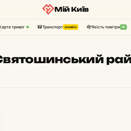
Мій Київ
Карта тривог
Транспорт
Якість повітря
онлайн
16
Святошинський ра