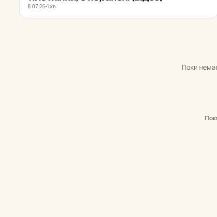
8.07.26
1 хв
Поки немає
Пок