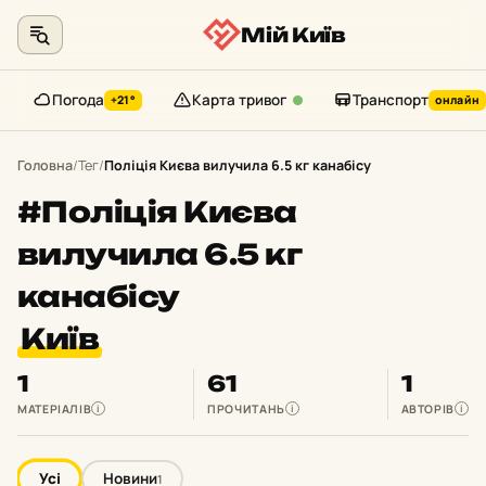
Мій Київ
Погода
Карта тривог
Транспорт
+21°
онлайн
Перейти
до
Головна
/
Тег
/
Поліція Києва вилучила 6.5 кг канабісу
контенту
#Поліція Києва
вилучила 6.5 кг
канабісу
Київ
1
61
1
МАТЕРІАЛІВ
ПРОЧИТАНЬ
АВТОРІВ
i
i
i
Усі
Новини
1