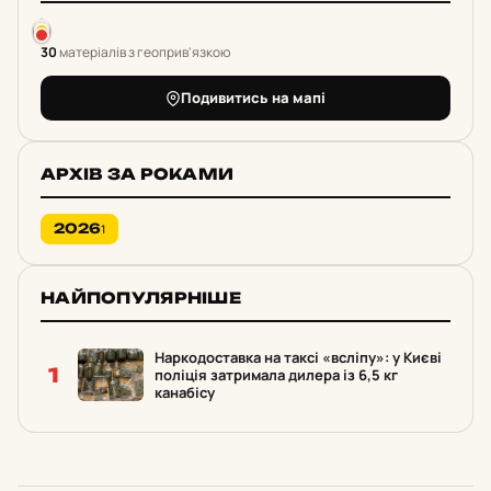
30
матеріалів з геоприв'язкою
Подивитись на мапі
АРХІВ ЗА РОКАМИ
2026
1
НАЙПОПУЛЯРНІШЕ
Наркодоставка на таксі «всліпу»: у Києві
1
поліція затримала дилера із 6,5 кг
канабісу