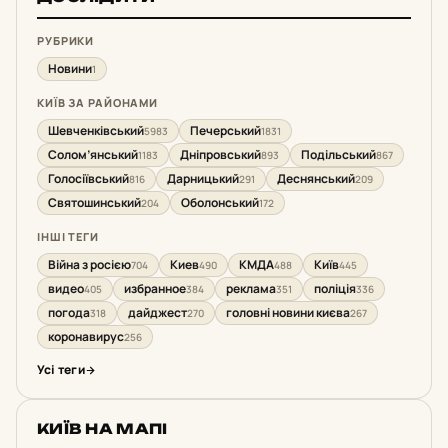
РУБРИКИ
Новини
1
КИЇВ ЗА РАЙОНАМИ
Шевченківський
Печерський
5983
1831
Солом’янський
Дніпровський
Подільський
1183
893
867
Голосіївський
Дарницький
Деснянський
816
291
209
Святошинський
Оболонський
204
172
ІНШІ ТЕГИ
Війна з росією
Киев
КМДА
Київ
704
490
488
445
видео
избранное
реклама
поліція
405
384
351
336
погода
дайджест
головні новини києва
318
270
267
коронавирус
256
Усі теги
КИЇВ НА МАПІ