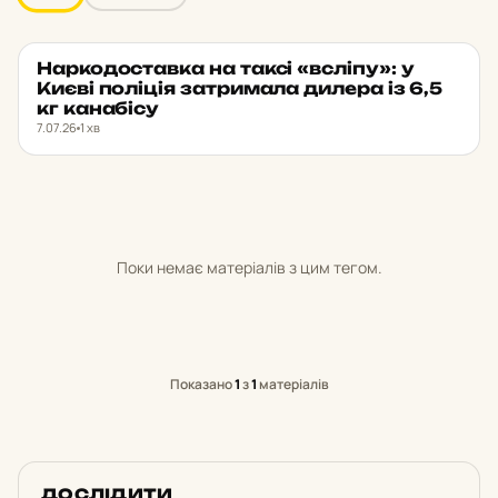
Нар­ко­дос­тав­ка на таксі «всліпу»: у
НОВИНИ
★ ОБРАНЕ
Києві по­лі­ція зат­ри­ма­ла дилера із 6,5
кг ка­на­бі­су
7.07.26
1 хв
Поки немає матеріалів з цим тегом.
Показано
1
з
1
матеріалів
ДОСЛІДИТИ