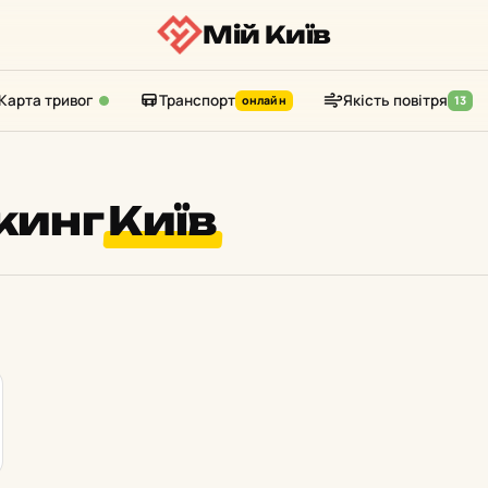
Мій Київ
Карта тривог
Транспорт
Якість повітря
онлайн
13
кинг
Київ