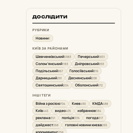
ДОСЛІДИТИ
РУБРИКИ
Новини
1
КИЇВ ЗА РАЙОНАМИ
Шевченківський
Печерський
5983
1831
Солом’янський
Дніпровський
1183
893
Подільський
Голосіївський
867
816
Дарницький
Деснянський
291
208
Святошинський
Оболонський
204
172
ІНШІ ТЕГИ
Війна з росією
Киев
КМДА
704
490
488
Київ
видео
избранное
445
405
384
реклама
поліція
погода
351
336
317
дайджест
головні новини києва
268
265
коронавирус
256