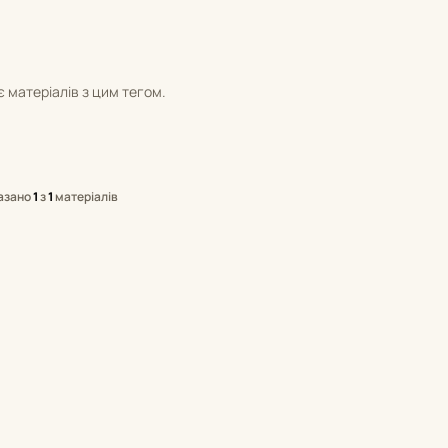
 матеріалів з цим тегом.
азано
1
з
1
матеріалів