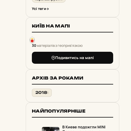
Усі теги
КИЇВ НА МАПІ
30
матеріалів з геоприв'язкою
Подивитись на мапі
АРХІВ ЗА РОКАМИ
2018
1
НАЙПОПУЛЯРНІШЕ
В Киеве подожгли MINI