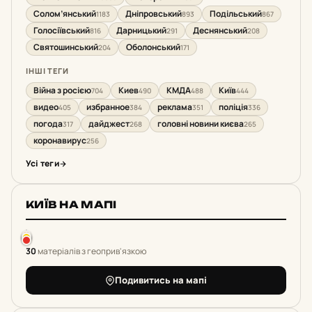
Солом’янський
Дніпровський
Подільський
1183
893
867
Голосіївський
Дарницький
Деснянський
816
291
208
Святошинський
Оболонський
204
171
ІНШІ ТЕГИ
Війна з росією
Киев
КМДА
Київ
704
490
488
444
видео
избранное
реклама
поліція
405
384
351
336
погода
дайджест
головні новини києва
317
268
265
коронавирус
256
Усі теги
КИЇВ НА МАПІ
30
матеріалів з геоприв'язкою
Подивитись на мапі