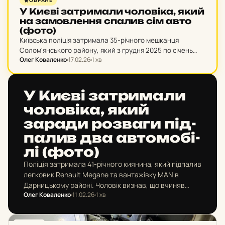
ОБРАНЕ
У Києві зат­ри­ма­ли чо­ло­ві­ка, який
на за­мов­лен­ня спалив сім авто
(фото)
Київська поліція затримала 35-річного мешканця
Солом'янського району, який з грудня 2025 по січень
Олег Коваленко
17.02.26
1 хв
2026 року підпалив сім автомобілів. Чоловік діяв за
замовленням невідомої особи, яка пропонувала гроші за
знищення техніки…
НОВИНИ
У Києві зат­ри­ма­ли
чо­ло­ві­ка, який
заради роз­ва­ги під­
па­лив два ав­то­мо­бі­
лі (фото)
Поліція затримала 41-річного киянина, який підпалив
легковик Renault Megane та вантажівку MAN в
Дарницькому районі. Чоловік визнав, що вчиняв
Олег Коваленко
11.02.26
1 хв
злочини задля розваги після вживання алкогольних
напоїв. За умисне знищення майна…