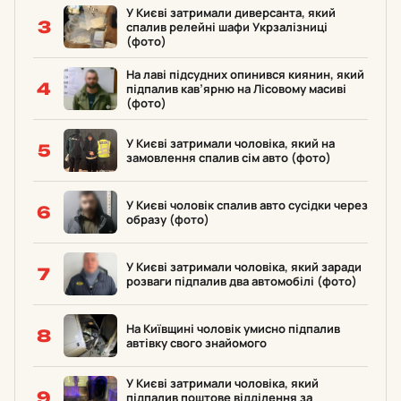
У Києві затримали диверсанта, який
3
спалив релейні шафи Укрзалізниці
(фото)
На лаві підсудних опинився киянин, який
4
підпалив кав’ярню на Лісовому масиві
(фото)
У Києві затримали чоловіка, який на
5
замовлення спалив сім авто (фото)
У Києві чоловік спалив авто сусідки через
6
образу (фото)
У Києві затримали чоловіка, який заради
7
розваги підпалив два автомобілі (фото)
На Київщині чоловік умисно підпалив
8
автівку свого знайомого
У Києві затримали чоловіка, який
9
підпалив поштове відділення за