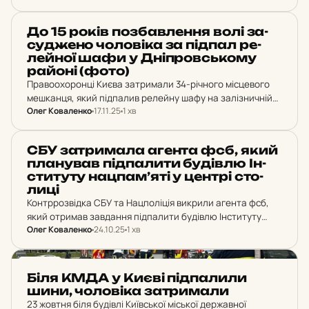
невідомими, котрі представилися правоохоронцями.
НОВИНИ
До 15 років поз­бав­лен­ня волі за­
су­дже­но чо­ло­ві­ка за підпал ре­
лей­ної шафи у Дніп­ров­сько­му
районі (фото)
Правоохоронці Києва затримали 34-річного місцевого
мешканця, який підпалив релейну шафу на залізничній
Олег Коваленко
17.11.25
1 хв
станції за вказівкою ворожих спецслужб, сподіваючись
отримати грошову винагороду.
НОВИНИ
СБУ зат­ри­ма­ла агента фсб, який
пла­ну­вав під­па­ли­ти бу­дів­лю Ін­
сти­ту­ту нацпам’яті у центрі сто­
ли­ці
Контррозвідка СБУ та Нацполіція викрили агента фсб,
який отримав завдання підпалити будівлю Інституту
Олег Коваленко
24.10.25
1 хв
національної пам'яті у центрі столиці для створення
інформаційного приводу.
НОВИНИ
Біля КМДА у Києві під­па­ли­ли
шини, чо­ло­ві­ка зат­ри­ма­ли
23 жовтня біля будівлі Київської міської державної