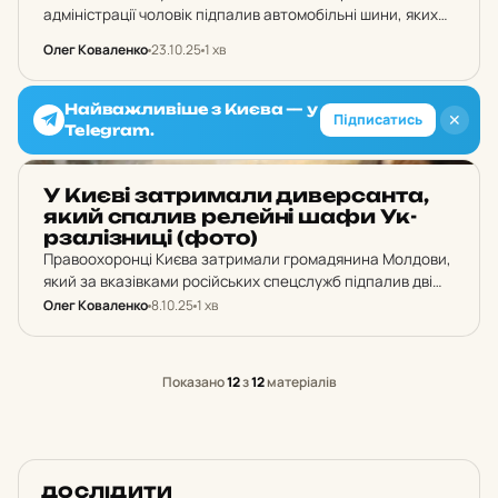
адміністрації чоловік підпалив автомобільні шини, яких
одразу загасили рятувальники. Поліція затримала 46-
Олег Коваленко
23.10.25
1 хв
річного правопорушника.
Найважливіше з Києва — у
✕
Підписатись
Telegram.
НОВИНИ
У Києві зат­ри­ма­ли ди­вер­сан­та,
який спалив ре­лей­ні шафи Ук­
рза­ліз­ни­ці (фото)
Правоохоронці Києва затримали громадянина Молдови,
який за вказівками російських спецслужб підпалив дві
релейні шафи Укрзалізниці. Чоловікові повідомили про
Олег Коваленко
8.10.25
1 хв
підозру.
Показано
12
з
12
матеріалів
ДОСЛІДИТИ