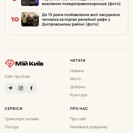
вказівкою псевдоправоохоронців (фото)
До 15 років позбавлення волі засуджено
10
чоловіка за підпал релейної шафи у
Дніпровському районі (фото)
ЧИТАТИ
Мій Київ
Новини
Сайт про Київ
Місто
Добірки
Культура
СЕРВІСИ
ПРО НАС
Транспорт онлайн
Про сайт
Погода
Реклама в довіднику