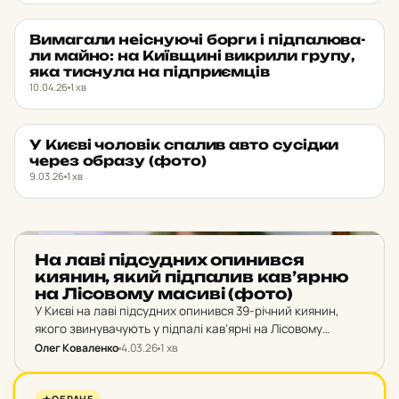
Ви­ма­га­ли не­іс­ну­ю­чі борги і під­па­лю­ва­
НОВИНИ
★ ОБРАНЕ
ли майно: на Ки­їв­щи­ні вик­ри­ли групу,
яка тис­ну­ла на під­при­єм­ців
10.04.26
1 хв
У Києві чо­ло­вік спалив авто су­сід­ки
НОВИНИ
★ ОБРАНЕ
через образу (фото)
9.03.26
1 хв
НОВИНИ
На лаві під­суд­них опи­нив­ся
киянин, який під­па­лив кав’яр­ню
на Лі­со­во­му масиві (фото)
У Києві на лаві підсудних опинився 39-річний киянин,
якого звинувачують у підпалі кав'ярні на Лісовому
масиві. Чоловік спалив заклад у вересні 2025 року через
Олег Коваленко
4.03.26
1 хв
словесну перепалку своєї співмешканки з орендарем.…
НОВИНИ