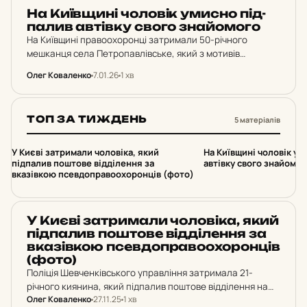
НОВИНИ
На Ки­їв­щи­ні чо­ло­вік умисно під­
па­лив ав­тів­ку свого зна­йо­мо­го
На Київщині правоохоронці затримали 50-річного
мешканця села Петропавлівське, який з мотивів
особистої неприязні умисно підпалив автомобіль Ford
Олег Коваленко
7.01.26
1 хв
свого знайомого. Чоловіку загрожує до 10 років
позбавлення волі за умисне знищення майна…
ТОП ЗА ТИЖДЕНЬ
5 матеріалів
1
2
У Києві затримали чоловіка, який
На Київщині чоловік ум
підпалив поштове відділення за
автівку свого знайомог
вказівкою псевдоправоохоронців (фото)
НОВИНИ
У Києві зат­ри­ма­ли чо­ло­ві­ка, який
під­па­лив пош­то­ве від­ді­лен­ня за
вка­зів­кою псев­доп­ра­во­о­хо­рон­ців
(фото)
Поліція Шевченківського управління затримала 21-
річного киянина, який підпалив поштове відділення на
Олег Коваленко
27.11.25
1 хв
вулиці Юрія Іллєнка після телефонної розмови з