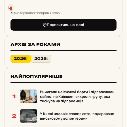
30
матеріалів з геоприв'язкою
Подивитись на мапі
АРХІВ ЗА РОКАМИ
2026
2025
7
5
НАЙПОПУЛЯРНІШЕ
Вимагали неіснуючі борги і підпалювали
1
майно: на Київщині викрили групу, яка
тиснула на підприємців
У Києві чоловік cпалив авто, подароване
2
військовому волонтерами