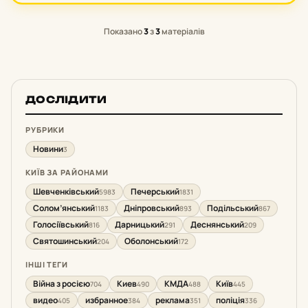
Показано
3
з
3
матеріалів
ДОСЛІДИТИ
РУБРИКИ
Новини
3
КИЇВ ЗА РАЙОНАМИ
Шевченківський
Печерський
5983
1831
Солом’янський
Дніпровський
Подільський
1183
893
867
Голосіївський
Дарницький
Деснянський
816
291
209
Святошинський
Оболонський
204
172
ІНШІ ТЕГИ
Війна з росією
Киев
КМДА
Київ
704
490
488
445
видео
избранное
реклама
поліція
405
384
351
336