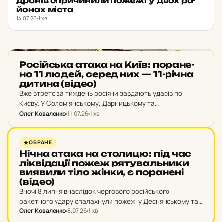
дронів спри­чи­ни­ли пожежі у двох ра­
йо­нах міста
14.07.26
1 хв
НОВИНИ
Ро­сій­ська атака на Київ: по­ра­не­
но 11 людей, серед них — 11-річна
дитина (відео)
Вже втретє за тиждень росіяни завдають ударів по
Києву. У Солом’янському, Дарницькому та
Дніпровському районах столиці зафіксовано влучання
Олег Коваленко
11.07.26
1 хв
та руйнування. Наразі відомо про 11 постраждалих,
серед яких 11-річний хлопчик. П'ятьох…
НОВИНИ
ОБРАНЕ
Нічна атака на сто­ли­цю: під час
лік­ві­да­ції пожеж ря­ту­валь­ни­ки
ви­я­ви­ли тіло жінки, є по­ра­не­ні
(відео)
Вночі 8 липня внаслідок чергового російського
ракетного удару спалахнули пожежі у Деснянському та
Олег Коваленко
8.07.26
1 хв
Святошинському районах Києва. На місцях влучань
працювали екстрені служби.