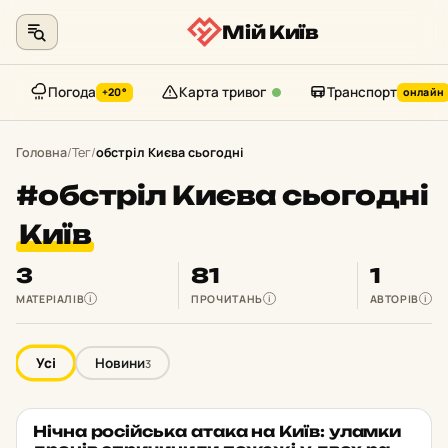
Мій Київ
Погода
Карта тривог
Транспорт
+20°
онлайн
Перейти
до
Головна
/
Тег
/
обстріл Києва сьогодні
контенту
#обстріл Києва сьогодні
Київ
3
81
1
МАТЕРІАЛІВ
ПРОЧИТАНЬ
АВТОРІВ
i
i
i
Усі
Новини
3
Нічна ро­сій­ська атака на Київ: уламки
НОВИНИ
★ ОБРАНЕ