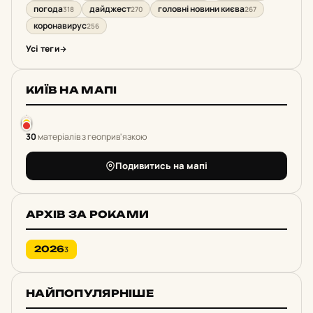
погода
дайджест
головні новини києва
318
270
267
коронавирус
256
Усі теги
КИЇВ НА МАПІ
30
матеріалів з геоприв'язкою
Подивитись на мапі
АРХІВ ЗА РОКАМИ
2026
3
НАЙПОПУЛЯРНІШЕ