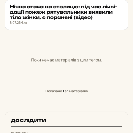
Нічна атака на сто­ли­цю: під час лік­ві­
НОВИНИ
★ ОБРАНЕ
да­ції пожеж ря­ту­валь­ни­ки ви­я­ви­ли
тіло жінки, є по­ра­не­ні (відео)
8.07.26
1 хв
Поки немає матеріалів з цим тегом.
Показано
1
з
1
матеріалів
ДОСЛІДИТИ