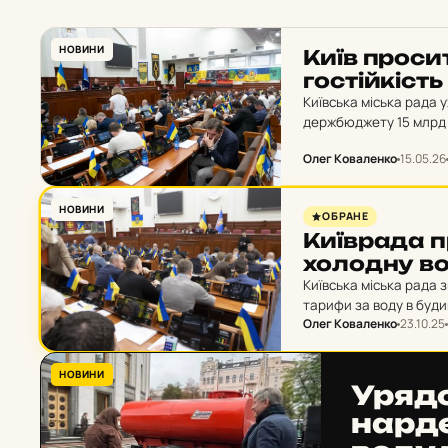
НОВИНИ
Київ про­сит
гос­тій­кість
Київська міська рада 
держбюджету 15 млрд 
систем теплопостача
Олег Коваленко
15.05.26
НОВИНИ
ОБРАНЕ
Ки­їв­ра­да
хо­лод­ну в
Київська міська рада 
тарифи за воду в буд
Олег Коваленко
23.10.25
за холодну воду на пі
НОВИНИ
Уря­д
нар­де