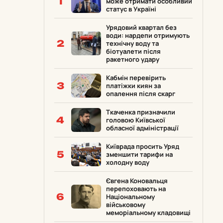
1
може отримати особливий
статус в Україні
Урядовий квартал без
води: нардепи отримують
2
технічну воду та
біотуалети після
ракетного удару
Кабмін перевірить
3
платіжки киян за
опалення після скарг
Ткаченка призначили
4
головою Київської
обласної адміністрації
Київрада просить Уряд
5
зменшити тарифи на
холодну воду
Євгена Коновальця
перепоховають на
6
Національному
військовому
меморіальному кладовищі