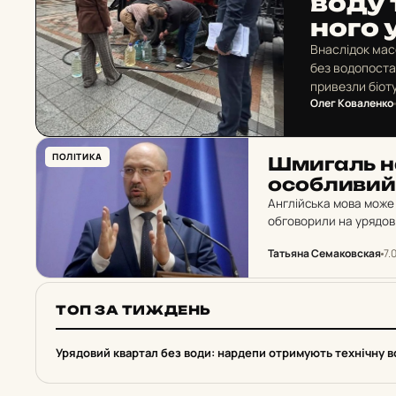
воду т
но­го
Внаслідок мас
без водопоста
привезли біот
Олег Коваленко
ПОЛІТИКА
Шми­галь н
особ­ли­вий 
Англійська мова може 
обговорили на урядові
відповідну законодавч
Татьяна Семаковская
7.
ТОП ЗА ТИЖДЕНЬ
1
Урядовий квартал без води: нардепи отримують технічну во