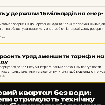
ь у дер­жа­ви 15 міль­яр­дів на енер­
ухвалила звернення до Верховної Ради та Кабміну з проханням виділи
грн на облаштування захисту енергооб'єктів та розбудову резервни
ння.
1 хв
 про­сить Уряд змен­ши­ти тарифи на
оду
звернулася до Кабінету Міністрів України з проханням врегулювати
инках з індивідуальними тепловими пунктами, щоб мешканці сплачув
1 хв
дігрів за нижчою…
о­вий квар­тал без води:
­пи от­ри­му­ють тех­ніч­ну