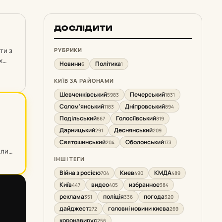
ДОСЛІДИТИ
ти з
РУБРИКИ
х
Новини
Політика
6
1
КИЇВ ЗА РАЙОНАМИ
Шевченківський
Печерський
5983
1831
Солом’янський
Дніпровський
1183
894
Подільський
Голосіївський
867
819
Дарницький
Деснянський
291
209
Святошинський
Оболонський
204
173
али
ІНШІ ТЕГИ
Війна з росією
Киев
КМДА
704
490
489
Київ
видео
избранное
447
405
384
реклама
поліція
погода
351
336
320
дайджест
головні новини києва
272
269
коронавирус
256