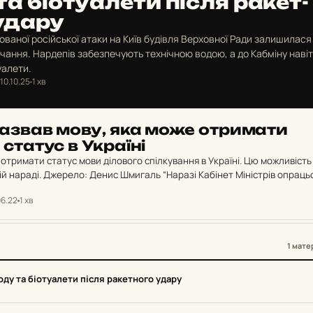
а бі­о­ту­а­ле­ти після ра­кет­
 удару
ованої російської атаки на Київ будівля Верховної Ради залишилася
чання. Нардепів забезпечують технічною водою, а до Кабміну навіт
уалети.
10.10.25
1 хв
азвав мову, яка може от­ри­ма­ти
статус в Ук­ра­ї­ні
отримати статус мови ділового спілкування в Україні. Цю можливість
й нараді. Джерело: Денис Шмигаль “Наразі Кабінет Міністрів опраць
у ініціативу. Англійську сьогодні використовують у…
06.22
1 хв
1 мате
ду та біотуалети після ракетного удару