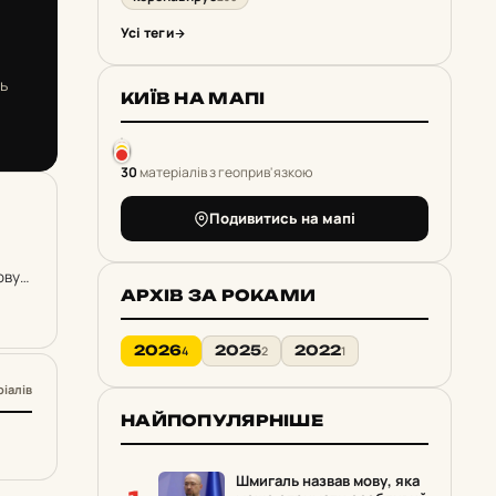
Усі теги
ь
КИЇВ НА МАПІ
30
матеріалів з геоприв'язкою
Подивитись на мапі
овує
АРХІВ ЗА РОКАМИ
2026
2025
2022
4
2
1
ріалів
НАЙПОПУЛЯРНІШЕ
Шмигаль назвав мову, яка