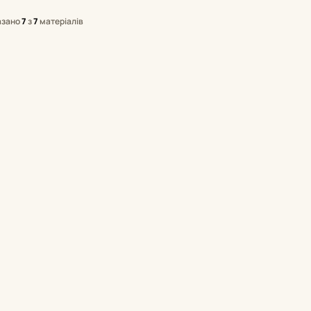
азано
7
з
7
матеріалів