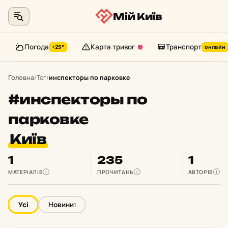
Мій Київ
Погода
Карта тривог
Транспорт
+25°
онлайн
Перейти
до
Головна
/
Тег
/
инспекторы по парковке
контенту
#инспекторы по
парковке
Київ
1
235
1
МАТЕРІАЛІВ
ПРОЧИТАНЬ
АВТОРІВ
i
i
i
Усі
Новини
1