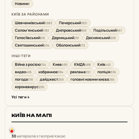
Новини
1
КИЇВ ЗА РАЙОНАМИ
Шевченківський
Печерський
5983
1831
Солом’янський
Дніпровський
Подільський
1183
893
867
Голосіївський
Дарницький
Деснянський
816
291
209
Святошинський
Оболонський
204
172
ІНШІ ТЕГИ
Війна з росією
Киев
КМДА
Київ
704
490
488
445
видео
избранное
реклама
поліція
405
384
351
336
погода
дайджест
головні новини києва
318
269
266
коронавирус
256
Усі теги
КИЇВ НА МАПІ
30
матеріалів з геоприв'язкою