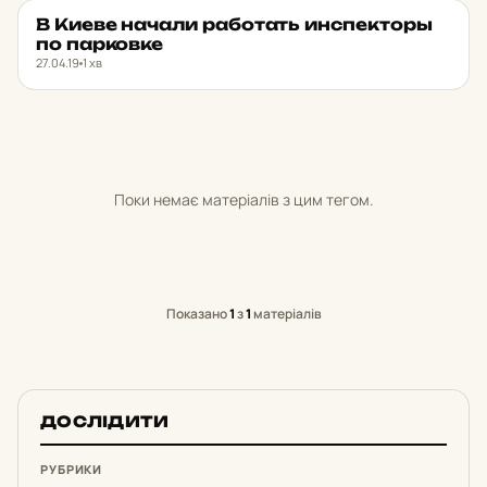
В Киеве начали ра­бо­тать ин­спек­торы
НОВИНИ
★ ОБРАНЕ
по пар­ков­ке
27.04.19
1 хв
Поки немає матеріалів з цим тегом.
Показано
1
з
1
матеріалів
ДОСЛІДИТИ
РУБРИКИ