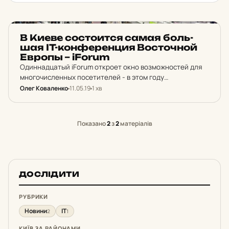
НОВИНИ
В Киеве сос­то­ит­ся самая боль­
шая IT-кон­фе­рен­ция Вос­точ­ной
Европы – iForum
Одиннадцатый iForum откроет окно возможностей для
многочисленных посетителей - в этом году
организаторы ожидают более 12 тысяч участников.
Олег Коваленко
11.05.19
1 хв
Показано
2
з
2
матеріалів
ДОСЛІДИТИ
РУБРИКИ
Новини
IT
2
1
КИЇВ ЗА РАЙОНАМИ