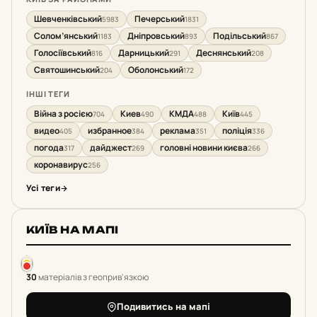
Шевченківський
Печерський
5983
1831
Солом’янський
Дніпровський
Подільський
1183
893
867
Голосіївський
Дарницький
Деснянський
816
291
208
Святошинський
Оболонський
204
172
ІНШІ ТЕГИ
Війна з росією
Киев
КМДА
Київ
704
490
488
445
видео
избранное
реклама
поліція
405
384
351
336
погода
дайджест
головні новини києва
317
269
266
коронавирус
256
Усі теги
КИЇВ НА МАПІ
30
матеріалів з геоприв'язкою
Подивитись на мапі