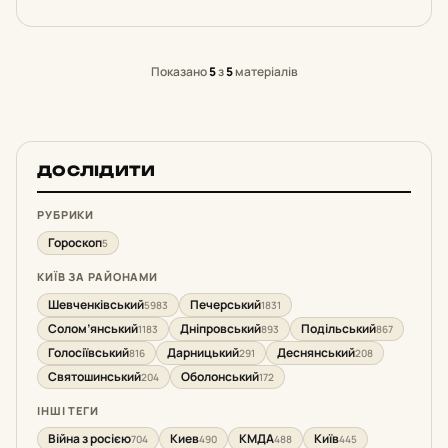
Показано
5
з
5
матеріалів
ДОСЛІДИТИ
РУБРИКИ
Гороскоп
5
КИЇВ ЗА РАЙОНАМИ
Шевченківський
Печерський
5983
1831
Солом’янський
Дніпровський
Подільський
1183
893
867
Голосіївський
Дарницький
Деснянський
816
291
208
Святошинський
Оболонський
204
172
ІНШІ ТЕГИ
Війна з росією
Киев
КМДА
Київ
704
490
488
445