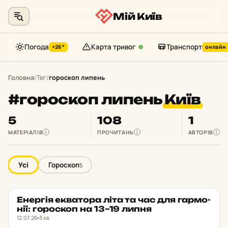
Мій Київ
Погода
Карта тривог
Транспорт
+26°
онлайн
Перейти
до
Головна
/
Тег
/
гороскоп липень
контенту
#гороскоп липень
Київ
5
108
1
МАТЕРІАЛІВ
ПРОЧИТАНЬ
АВТОРІВ
i
i
i
Усі
Гороскоп
5
Енер­гія ек­ва­то­ра літа та час для гар­мо­
ГОРОСКОП
★ ОБРАНЕ
нії: го­рос­коп на 13–19 липня
12.07.26
3 хв