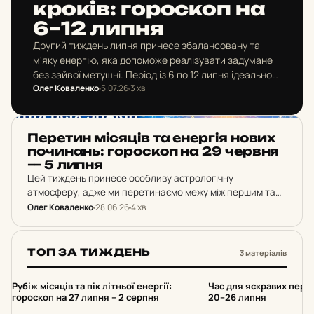
кроків: го­рос­коп на
6–12 липня
Другий тиждень липня принесе збалансовану та
м'яку енергію, яка допоможе реалізувати задумане
без зайвої метушні. Період із 6 по 12 липня ідеально
Олег Коваленко
5.07.26
3 хв
підходить для зміцнення завойованих позицій,
налагодження глибоких емоційних…
ГОРОСКОП
Пе­ре­тин мі­ся­ців та енер­гія нових
по­чи­нань: го­рос­коп на 29 червня
— 5 липня
Цей тиждень принесе особливу астрологічну
атмосферу, адже ми перетинаємо межу між першим та
другим місяцями літа. Період із 29 червня по 5 липня
Олег Коваленко
28.06.26
4 хв
стане часом для структурування планів на весь…
ТОП ЗА ТИЖДЕНЬ
3 матеріалів
1
2
Рубіж місяців та пік літньої енергії:
Час для яскравих пере
гороскоп на 27 липня – 2 серпня
20–26 липня