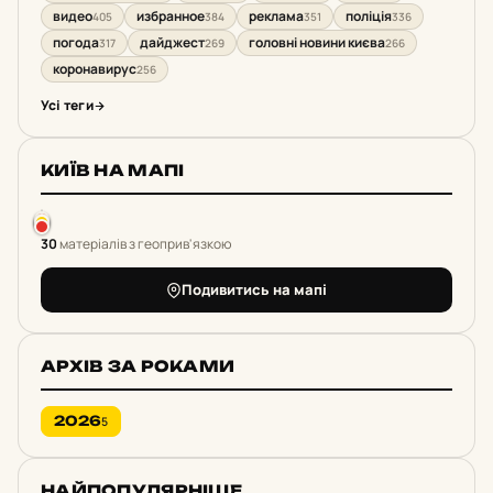
видео
избранное
реклама
поліція
405
384
351
336
погода
дайджест
головні новини києва
317
269
266
коронавирус
256
Усі теги
КИЇВ НА МАПІ
30
матеріалів з геоприв'язкою
Подивитись на мапі
АРХІВ ЗА РОКАМИ
2026
5
НАЙПОПУЛЯРНІШЕ