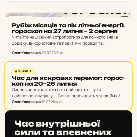
ГОРОСКОП
Рубіж мі­ся­ців та пік літ­ньої енер­гії:
го­рос­коп на 27 липня – 2 серпня
Читайте наш свіжий астропрогноз для кожного знака
Зодіаку, використовуйте практичні поради та
розпочинайте новий місяць на високій хвилі!
Олег Коваленко
26.07.26
3 хв
ГОРОСКОП
ОБРАНЕ
Час для яс­кра­вих пе­ре­мог: го­рос­
коп на 20–26 липня
Липень переходить у свою найспекотнішу та
найвпевненішу фазу — Сонце переходить у знак Льва!
Тиждень із 20 по 26 липня принесе потужний приплив
Олег Коваленко
19.07.26
4 хв
вогняної енергії, яка надихне нас вийти з…
ГОРОСКОП
Час внут­ріш­ньої
сили та впев­не­них