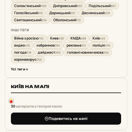
Солом’янський
Дніпровський
Подільський
1183
893
867
Голосіївський
Дарницький
Деснянський
816
291
209
Святошинський
Оболонський
204
172
ІНШІ ТЕГИ
Війна з росією
Киев
КМДА
Київ
704
490
488
445
видео
избранное
реклама
поліція
405
384
351
336
погода
дайджест
головні новини києва
318
269
266
коронавирус
256
Усі теги
КИЇВ НА МАПІ
30
матеріалів з геоприв'язкою
Подивитись на мапі