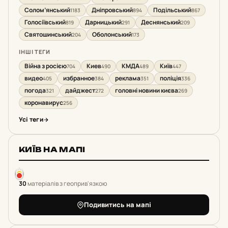
Солом’янський
Дніпровський
Подільський
1183
894
867
Голосіївський
Дарницький
Деснянський
819
291
209
Святошинський
Оболонський
204
173
ІНШІ ТЕГИ
Війна з росією
Киев
КМДА
Київ
704
490
489
447
видео
избранное
реклама
поліція
405
384
351
336
погода
дайджест
головні новини києва
321
272
269
коронавирус
256
Усі теги
КИЇВ НА МАПІ
30
матеріалів з геоприв'язкою
Подивитись на мапі