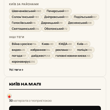
КИЇВ ЗА РАЙОНАМИ
Шевченківський
Печерський
5983
1831
Солом’янський
Дніпровський
Подільський
1183
893
867
Голосіївський
Дарницький
Деснянський
816
291
208
Святошинський
Оболонський
204
172
ІНШІ ТЕГИ
Війна з росією
Киев
КМДА
Київ
704
490
488
445
видео
избранное
реклама
поліція
405
384
351
336
погода
дайджест
головні новини києва
317
268
265
коронавирус
256
Усі теги
КИЇВ НА МАПІ
30
матеріалів з геоприв'язкою