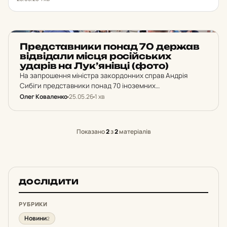
НОВИНИ
Пред­став­ни­ки понад 70 держав
від­ві­да­ли місця ро­сій­ських
ударів на Лук’янівці (фото)
На запрошення міністра закордонних справ Андрія
Сибіги представники понад 70 іноземних
дипломатичних місій відвідали місця останніх російських
Олег Коваленко
25.05.26
1 хв
ударів на столичній Лук'янівці. Дипломати поклали квіти
на знак вшанування пам'яті загиблих.
Показано
2
з
2
матеріалів
ДОСЛІДИТИ
РУБРИКИ
Новини
2