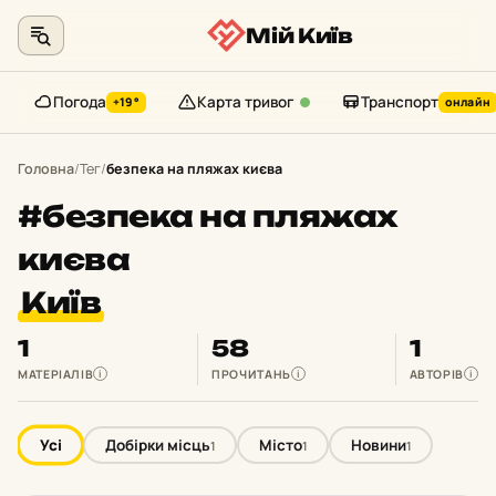
Мій Київ
Погода
Карта тривог
Транспорт
+19°
онлайн
Перейти
до
Головна
/
Тег
/
безпека на пляжах києва
контенту
#безпека на пляжах
києва
Київ
1
58
1
МАТЕРІАЛІВ
ПРОЧИТАНЬ
АВТОРІВ
i
i
i
Усі
Добірки місць
Місто
Новини
1
1
1