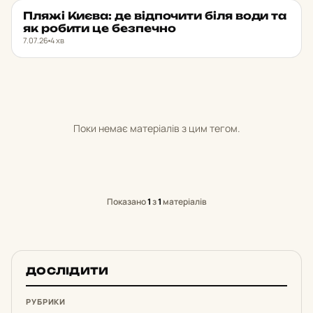
Пляжі Києва: де від­по­чи­ти біля води та
ДОБІРКИ МІСЦЬ
★ ОБРАНЕ
як робити це без­печ­но
7.07.26
4 хв
Поки немає матеріалів з цим тегом.
Показано
1
з
1
матеріалів
ДОСЛІДИТИ
РУБРИКИ