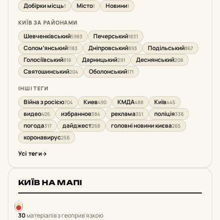
Добірки місць
Місто
Новини
1
1
1
КИЇВ ЗА РАЙОНАМИ
Шевченківський
Печерський
5983
1831
Солом’янський
Дніпровський
Подільський
1183
893
867
Голосіївський
Дарницький
Деснянський
816
291
208
Святошинський
Оболонський
204
171
ІНШІ ТЕГИ
Війна з росією
Киев
КМДА
Київ
704
490
488
445
видео
избранное
реклама
поліція
405
384
351
336
погода
дайджест
головні новини києва
317
268
265
коронавирус
256
Усі теги
КИЇВ НА МАПІ
30
матеріалів з геоприв'язкою