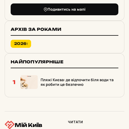
Подивитись на мапі
АРХІВ ЗА РОКАМИ
2026
1
НАЙПОПУЛЯРНІШЕ
Пляжі Києва: де відпочити біля води та
1
як робити це безпечно
ЧИТАТИ
Мій Київ