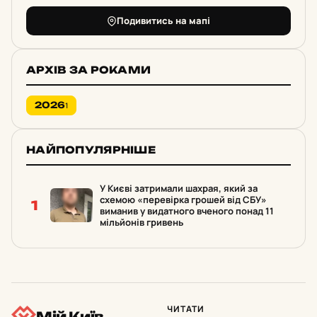
Подивитись на мапі
АРХІВ ЗА РОКАМИ
2026
1
НАЙПОПУЛЯРНІШЕ
У Києві затримали шахрая, який за
схемою «перевірка грошей від СБУ»
1
виманив у видатного вченого понад 11
мільйонів гривень
ЧИТАТИ
Мій Київ