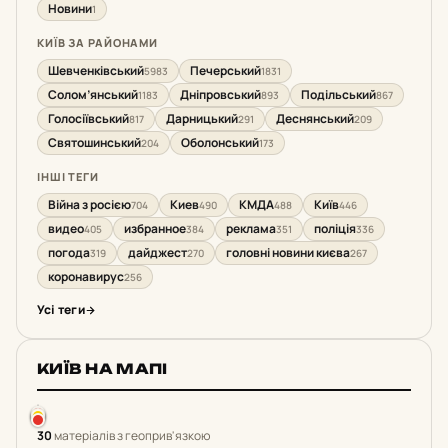
Новини
1
КИЇВ ЗА РАЙОНАМИ
Шевченківський
Печерський
5983
1831
Солом’янський
Дніпровський
Подільський
1183
893
867
Голосіївський
Дарницький
Деснянський
817
291
209
Святошинський
Оболонський
204
173
ІНШІ ТЕГИ
Війна з росією
Киев
КМДА
Київ
704
490
488
446
видео
избранное
реклама
поліція
405
384
351
336
погода
дайджест
головні новини києва
319
270
267
коронавирус
256
Усі теги
КИЇВ НА МАПІ
30
матеріалів з геоприв'язкою