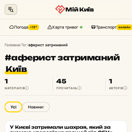
Мій Київ
Погода
Карта тривог
Транспорт
+19°
онлайн
Перейти
до
Головна
/
Тег
/
аферист затриманий
контенту
#аферист затриманий
Київ
1
45
1
МАТЕРІАЛІВ
ПРОЧИТАНЬ
АВТОРІВ
i
i
i
Усі
Новини
1
У Києві зат­ри­ма­ли шахрая, який за
НОВИНИ
★ ОБРАНЕ