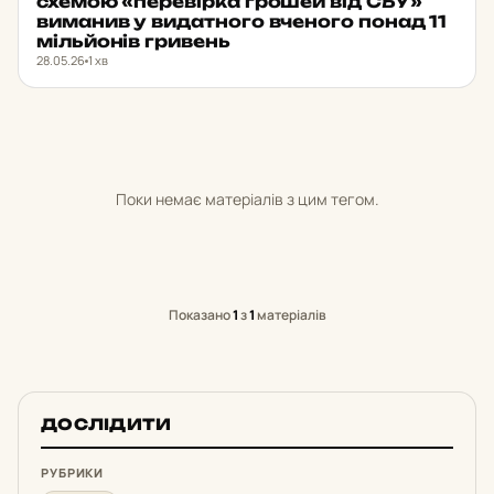
схемою «пе­ре­вір­ка грошей від СБУ»
ви­ма­нив у ви­дат­но­го вче­но­го понад 11
міль­йо­нів гри­вень
28.05.26
1 хв
Поки немає матеріалів з цим тегом.
Показано
1
з
1
матеріалів
ДОСЛІДИТИ
РУБРИКИ