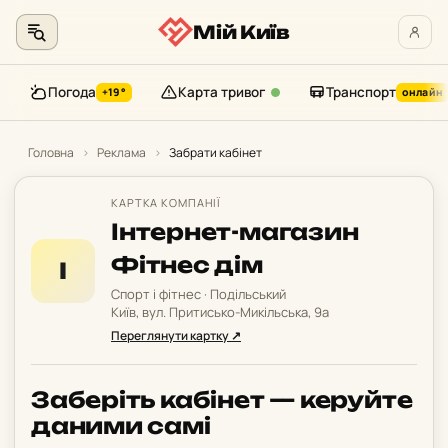
Мій Київ
Погода
Карта тривог
Транспорт
+19°
онлайн
Перейти
до
Головна
›
Реклама
›
Забрати кабінет
контенту
КАРТКА КОМПАНІЇ
Інтернет-магазин
Фітнес дім
І
Спорт і фітнес · Подільський
Київ, вул. Притисько-Микільська, 9а
Переглянути картку ↗
Заберіть кабінет — керуйте
даними самі