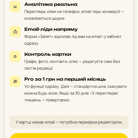
Аналітика реальна
📊
Перегляди, кліки на телефон, email-ліди, конверсії —
оновлюються щодня
Email-ліди напряму
📩
Форма «Запит» відсилає лід вам на email і у кабінет
одразу
Контроль картки
⚙️
Графік, фото, контакти, опис — редагуєте самі без
листів редакції
Pro за 1 грн на перший місяць
🎁
Усі функції одразу. Далі — стандартна ціна, скасувати
можна будь-коли. Якщо за 30 днів <5 переглядів/
тиждень — повертаємо.
У картці немає email — потрібна перевірка редактором.