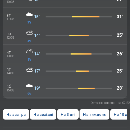
10.08
☁️
вт
31°
15°
11.08
3%
⛅
ср
25°
14°
12.08
3%
⛅
чт
26°
14°
13.08
1%
⛅
пт
25°
17°
14.08
☁️
сб
28°
19°
15.08
9%
Останнє оновлення: 02:22
На завтра
На вихідні
На 3 дні
На тиждень
На 10 дн