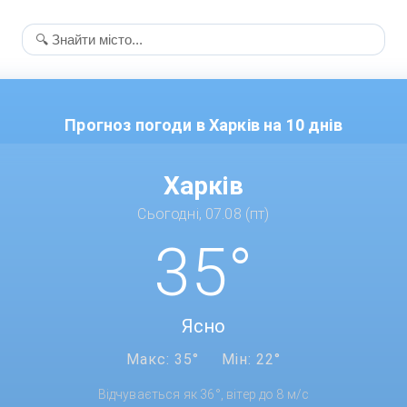
Прогноз погоди в Харків на 10 днів
Харків
Сьогодні, 07.08 (пт)
35°
Ясно
Макс: 35°
Мін: 22°
Відчувається як 36°, вітер до 8 м/с