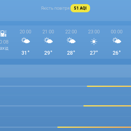
Якість повітря:
51 AQI
🌇
20:00
21:00
22:00
23:00
00:00
🌤️
🌤️
🌤️
☀️
🌤️
0:08
ахід
31°
29°
28°
27°
26°