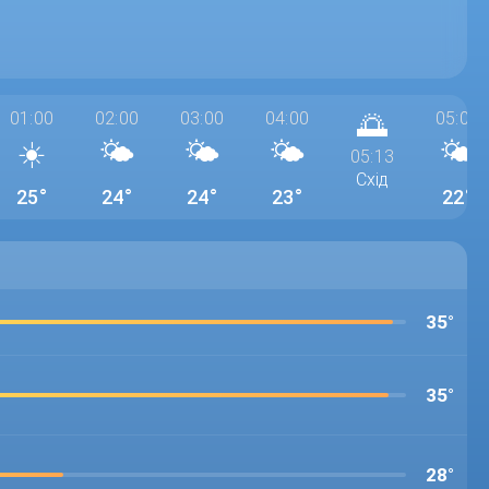
01:00
02:00
03:00
04:00
🌅
05:00
☀️
🌤️
🌤️
🌤️
🌤️
05:13
Схід
25°
24°
24°
23°
22°
35°
35°
28°