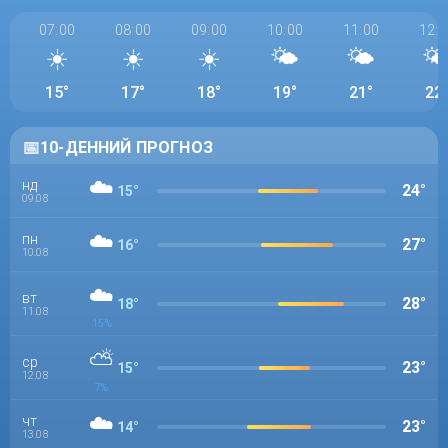
07:00
08:00
09:00
10:00
11:00
12:0
☀️
☀️
☀️
🌤️
🌤️
🌤
15°
17°
18°
19°
21°
22
📅
10-ДЕННИЙ ПРОГНОЗ
☁️
нд
24°
15°
09.08
☁️
пн
27°
16°
10.08
☁️
вт
28°
18°
11.08
15%
⛅
ср
23°
15°
12.08
7%
☁️
чт
23°
14°
13.08