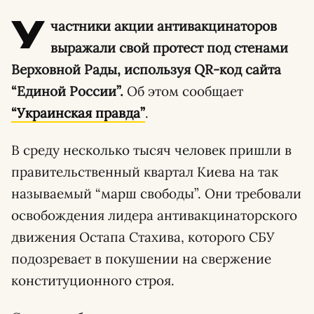
У
частники акции антивакцинаторов
выражали свой протест под стенами
Верховной Рады, используя QR-код сайта
“Единой России”.
Об этом сообщает
“Украинская правда”
.
В среду несколько тысяч человек пришли в
правительственный квартал Киева на так
называемый “марш свободы”. Они требовали
освобождения лидера антивакцинаторского
движения Остапа Стахива, которого СБУ
подозревает в покушении на свержение
конституционного строя.