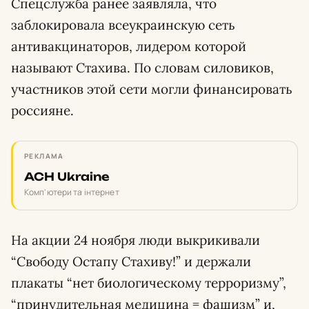
Спецслужба ранее заявляла, что
заблокировала всеукраинскую сеть
антивакцинаторов, лидером которой
называют Стахива. По словам силовиков,
участников этой сети могли финансировать
россияне.
РЕКЛАМА
ACH Ukraine
Комп'ютери та інтернет
На акции 24 ноября люди выкрикивали
“Свободу Остапу Стахиву!” и держали
плакаты “нет биологическому терроризму”,
“принудительная медицина = фашизм” и,