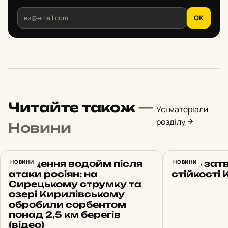
OK
Читайте також
—
Усі матеріали
розділу
Новини
Очищення водойм після
НОВИНИ
РНБО зат
НОВИНИ
атаки росіян: на
стійкості
Сирецькому струмку та
озері Кирилівському
обробили сорбентом
понад 2,5 км берегів
(відео)