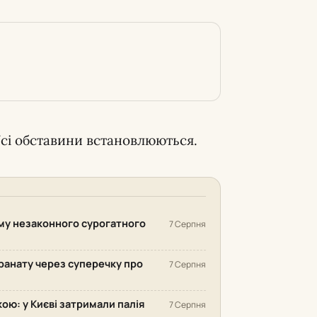
Усі обставини встановлюються.
ему незаконного сурогатного
7 Серпня
гранату через суперечку про
7 Серпня
ю: у Києві затримали палія
7 Серпня