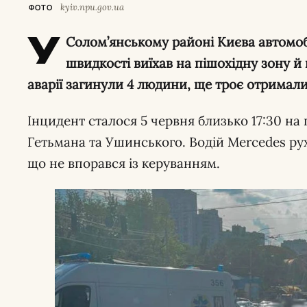
kyiv.npu.gov.ua
ФОТО
У
Солом’янському районі Києва автомоб
швидкості виїхав на пішохідну зону й 
аварії загинули 4 людини, ще троє отримал
Інцидент сталося 5 червня близько 17:30 на
Гетьмана та Ушинського. Водій Mercedes рух
що не впорався із керуванням.