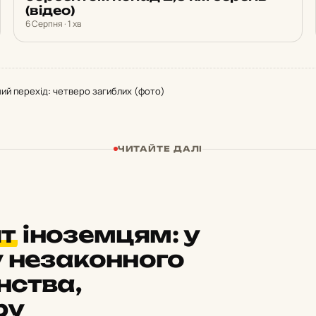
(відео)
6 Серпня · 1 хв
ний перехід: четверо загиблих (фото)
ЧИТАЙТЕ ДАЛІ
т
іноземцям: у
у незаконного
нства,
ру