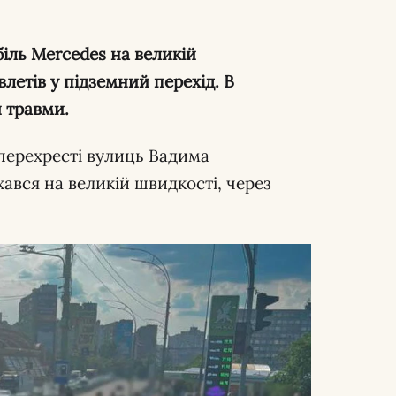
іль Mercedes на великій
влетів у підземний перехід. В
и травми.
 перехресті вулиць Вадима
ався на великій швидкості, через