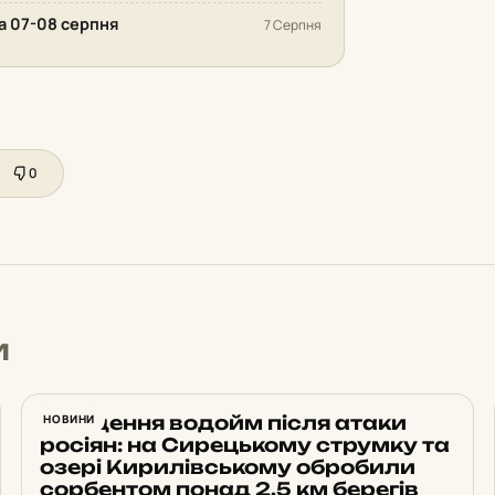
на 07-08 серпня
7 Серпня
0
и
Очищення водойм після атаки
НОВИНИ
росіян: на Сирецькому струмку та
озері Кирилівському обробили
сорбентом понад 2,5 км берегів