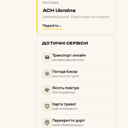
РЕКЛАМА
ACH Ukraine
Шевченківський · Комп'ютери та інтернет
Перейти
→
ДОТИЧНІ СЕРВІСИ
Транспорт онлайн
де зараз ваш автобус
Погода Києва
прогноз на 7 днів
Якість повітря
AQI по районах
Карта тривог
живі сповіщення
Перекриття доріг
мапа обмежень руху