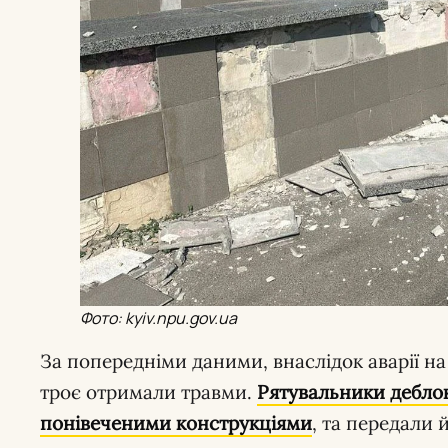
Фото: kyiv.npu.gov.ua
За попередніми даними, внаслідок аварії на
троє отримали травми.
Рятувальники деблок
понівеченими конструкціями
, та передали 