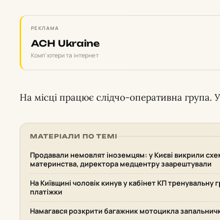
РЕКЛАМА
ACH Ukraine
Комп'ютери та інтернет
На місці працює слідчо-оперативна група. 
МАТЕРІАЛИ ПО ТЕМІ
Продавали немовлят іноземцям: у Києві викрили сх
материнства, директора медцентру заарештували
На Київщині чоловік кинув у кабінет КП тренувальну 
платіжки
Намагався розкрити багажник мотоцикла запальничко