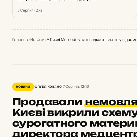
5 Серпня · 2 хв
Головна
›
Новини
›
У Києві Mercedes на швидкості влетів у підзем
7 Серпня, 12:13
НОВИНИ
ОПУБЛІКОВАНО
Продавали
немовля
Києві викрили схем
сурогатного матери
директора медцент