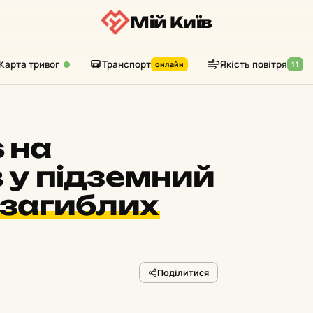
Мій Київ
Карта тривог
Транспорт
Якість повітря
онлайн
11
 на
в у підземний
 загиблих
Поділитися