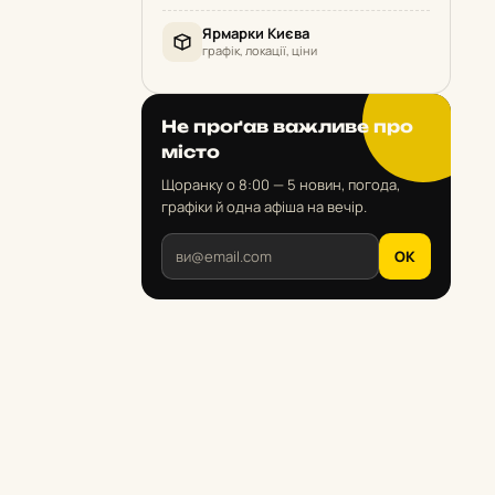
Ярмарки Києва
графік, локації, ціни
Не проґав важливе про
місто
Щоранку о 8:00 — 5 новин, погода,
графіки й одна афіша на вечір.
OK