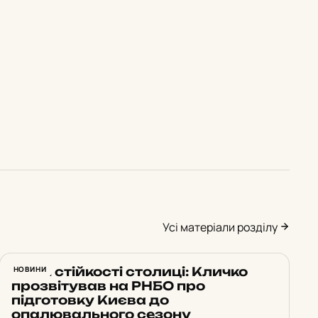
Усі матеріали розділу
План стійкості столиці: Кличко
НОВИНИ
прозвітував на РНБО про
підготовку Києва до
опалювального сезону