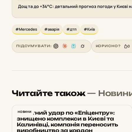
Дощ та до +34°С: детальний прогноз погоди у Києві 
#Mercedes
#аварія
#дтп
#Київ
0
ПІДСУМУВАТИ:
КОРИСНО?
Читайте також
— Новин
Ракетний удар по «Епіцентру»:
НОВИНИ
знищено комплекси в Києві та
Калинівці, компанія переносить
виробництво за кордон