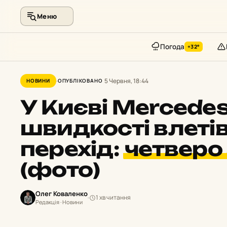
Меню
Погода
+32°
Перейти
до
5 Червня, 18:44
НОВИНИ
ОПУБЛІКОВАНО
контенту
У Києві Mercedes
швидкості влеті
перехід:
четверо
(фото)
Олег Коваленко
1 хв читання
Редакція · Новини