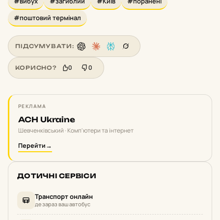
#вибух
#загиблий
#Київ
#поранені
#поштовий термінал
ПІДСУМУВАТИ:
0
0
КОРИСНО?
РЕКЛАМА
ACH Ukraine
Шевченківський · Комп'ютери та інтернет
Перейти
→
ДОТИЧНІ СЕРВІСИ
Транспорт онлайн
де зараз ваш автобус