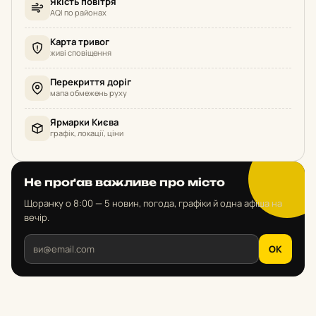
Якість повітря
AQI по районах
Карта тривог
живі сповіщення
Перекриття доріг
мапа обмежень руху
Ярмарки Києва
графік, локації, ціни
Не проґав важливе про місто
Щоранку о 8:00 — 5 новин, погода, графіки й одна афіша на
вечір.
OK