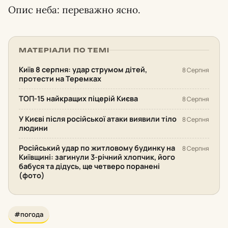
Опис неба: переважно ясно.
МАТЕРІАЛИ ПО ТЕМІ
Київ 8 серпня: удар струмом дітей,
8 Серпня
протести на Теремках
ТОП-15 найкращих піцерій Києва
8 Серпня
У Києві після російської атаки виявили тіло
8 Серпня
людини
Російський удар по житловому будинку на
8 Серпня
Київщині: загинули 3-річний хлопчик, його
бабуся та дідусь, ще четверо поранені
(фото)
#погода