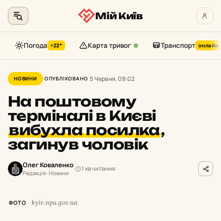
Мій Київ
Погода
Карта тривог
Транспорт
+22°
онлайн
Перейти
до
5 Червня, 09:02
НОВИНИ
ОПУБЛІКОВАНО
контенту
На поштовому
терміналі в Києві
вибухла посилка
,
загинув чоловік
Олег Коваленко
1 хв читання
Редакція · Новини
kyiv.npu.gov.ua
ФОТО