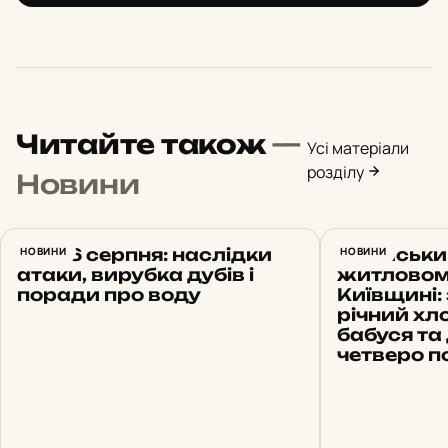
Читайте також
—
Усі матеріали
розділу
Новини
Київ 6 серпня: наслідки
НОВИНИ
Російськи
НОВИНИ
атаки, вирубка дубів і
житловом
поради про воду
Київщині:
річний хл
бабуся та 
четверо п