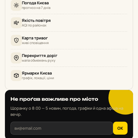
Погода Києва
прогноз на 7 днів
Якість повітря
AQI по районах
Карта тривог
живі сповіщення
Перекриття доріг
мапа обмежень руху
Ярмарки Києва
графік, локації, ціни
Не проґав важливе про місто
Щоранку о 8:00 — 5 новин, погода, графіки й одна афіша на
вечір.
OK