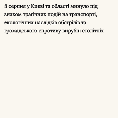
8 серпня у Києві та області минуло під
знаком трагічних подій на транспорті,
екологічних наслідків обстрілів та
громадського спротиву вирубці столітніх
дерев.
Удар струмом на вокзалі в Броварах.
Дві
дівчини, одній з яких 13 років, отримали
ураження електричним струмом на
залізничному вокзалі, стан однієї з
постраждалих лишається вкрай важким.
Протести на Теремках зупинили вирубку
дубів.
Сотні мешканців вийшли на протест
проти вирубки сторічних дубів заради