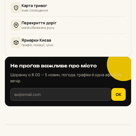
Карта тривог
живі сповіщення
Перекриття доріг
мапа обмежень руху
Ярмарки Києва
графік, локації, ціни
Не проґав важливе про місто
Щоранку о 8:00 — 5 новин, погода, графіки й одна афіша на
вечір.
OK