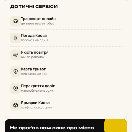
ДОТИЧНІ СЕРВІСИ
Транспорт онлайн
де зараз ваш автобус
Погода Києва
прогноз на 7 днів
Якість повітря
AQI по районах
Карта тривог
живі сповіщення
Перекриття доріг
мапа обмежень руху
Ярмарки Києва
графік, локації, ціни
Не проґав важливе про місто