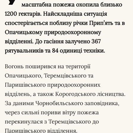
масштабна пожежа охопила близько
1200 гектарів. Найскладніша ситуація
спостерігається поблизу річки Прип’ять та в
Опачицькому природоохоронному
відділенні. До гасіння залучено 367
рятувальників та 84 одиниці техніки.
Вогонь поширився на території
Опачицького, Теремцівського та
Паришівського природоохоронних
відділень, а також Корогодського лісництва.
За даними Чорнобильського заповідника,
через сильні пориви вітру пожежа
перекинулася з Теремцівського до
Паришівського відділення.