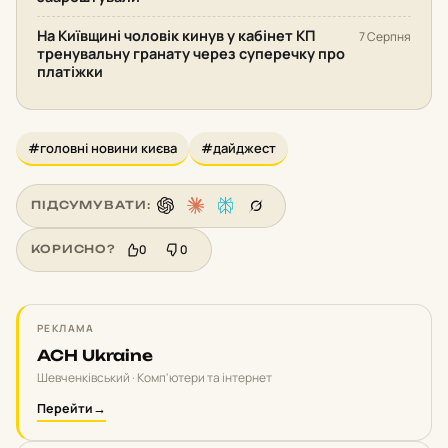
На Київщині чоловік кинув у кабінет КП
7 Серпня
тренувальну гранату через суперечку про
платіжки
#головні новини києва
#дайджест
ПІДСУМУВАТИ:
0
0
КОРИСНО?
РЕКЛАМА
ACH Ukraine
Шевченківський · Комп'ютери та інтернет
Перейти
→