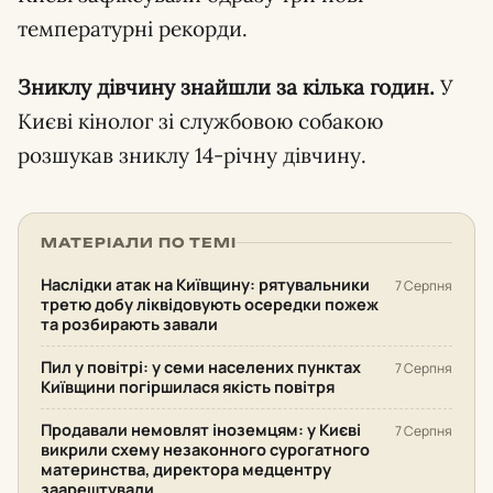
температурні рекорди.
Зниклу дівчину знайшли за кілька годин.
У
Києві кінолог зі службовою собакою
розшукав зниклу 14-річну дівчину.
МАТЕРІАЛИ ПО ТЕМІ
Наслідки атак на Київщину: рятувальники
7 Серпня
третю добу ліквідовують осередки пожеж
та розбирають завали
Пил у повітрі: у семи населених пунктах
7 Серпня
Київщини погіршилася якість повітря
Продавали немовлят іноземцям: у Києві
7 Серпня
викрили схему незаконного сурогатного
материнства, директора медцентру
заарештували