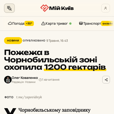
Мій Київ
Погода
Карта тривог
Транспорт
+30°
онлайн
Перейти
до
9 Травня, 16:43
НОВИНИ
ОПУБЛІКОВАНО
контенту
Пожежа в
Чорнобильській зоні
охопила
1200 гектарів
Олег Коваленко
1 хв читання
Редакція · Новини
t.me/zapovidnyk
ФОТО
У
Чорнобильському заповіднику