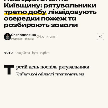
Київщину: рятувальники
третю добу
ліквідовують
осередки пожеж та
розбирають завали
Олег Коваленко
1 хв читання
Редакція · Новини
t.me/dsns_kyiv_region
ФОТО
Т
ретій день поспіль рятувальники
Київської області працюють на
об’єктах, що зазнали руйнувань унаслідок
ворожої атаки. Вогнеборці ліквідовують
осередки займання, розбирають аварійні
конструкції та усувають небезпечні чинники.