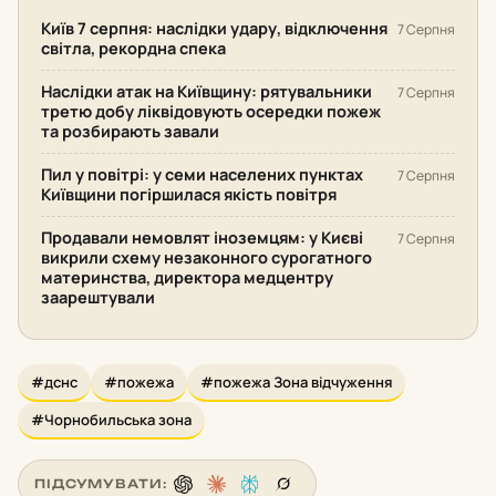
Київ 7 серпня: наслідки удару, відключення
7 Серпня
світла, рекордна спека
Наслідки атак на Київщину: рятувальники
7 Серпня
третю добу ліквідовують осередки пожеж
та розбирають завали
Пил у повітрі: у семи населених пунктах
7 Серпня
Київщини погіршилася якість повітря
Продавали немовлят іноземцям: у Києві
7 Серпня
викрили схему незаконного сурогатного
материнства, директора медцентру
заарештували
#дснс
#пожежа
#пожежа Зона відчуження
#Чорнобильська зона
ПІДСУМУВАТИ: