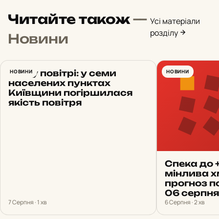
Читайте також
—
Усі матеріали
розділу
Новини
Пил у повітрі: у семи
НОВИНИ
НОВИНИ
населених пунктах
Київщини погіршилася
якість повітря
Спека до 
мінлива х
прогноз п
06 серпня
7 Серпня · 1 хв
6 Серпня · 2 хв