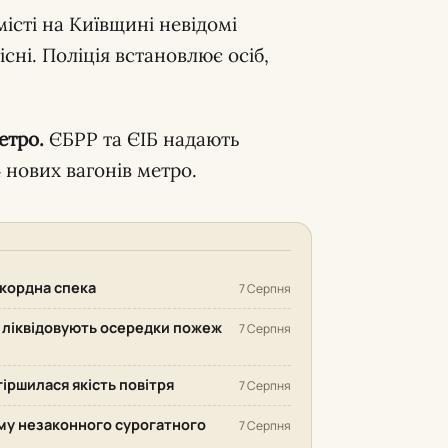
місті на Київщині невідомі
сні. Поліція встановлює осіб,
метро.
ЄБРР та ЄІБ надають
 нових вагонів метро.
екордна спека
7 Серпня
у ліквідовують осередки пожеж
7 Серпня
гіршилася якість повітря
7 Серпня
ему незаконного сурогатного
7 Серпня