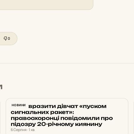
0
и
Хотів вразити дівчат «пуском
НОВИНИ
сигнальних ракет»:
правоохоронці повідомили про
підозру 20-річному киянину
6 Серпня · 1 хв