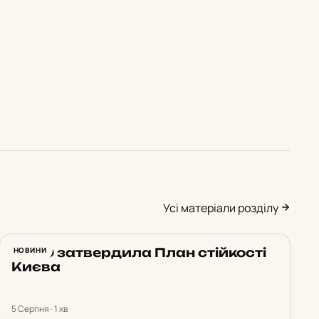
Усі матеріали розділу
РНБО затвердила План стійкості
НОВИНИ
Києва
5 Серпня · 1 хв