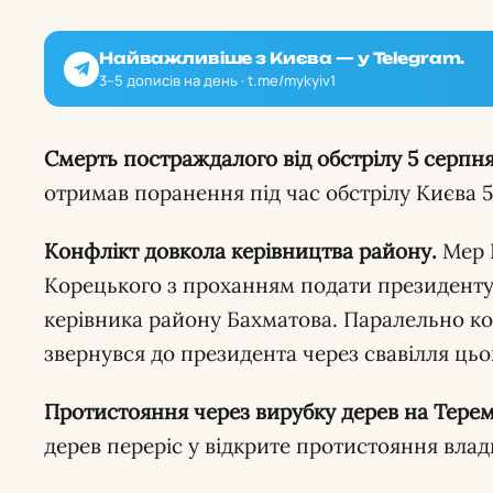
Найважливіше з Києва — у Telegram.
3–5 дописів на день · t.me/mykyiv1
Смерть постраждалого від обстрілу 5 серпня
отримав поранення під час обстрілу Києва 5
Конфлікт довкола керівництва району.
Мер К
Корецького з проханням подати президенту
керівника району Бахматова. Паралельно к
звернувся до президента через свавілля ць
Протистояння через вирубку дерев на Терем
дерев переріс у відкрите протистояння влад