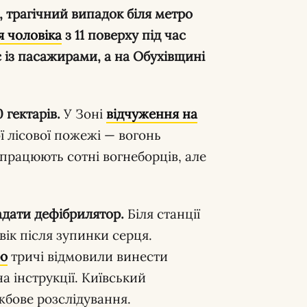
 трагічний випадок біля метро
я чоловіка
з 11 поверху під час
с із пасажирами, а на Обухівщині
 гектарів.
У Зоні
відчуження на
 лісової пожежі — вогонь
 працюють сотні вогнеборців, але
надати дефібрилятор.
Біля станції
ік після зупинки серця.
ро
тричі відмовили винести
а інструкції. Київський
жбове розслідування.