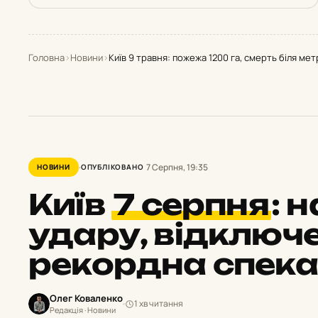
Головна
›
Новини
›
Київ 9 травня: пожежа 1200 га, смерть біля мет
7 Серпня, 19:35
НОВИНИ
ОПУБЛІКОВАНО
Київ
7 серпня
:
н
удару, відключе
рекордна спека
Олег Коваленко
1 хв читання
Редакція · Новини