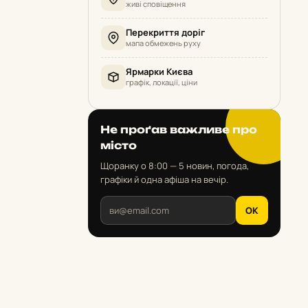
живі сповіщення
Перекриття доріг
мапа обмежень руху
Ярмарки Києва
графік, локації, ціни
Не проґав важливе про
місто
Щоранку о 8:00 — 5 новин, погода,
графіки й одна афіша на вечір.
OK