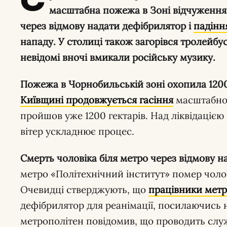
С
масштабна пожежа в Зоні відчуження,
через відмову надати дефібрилятор і
падінн
нападу. У столиці також загорівся тролейбу
невідомі вночі вмикали російську музику.
Пожежа в Чорнобильській зоні охопила 1200
Київщині продовжується гасіння
масштабної
пройшов уже 1200 гектарів. Над ліквідацією
вітер ускладнює процес.
Смерть чоловіка біля метро через відмову 
метро «Політехнічний інститут» помер чолов
Очевидці стверджують, що
працівники мет
дефібрилятор для реанімації, посилаючись н
метрополітен повідомив, що проводить слу