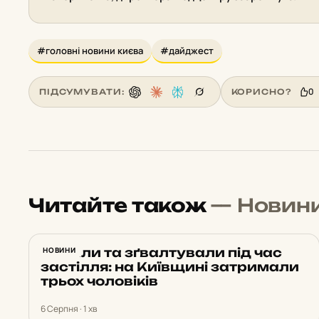
#головні новини києва
#дайджест
0
ПІДСУМУВАТИ:
КОРИСНО?
Читайте також
— Новин
Напали та зґвалтували під час
НОВИНИ
застілля: на Київщині затримали
трьох чоловіків
6 Серпня · 1 хв