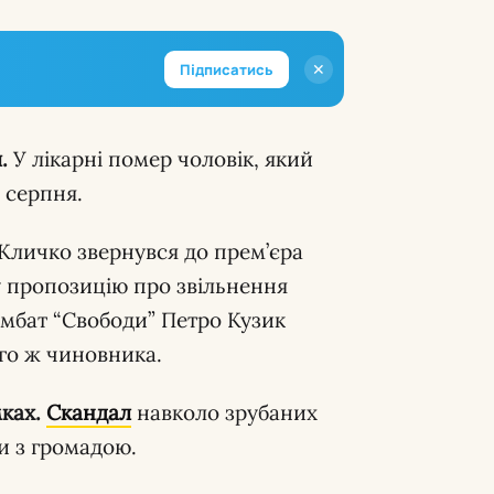
✕
Підписатись
.
У лікарні помер чоловік, який
 серпня.
личко звернувся до прем’єра
 пропозицію про звільнення
омбат “Свободи” Петро Кузик
ого ж чиновника.
ках.
Скандал
навколо зрубаних
и з громадою.