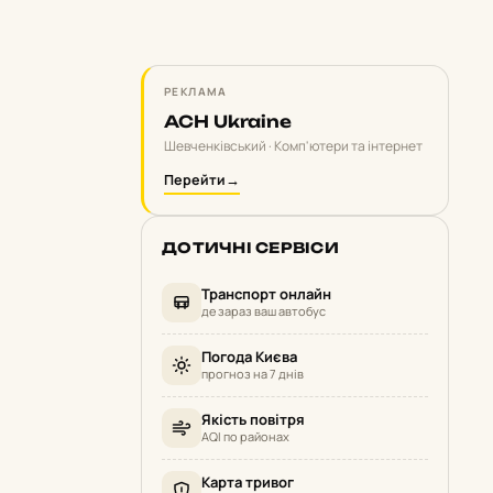
РЕКЛАМА
ACH Ukraine
Шевченківський · Комп'ютери та інтернет
Перейти
→
ДОТИЧНІ СЕРВІСИ
Транспорт онлайн
де зараз ваш автобус
Погода Києва
прогноз на 7 днів
Якість повітря
AQI по районах
Карта тривог