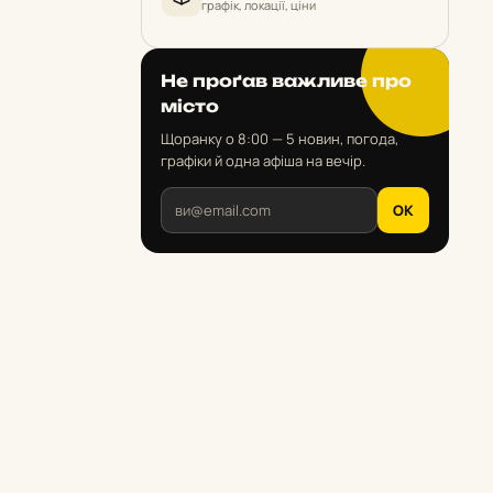
графік, локації, ціни
Не проґав важливе про
місто
Щоранку о 8:00 — 5 новин, погода,
графіки й одна афіша на вечір.
OK