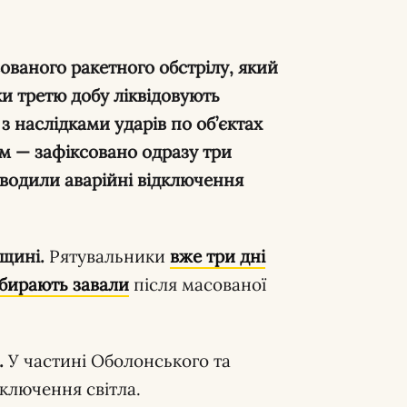
ованого ракетного обстрілу, який
ки третю добу ліквідовують
з наслідками ударів по об’єктах
им — зафіксовано одразу три
вводили аварійні відключення
вщині.
Рятувальники
вже три дні
збирають завали
після масованої
.
У частині Оболонського та
дключення світла.