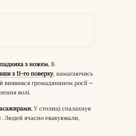
нападника з ножем.
В
вши з 11-го поверху
, намагаючись
й виявився громадянином росії —
лення волі.
 пасажирами.
У столиці спалахнув
у. Людей вчасно евакуювали,