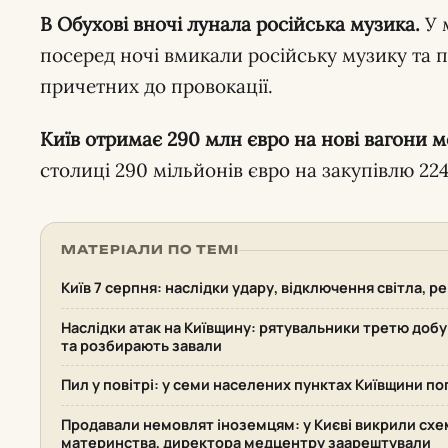
В Обухові вночі лунала російська музика.
У 
посеред ночі вмикали російську музику та пі
причетних до провокації.
Київ отримає 290 млн євро на нові вагони 
столиці 290 мільйонів євро на закупівлю 224
МАТЕРІАЛИ ПО ТЕМІ
Київ 7 серпня: наслідки удару, відключення світла, р
Наслідки атак на Київщину: рятувальники третю доб
та розбирають завали
Пил у повітрі: у семи населених пунктах Київщини по
Продавали немовлят іноземцям: у Києві викрили сх
материнства, директора медцентру заарештували