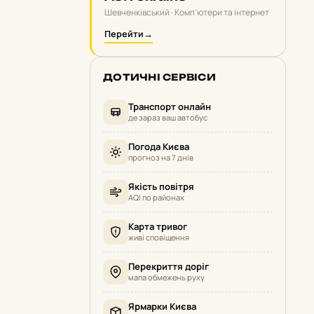
Шевченківський · Комп'ютери та інтернет
Перейти
→
ДОТИЧНІ СЕРВІСИ
Транспорт онлайн
де зараз ваш автобус
Погода Києва
прогноз на 7 днів
Якість повітря
AQI по районах
Карта тривог
живі сповіщення
Перекриття доріг
мапа обмежень руху
Ярмарки Києва