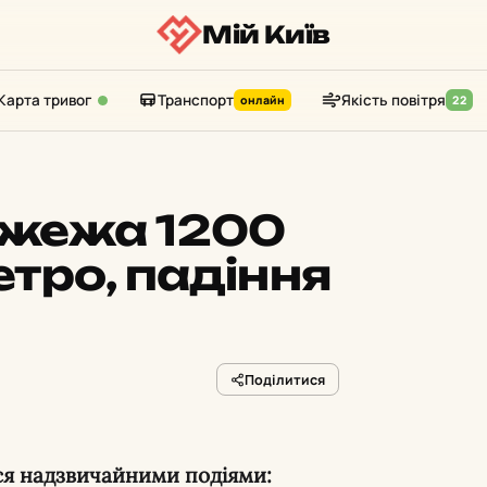
Мій Київ
Карта тривог
Транспорт
Якість повітря
онлайн
22
жежа 1200
етро, падіння
Поділитися
лася надзвичайними подіями: