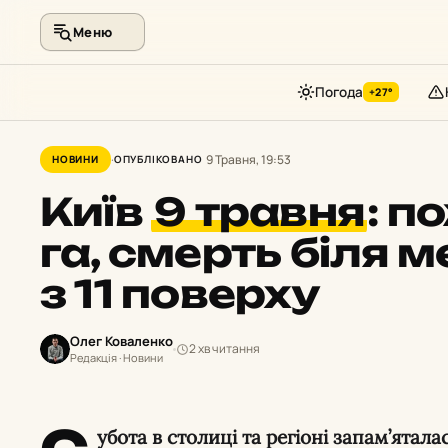
Меню
Погода
+27°
Перейти
до
9 Травня, 19:53
НОВИНИ
ОПУБЛІКОВАНО
контенту
Київ
9 травня
:
по
га, смерть біля м
з 11 поверху
Олег Коваленко
2 хв читання
Редакція · Новини
убота в столиці та регіоні запам’ята