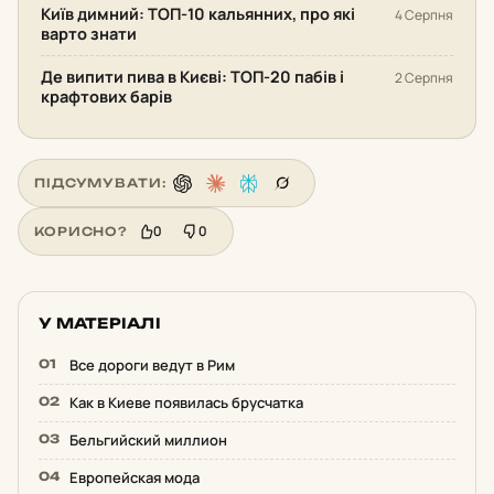
Київ димний: ТОП-10 кальянних, про які
4 Серпня
варто знати
Де випити пива в Києві: ТОП-20 пабів і
2 Серпня
крафтових барів
ПІДСУМУВАТИ:
0
0
КОРИСНО?
У МАТЕРІАЛІ
Все дороги ведут в Рим
Как в Киеве появилась брусчатка
Бельгийский миллион
Европейская мода