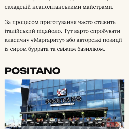
складеній неаполітанськими майстрами.
За процесом приготування часто стежить
італійський піцайоло. Тут варто спробувати
класичну «Маргариту» або авторські позиції
із сиром буррата та свіжим базиліком.
POSITANO