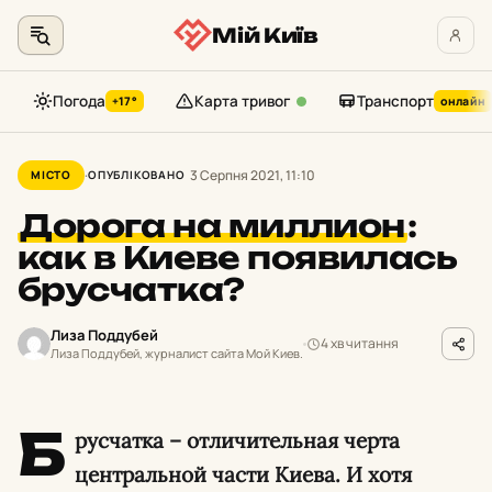
Мій Київ
Погода
Карта тривог
Транспорт
+17°
онлайн
Перейти
до
3 Серпня 2021, 11:10
МІСТО
ОПУБЛІКОВАНО
контенту
Дорога на миллион
:
как в Киеве появилась
брусчатка?
Лиза Поддубей
4 хв читання
Лиза Поддубей, журналист сайта Мой Киев.
Б
русчатка – отличительная черта
центральной части Киева. И хотя