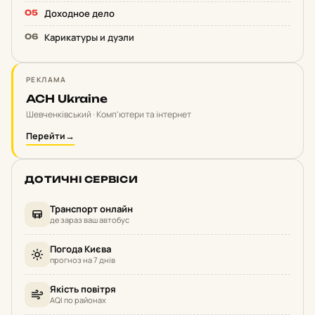
Доходное дело
Карикатуры и дуэли
РЕКЛАМА
ACH Ukraine
Шевченківський · Комп'ютери та інтернет
Перейти
→
ДОТИЧНІ СЕРВІСИ
Транспорт онлайн
де зараз ваш автобус
Погода Києва
прогноз на 7 днів
Якість повітря
AQI по районах