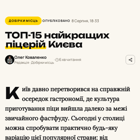
8 Серпня, 18:33
ДОБІРКИ МІСЦЬ
ОПУБЛІКОВАНО
ТОП-15 найкращих
піцерій
Києва
Олег Коваленко
6 хв читання
Редакція · Добірки місць
К
иїв давно перетворився на справжній
осередок гастрономії, де культура
приготування піци вийшла далеко за межі
звичайного фастфуду. Сьогодні у столиці
можна спробувати практично будь-яку
варіацію цієї популярної страви: від