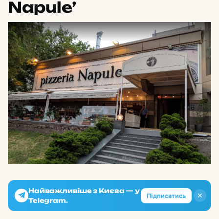
Napule’
Найважливіше з Києва — у
✕
Підписатись
Telegram.