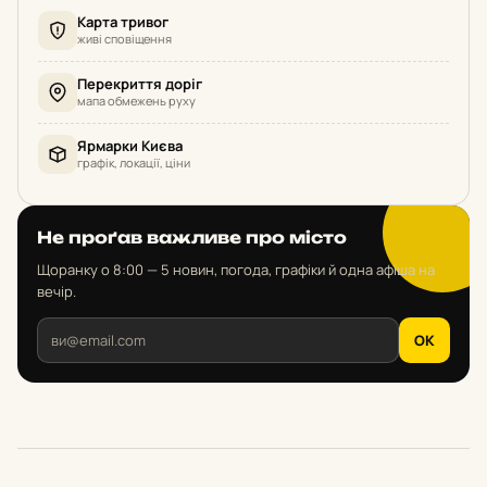
Карта тривог
живі сповіщення
Перекриття доріг
мапа обмежень руху
Ярмарки Києва
графік, локації, ціни
Не проґав важливе про місто
Щоранку о 8:00 — 5 новин, погода, графіки й одна афіша на
вечір.
OK