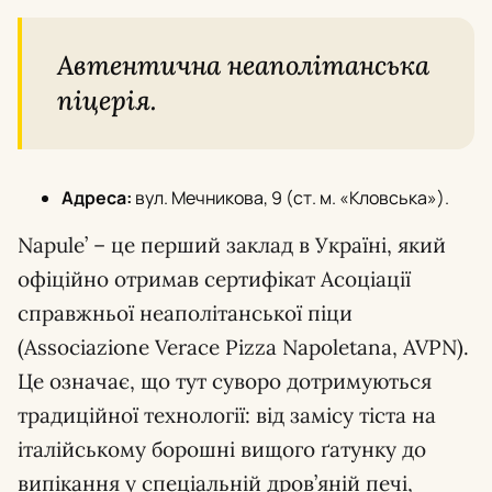
Автентична неаполітанська
піцерія.
Адреса:
вул. Мечникова, 9 (ст. м. «Кловська»).
Napule’ – це перший заклад в Україні, який
офіційно отримав сертифікат Асоціації
справжньої неаполітанської піци
(Associazione Verace Pizza Napoletana, AVPN).
Це означає, що тут суворо дотримуються
традиційної технології: від замісу тіста на
італійському борошні вищого ґатунку до
випікання у спеціальній дров’яній печі,