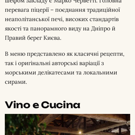
шефом закладу є Марко Черветті. Головна
перевага піцерії – поєднання традиційної
неаполітанської печі, високих стандартів
якості та панорамного виду на Дніпро й
Правий берег Києва.
В меню представлено як класичні рецепти,
так і оригінальні авторські варіації з
морськими делікатесами та локальними
сирами.
Vino e Cucina