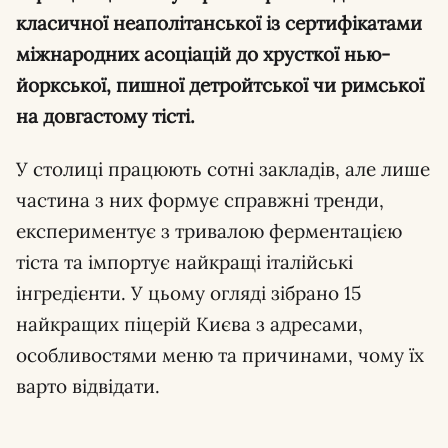
класичної неаполітанської із сертифікатами
міжнародних асоціацій до хрусткої нью-
йоркської, пишної детройтської чи римської
на довгастому тісті.
У столиці працюють сотні закладів, але лише
частина з них формує справжні тренди,
експериментує з тривалою ферментацією
тіста та імпортує найкращі італійські
інгредієнти. У цьому огляді зібрано 15
найкращих піцерій Києва з адресами,
особливостями меню та причинами, чому їх
варто відвідати.