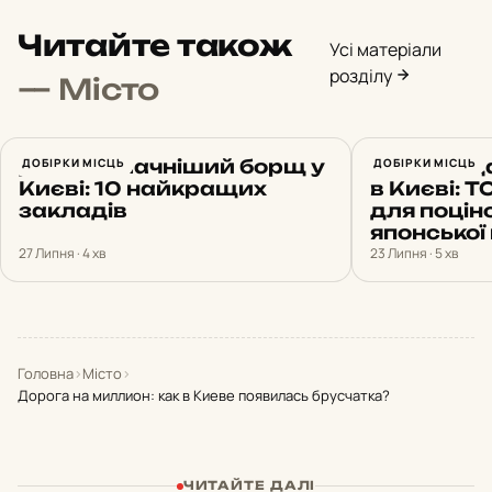
Читайте також
Усі матеріали
розділу
— Місто
Де найсмачніший борщ у
ДОБІРКИ МІСЦЬ
Найкраща
ДОБІРКИ МІСЦЬ
Києві: 10 найкращих
в Києві: Т
закладів
для поцін
японської 
27 Липня · 4 хв
23 Липня · 5 хв
Головна
›
Місто
›
Дорога на миллион: как в Киеве появилась брусчатка?
ЧИТАЙТЕ ДАЛІ