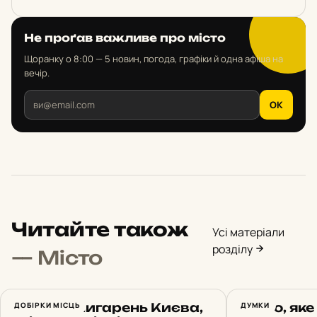
Не проґав важливе про місто
Щоранку о 8:00 — 5 новин, погода, графіки й одна афіша на
вечір.
OK
Читайте також
Усі матеріали
розділу
— Місто
ТОП-10 книгарень Києва,
ДОБІРКИ МІСЦЬ
Місто, яке
ДУМКИ