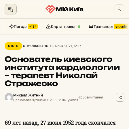
Мій Київ
Погода
Карта тривог
Транспорт
+15°
онлайн
Перейти
до
11 Липня 2021, 12:13
МІСТО
ОПУБЛІКОВАНО
контенту
Основатель киевского
института кардиологии
– терапевт Николай
Стражеско
Михаил Житний
5 хв читання
Проживал в Луганске. В 2009-2014 -учился
69 лет назад, 27 июня 1952 года скончался