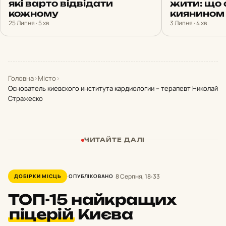
які варто відвідати
жити: що 
кожному
киянином 
25 Липня · 5 хв
3 Липня · 4 хв
Головна
›
Місто
›
Основатель киевского института кардиологии – терапевт Николай
Стражеско
ЧИТАЙТЕ ДАЛІ
8 Серпня, 18:33
ДОБІРКИ МІСЦЬ
ОПУБЛІКОВАНО
ТОП-15 найкращих
піцерій
Києва