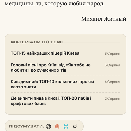
медицины, та, которую любил народ.
Михаил Житный
МАТЕРІАЛИ ПО ТЕМІ
ТОП-15 найкращих піцерій Києва
8 Серпня
Головні пісні про Київ: від «Як тебе не
6 Серпня
любити» до сучасних хітів
Київ димний: ТОП-10 кальянних, про які
4 Серпня
варто знати
Де випити пива в Києві: ТОП-20 пабів і
2 Серпня
крафтових барів
ПІДСУМУВАТИ: