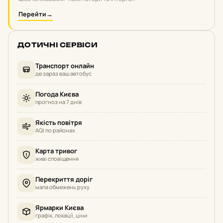
Перейти
→
ДОТИЧНІ СЕРВІСИ
Транспорт онлайн
де зараз ваш автобус
Погода Києва
прогноз на 7 днів
Якість повітря
AQI по районах
Карта тривог
живі сповіщення
Перекриття доріг
мапа обмежень руху
Ярмарки Києва
графік, локації, ціни