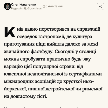
Олег Коваленко
6 хв читання
Редакція · Добірки місць
К
иїв давно перетворився на справжній
осередок гастрономії, де культура
приготування піци вийшла далеко за межі
звичайного фастфуду. Сьогодні у столиці
можна спробувати практично будь-яку
варіацію цієї популярної страви: від
класичної неаполітанської із сертифікатами
міжнародних асоціацій до хрусткої нью-
йоркської, пишної детройтської чи римської
на довгастому тісті.