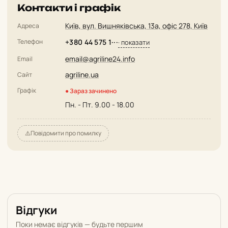
Контакти і графік
Київ, вул. Вишняківська, 13а, офіс 278, Київ
Адреса
Телефон
+380 44 575 1···
· показати
email@agriline24.info
Email
agriline.ua
Сайт
Графік
● Зараз зачинено
Пн. - Пт. 9.00 - 18.00
⚠️
Повідомити про помилку
Відгуки
Поки немає відгуків — будьте першим