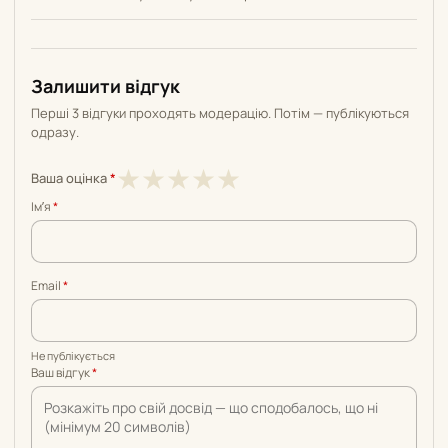
Залишити відгук
Перші 3 відгуки проходять модерацію. Потім — публікуються
одразу.
1
2
3
4
5
★
★
★
★
★
Ваша оцінка
*
з
з
з
з
з
Імʼя
*
5
5
5
5
5
Email
*
Не публікується
Ваш відгук
*