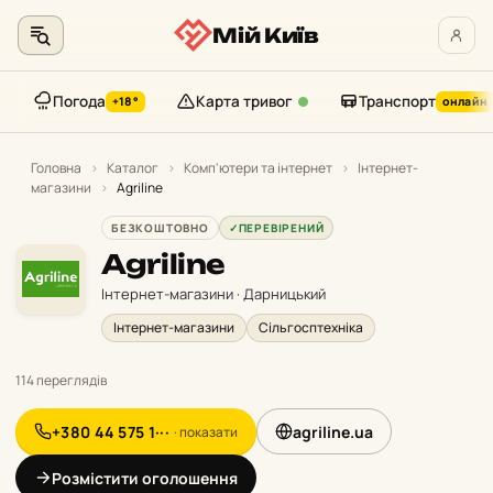
Мій Київ
Погода
Карта тривог
Транспорт
+18°
онлайн
Перейти
до
Головна
›
Каталог
›
Комп'ютери та інтернет
›
Інтернет-
магазини
›
Agriline
контенту
БЕЗКОШТОВНО
✓
ПЕРЕВІРЕНИЙ
Agriline
Інтернет-магазини · Дарницький
Інтернет-магазини
Сільгосптехніка
114 переглядів
+380 44 575 1···
agriline.ua
· показати
Розмістити оголошення