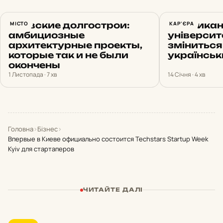
Киевские долгострои:
МІСТО
Американ
КАР'ЄРА
амбициозные
університе
архитектурные проекты,
зміниться
которые так и не были
українськ
окончены
1 Листопада · 7 хв
14 Січня · 4 хв
Головна
›
Бізнес
›
Впервые в Киеве официально состоится Techstars Startup Week
Kyiv для стартаперов
ЧИТАЙТЕ ДАЛІ