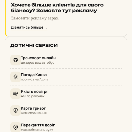
Хочете більше клієнтів для свого
бізнесу? Замовте тут рекламу
Замовити рекламу зараз.
Дізнатись більше
→
ДОТИЧНІ СЕРВІСИ
Транспорт онлайн
де зараз ваш автобус
Погода Києва
прогноз на 7 днів
Якість повітря
AQI по районах
Карта тривог
живі сповіщення
Перекриття доріг
мапа обмежень руху