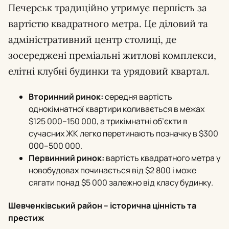
Печерськ традиційно утримує першість за
вартістю квадратного метра. Це діловий та
адміністративний центр столиці, де
зосереджені преміальні житлові комплекси,
елітні клубні будинки та урядовий квартал.
Вторинний ринок:
середня вартість
однокімнатної квартири коливається в межах
$125 000–150 000, а трикімнатні об’єкти в
сучасних ЖК легко перетинають позначку в $300
000–500 000.
Первинний ринок:
вартість квадратного метра у
новобудовах починається від $2 800 і може
сягати понад $5 000 залежно від класу будинку.
Шевченківський район – історична цінність та
престиж