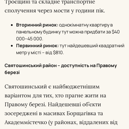
Троєщині та складне транспортне
сполучення через мости у години пік.
Вторинний ринок:
однокімнатну квартиру в
панельному будинку тут можна придбати за $40
000–45 000.
Первинний ринок:
тут найдешевший квадратний
метр у місті – від $810.
Святошинський район – доступність на Правому
березі
Святошинський є найбюджетнішим
варіантом для тих, хто прагне жити на
Правому березі. Найдешевші об’єкти
зосереджені в масивах Борщагівка та
Академмістечко (у районах, віддалених від