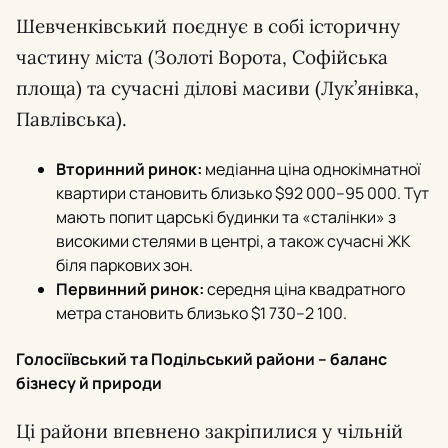
Шевченківський поєднує в собі історичну
частину міста (Золоті Ворота, Софійська
площа) та сучасні ділові масиви (Лук’янівка,
Павлівська).
Вторинний ринок:
медіанна ціна однокімнатної
квартири становить близько $92 000–95 000. Тут
мають попит царські будинки та «сталінки» з
високими стелями в центрі, а також сучасні ЖК
біля паркових зон.
Первинний ринок:
середня ціна квадратного
метра становить близько $1 730–2 100.
Голосіївський та Подільський райони – баланс
бізнесу й природи
Ці райони впевнено закріпилися у чільній