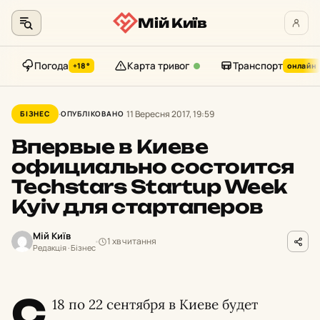
Мій Київ
Погода
Карта тривог
Транспорт
+18°
онлайн
Перейти
до
11 Вересня 2017, 19:59
БІЗНЕС
ОПУБЛІКОВАНО
контенту
Впервые в Киеве
официально состоится
Techstars Startup Week
Kyiv для стартаперов
Мій Київ
1 хв читання
Редакція · Бізнес
С
18 по 22 сентября в Киеве будет