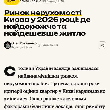
29 Липня, 12:36
МІСТО
ОПУБЛІКОВАНО
Ринок нерухомості
Києва у 2026 році: де
найдорожче та
найдешевше житло
Олег Коваленко
5 хв читання
Редакція · Місто
С
толиця України завжди залишалася
найдинамічнішим ринком
нерухомості країни. Проте за останні роки
критерії оцінки квартир у Києві кардинально
змінилися. Якщо раніше ключовими
факторами були лише локація, стан ремонту