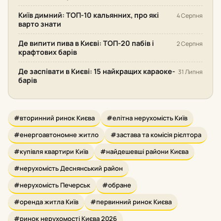
Київ димний: ТОП-10 кальянних, про які
4 Серпня
варто знати
Де випити пива в Києві: ТОП-20 пабів і
2 Серпня
крафтових барів
Де заспівати в Києві: 15 найкращих караоке-
31 Липня
барів
#вторинний ринок Києва
#елітна нерухомість Київ
#енергоавтономне житло
#застава та комісія рієлтора
#купівля квартири Київ
#найдешевші райони Києва
#нерухомість Деснянський район
#нерухомість Печерськ
#обране
#оренда житла Київ
#первинний ринок Києва
#ринок нерухомості Києва 2026