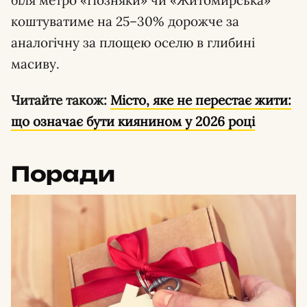
біля метро «Позняки» чи «Житомирська»
коштуватиме на 25–30% дорожче за
аналогічну за площею оселю в глибині
масиву.
Читайте також:
Місто, яке не перестає жити:
що означає бути киянином у 2026 році
Поради