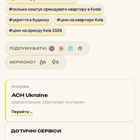
#скільки коштує орендувати квартиру в Києві
#укриття в будинку
#ціни на квартири Київ
#ціни на оренду Київ 2026
ПІДСУМУВАТИ:
0
0
КОРИСНО?
РЕКЛАМА
ACH Ukraine
Шевченківський · Комп'ютери та інтернет
Перейти
→
ДОТИЧНІ СЕРВІСИ