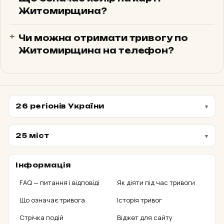
Область
Житомирщина?
Конотопський район
Чи можна отримати тривогу по
00:05:42
ПОВІТРЯНА
Житомирщина на телефон?
з 08:33
Район
Роменський район
00:05:54
ПОВІТРЯНА
з 08:33
Район
26 регіонів України
Шосткинський район
00:06:04
25 міст
ПОВІТРЯНА
з 08:33
Район
Інформація
Миргородський район
00:34:30
FAQ — питання і відповіді
Як діяти під час тривоги
ПОВІТРЯНА
з 08:04
Район
Що означає тривога
Історія тривог
Стрічка подій
Віджет для сайту
Охтирський район