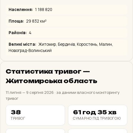
Населення:
1 188 820
Площа:
29 832 км²
Районів:
4
Великі міста:
Житомир, Бердичів, Коростень, Малин,
Новоград-Волинський
Статистика тривог —
Житомирська область
11 липня — 9 серпня 2026 · за даними власного моніторингу
тривог
38
61 год 35 хв
ТРИВОГ
СУМАРНО ПІД ТРИВОГОЮ