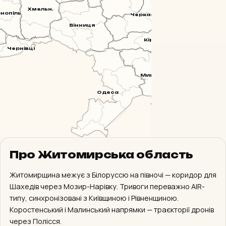
Полтава
Хмельн.
нопіль
Черкаси
Вінниця
Кіровогр.
Чернівці
Миколаїв
Одеса
Херсон
Кр
Про Житомирська область
Севастополь
Житомирщина межує з Білоруссю на півночі — коридор для
Шахедів через Мозир-Нарівку. Тривоги переважно AIR-
типу, синхронізовані з Київщиною і Рівненщиною.
Коростенський і Малинський напрямки — траєкторії дронів
через Полісся.