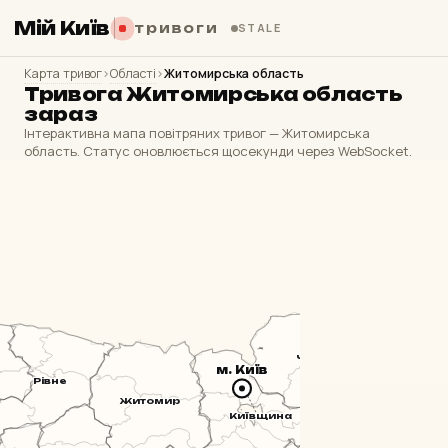
Мій Київ
тривоги
STALE
Карта тривог
›
Області
›
Житомирська область
Тривога Житомирська область
зараз
Інтерактивна мапа повітряних тривог — Житомирська
область. Статус оновлюється щосекунди через WebSocket.
Чернігів
Сум
м. Київ
Рівне
Житомир
Київщина