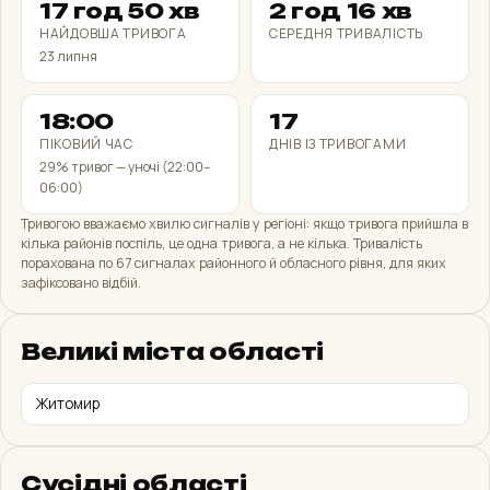
17 год 50 хв
2 год 16 хв
НАЙДОВША ТРИВОГА
СЕРЕДНЯ ТРИВАЛІСТЬ
23 липня
18:00
17
ПІКОВИЙ ЧАС
ДНІВ ІЗ ТРИВОГАМИ
29% тривог — уночі (22:00–
06:00)
Тривогою вважаємо хвилю сигналів у регіоні: якщо тривога прийшла в
кілька районів поспіль, це одна тривога, а не кілька. Тривалість
порахована по 67 сигналах районного й обласного рівня, для яких
зафіксовано відбій.
Повітряна
Артобстріл
Міські бої
Хімічна
Постійна (2022–)
Великі міста області
Житомир
оновлено 25 с тому · 6 регіонів
КИЇВ І СУСІДИ
Сусідні області