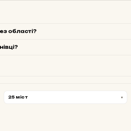
без області?
нівці?
25 міст