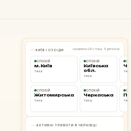
.
оновлено 46 с тому · 6 регіонів
КИЇВ І СУСІДИ
СПОКІЙ
СПОКІЙ
СП
м. Київ
Київська
Че
обл.
тиха
тих
тиха
СПОКІЙ
СПОКІЙ
СП
Житомирська
Черкаська
По
тиха
тиха
тих
АКТИВНІ ТРИВОГИ В ЧЕРНІВЦІ