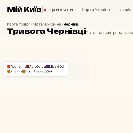
Мій Київ
Карта України
Історія
тривоги
Крим
Севастополь
Карта тривог
›
Міста
›
Буковина
›
Чернівці
Тривога Чернівці
Поточна повітряна тривог
Повітряна
Артобстріл
Міські бої
Хімічна
Постійна (2022–)