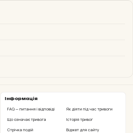
Миколаївський
район
01:01:21
ПОВІТРЯНА
з 14:46
Район
Одеський район
01:01:37
ПОВІТРЯНА
з 14:46
Район
Куп’янський район
02:05:19
ПОВІТРЯНА
з 13:42
Район
Інформація
м. Марганець та
FAQ — питання і відповіді
Марганецька
Як діяти під час тривоги
територіальна
10:13:52
Що означає тривога
Історія тривог
громада
з 05:33
АРТОБСТРІЛ
Стрічка подій
Віджет для сайту