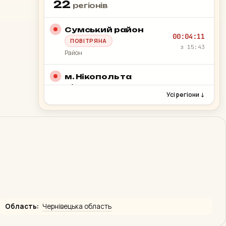
22
регіонів
Сумський район
00:04:11
ПОВІТРЯНА
з 15:43
Район
м. Нікополь та
Нікопольська
Усі регіони ↓
територіальна
00:06:03
громада
з 15:41
ПОВІТРЯНА
Громада
Харківський район
00:23:08
ПОВІТРЯНА
з 15:24
Район
Чугуївський район
Область:
Чернівецька область
00:30:53
ПОВІТРЯНА
з 15:16
Район