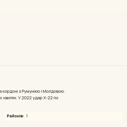
а кордоні з Румунією і Молдовою.
 хвилях. У 2022 удар Х-22 по
Районів:
1