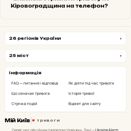
ПОВІТРЯНА
Кіровоградщина на телефон?
з 12:51
Район
м. Запоріжжя та
Запорізька територіальна
01:05:21
громада
26 регіонів України
з 12:26
ПОВІТРЯНА
Область
25 міст
Миргородський район
01:06:25
ПОВІТРЯНА
Інформація
з 12:25
Район
+ 4 ще
Усі регіони ↓
FAQ — питання і відповіді
Як діяти під час тривоги
Полтавський район
Що означає тривога
Історія тривог
01:26:53
ПОВІТРЯНА
з 12:05
Стрічка подій
Район
Віджет для сайту
Куп’янський район
Мій Київ
тривоги
01:57:49
ПОВІТРЯНА
з 11:34
Сервіс не є офіційним джерелом сповіщень. Дані —
Ukraine Alarm
.
Район