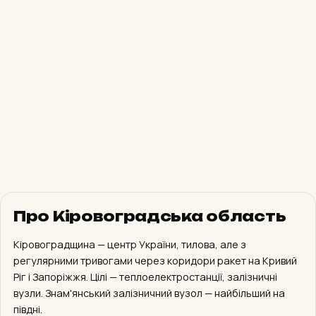
Про Кіровоградська область
оновлено 18 с тому · 6 регіонів
КИЇВ І СУСІДИ
Кіровоградщина — центр України, тилова, але з
СПОКІЙ
СПОКІЙ
регулярними тривогами через коридори ракет на Кривий
м. Київ
Київська обл.
тиха
тиха
Ріг і Запоріжжя. Цілі — теплоелектростанції, залізничні
вузли. Знам'янський залізничний вузол — найбільший на
півдні.