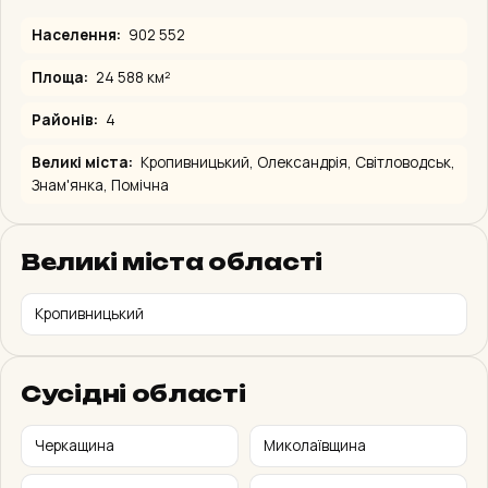
СПОКІЙ
СПОКІЙ
Чернігівська
Житомирська
Населення:
902 552
тиха
тиха
Площа:
24 588 км²
СПОКІЙ
У РАЙОНАХ
Районів:
4
Черкаська
Полтавська
тиха
в області
Великі міста:
Кропивницький, Олександрія, Світловодськ,
Знам'янка, Помічна
АКТИВНІ ТРИВОГИ В КІРОВОГРАДСЬКА ОБЛАСТЬ
Великі міста області
34
регіонів
Кропивницький
Самарівський район
00:02:52
ПОВІТРЯНА
з 13:29
Район
Сусідні області
Павлоградський район
Черкащина
Миколаївщина
00:03:00
ПОВІТРЯНА
з 13:29
Район