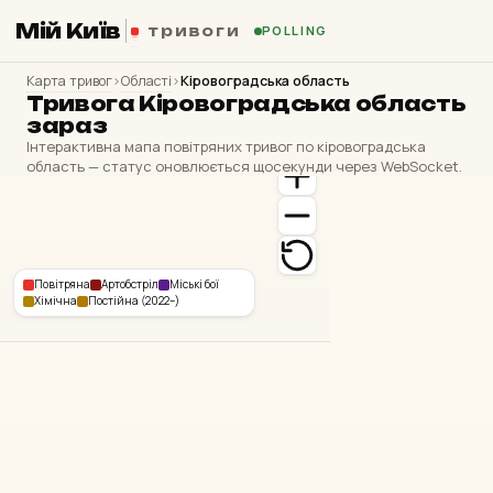
Мій Київ
тривоги
POLLING
Карта тривог
›
Області
›
Кіровоградська область
Тривога Кіровоградська область
зараз
Інтерактивна мапа повітряних тривог по кіровоградська
область — статус оновлюється щосекунди через WebSocket.
Повітряна
Артобстріл
Міські бої
Хімічна
Постійна (2022–)