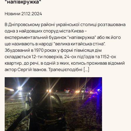
“напівкружка”
Новини
21.12.2024
В Дніпровському районі української столиці розташована
одна з найдовших споруд міста Києва –
експериментальний будинок “напівкружка” або як його
ще називають в народі “велика китайська стіна”.
Збудований в 1970 роках у формі півмісяця дім
складається 12-ти поверхів, 24-ох під’їздів та 1152-ох
квартир, до речі, в одній з яких, колись проживав відомий
актор Сергій Іванов. Трапецієподібні […]