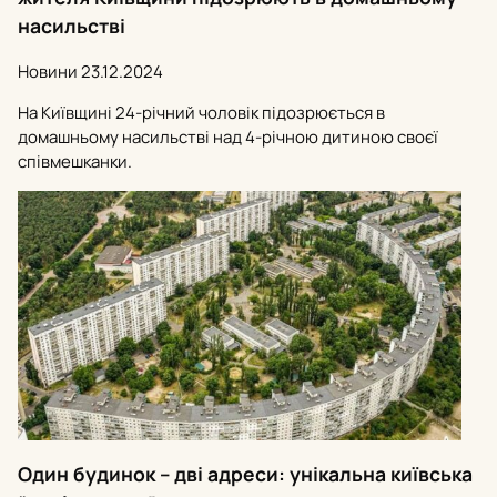
насильстві
Новини
23.12.2024
На Київщині 24-річний чоловік підозрюється в
домашньому насильстві над 4-річною дитиною своєї
співмешканки.
Один будинок – дві адреси: унікальна київська