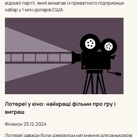
відомої партії, який вимагав із приватного підприємця
хабар у 1 млн доларів США.
Лотереї у кіно: найкращі фільми про гру і
виграш
Фінанси
25.12.2024
Лотереї завжди були джерелом натхнення для режисерів