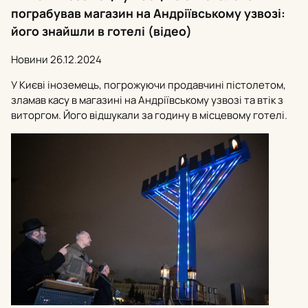
пограбував магазин на Андріївському узвозі:
його знайшли в готелі (відео)
Новини
26.12.2024
У Києві іноземець, погрожуючи продавчині пістолетом,
зламав касу в магазині на Андріївському узвозі та втік з
виторгом. Його відшукали за годину в місцевому готелі.