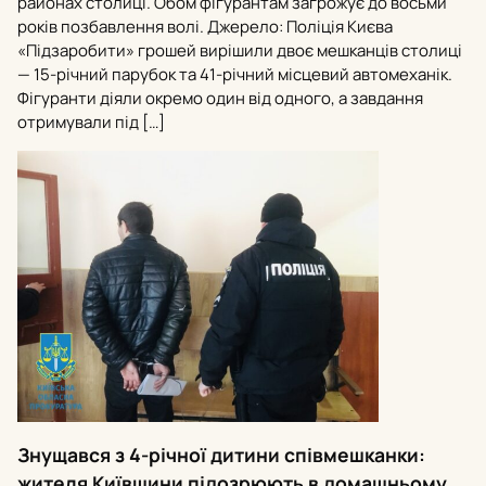
районах столиці. Обом фігурантам загрожує до восьми
років позбавлення волі. Джерело: Поліція Києва
«Підзаробити» грошей вирішили двоє мешканців столиці
— 15-річний парубок та 41-річний місцевий автомеханік.
Фігуранти діяли окремо один від одного, а завдання
отримували під […]
Знущався з 4-річної дитини співмешканки:
жителя Київщини підозрюють в домашньому