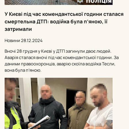
У Києві під час комендантської години сталася
смертельна ДТП: водійка була п’яною, її
затримали
Новини
28.12.2024
Вночі 28 грудня у Києві у ДТП загинули двоє людей.
Аварія сталася вночі під час комендантської години. За
даними правоохоронців, аварію скоїла водійка Тесли,
вона була п’яною.