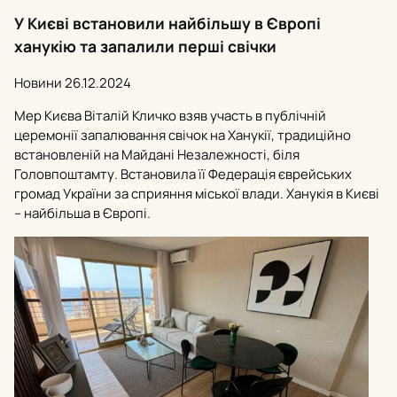
У Києві встановили найбільшу в Європі
ханукію та запалили перші свічки
Новини
26.12.2024
Мер Києва Віталій Кличко взяв участь в публічній
церемонії запалювання свічок на Ханукії, традиційно
встановленій на Майдані Незалежності, біля
Головпоштамту. Встановила її Федерація єврейських
громад України за сприяння міської влади. Ханукія в Києві
– найбільша в Європі.