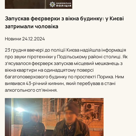
Запускав феєрверки з вікна будинку: у Києві
затримали чоловіка
Новини
24.12.2024
23 грудня ввечері до поліції Києва надійшла інформація
про звуки піротехніки у Подільському районі столиці. Як
зʼясувалося феєрверк запускав місцевий мешканець з
вікна квартири на одинадцятому поверсі
багатоповерхового будинку по проспекті Порика. Ним
виявився 43-річний киянин, який перебував в стані
алкогольного сп’яніння.