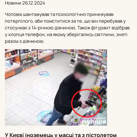
Новини
26.12.2024
Чоловік шантажував та психологічно принижував
потерпілого, аби помститися за те, що він перебував у
стосунках з 14-річною дівчиною. Також фігурант відібрав
у хлопця телефон, на якому зберігались світлини, зняті
разом з дівчиною.
У Києві іноземець у масці та з пістолетом