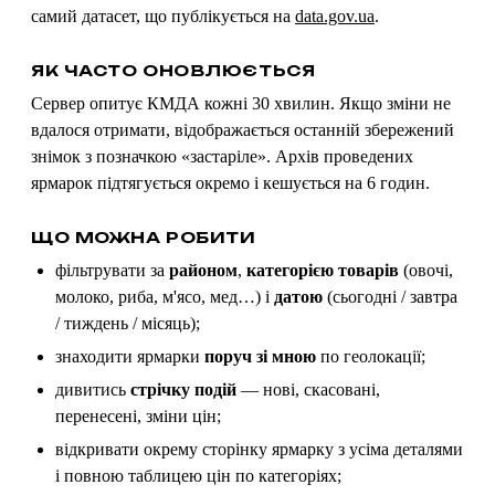
самий датасет, що публікується на
data.gov.ua
.
ЯК ЧАСТО ОНОВЛЮЄТЬСЯ
Сервер опитує КМДА кожні 30 хвилин. Якщо зміни не
вдалося отримати, відображається останній збережений
знімок з позначкою «застаріле». Архів проведених
ярмарок підтягується окремо і кешується на 6 годин.
ЩО МОЖНА РОБИТИ
фільтрувати за
районом
,
категорією товарів
(овочі,
молоко, риба, м'ясо, мед…) і
датою
(сьогодні / завтра
/ тиждень / місяць);
знаходити ярмарки
поруч зі мною
по геолокації;
дивитись
стрічку подій
— нові, скасовані,
перенесені, зміни цін;
відкривати окрему сторінку ярмарку з усіма деталями
і повною таблицею цін по категоріях;