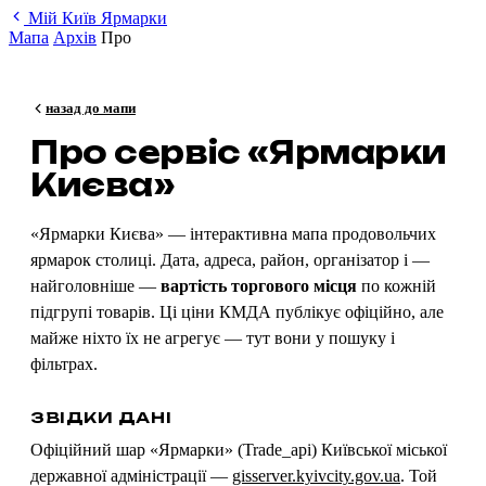
Мій Київ
Ярмарки
Мапа
Архів
Про
назад до мапи
Про сервіс «Ярмарки
Києва»
«Ярмарки Києва» — інтерактивна мапа продовольчих
ярмарок столиці. Дата, адреса, район, організатор і —
найголовніше —
вартість торгового місця
по кожній
підгрупі товарів. Ці ціни КМДА публікує офіційно, але
майже ніхто їх не агрегує — тут вони у пошуку і
фільтрах.
ЗВІДКИ ДАНІ
Офіційний шар «Ярмарки» (Trade_api) Київської міської
державної адміністрації —
gisserver.kyivcity.gov.ua
. Той