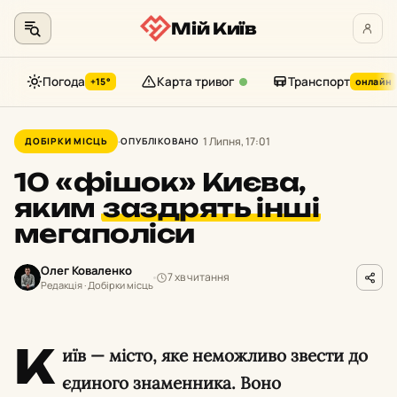
Мій Київ
Погода
Карта тривог
Транспорт
+15°
онлайн
Перейти
до
1 Липня, 17:01
ДОБІРКИ МІСЦЬ
ОПУБЛІКОВАНО
контенту
10 «фішок» Києва,
яким
заздрять інші
мегаполіси
Олег Коваленко
7 хв читання
Редакція · Добірки місць
К
иїв — місто, яке неможливо звести до
єдиного знаменника. Воно