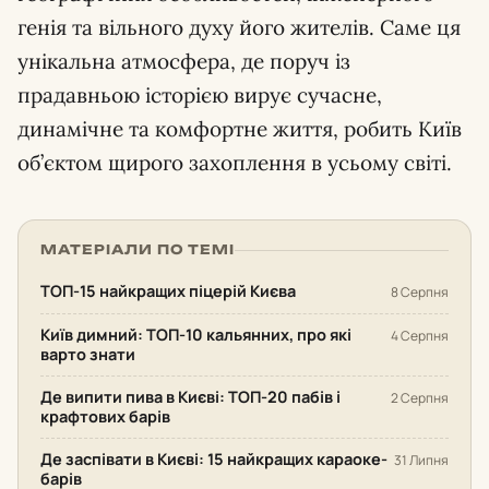
генія та вільного духу його жителів. Саме ця
унікальна атмосфера, де поруч із
прадавньою історією вирує сучасне,
динамічне та комфортне життя, робить Київ
об’єктом щирого захоплення в усьому світі.
МАТЕРІАЛИ ПО ТЕМІ
ТОП-15 найкращих піцерій Києва
8 Серпня
Київ димний: ТОП-10 кальянних, про які
4 Серпня
варто знати
Де випити пива в Києві: ТОП-20 пабів і
2 Серпня
крафтових барів
Де заспівати в Києві: 15 найкращих караоке-
31 Липня
барів