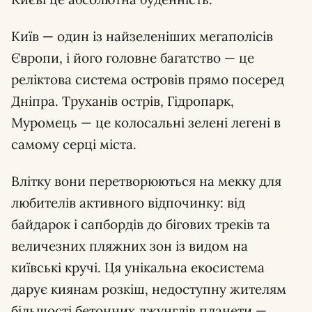
Київ — один із найзеленіших мегаполісів
Європи, і його головне багатство — це
реліктова система островів прямо посеред
Дніпра. Труханів острів, Гідропарк,
Муромець — це колосальні зелені легені в
самому серці міста.
Влітку вони перетворюються на мекку для
любителів активного відпочинку: від
байдарок і сапбордів до бігових треків та
величезних пляжних зон із видом на
київські кручі. Ця унікальна екосистема
дарує киянам розкіш, недоступну жителям
більшості бетонних джунглів планети —