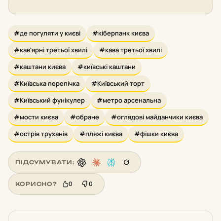
#де погуляти у києві
#кіберпанк києва
#кав'ярні третьої хвилі
#кава третьої хвилі
#каштани києва
#київські каштани
#Київська перепічка
#Київський торт
#Київський фунікулер
#метро арсенальна
#мости києва
#обране
#оглядові майданчики києва
#острів труханів
#пляжі києва
#фішки києва
ПІДСУМУВАТИ:
0
0
КОРИСНО?