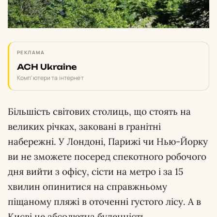
РЕКЛАМА
ACH Ukraine
Комп'ютери та інтернет
Більшість світових столиць, що стоять на
великих річках, заковані в гранітні
набережні. У Лондоні, Парижі чи Нью-Йорку
ви не зможете посеред спекотного робочого
дня вийти з офісу, сісти на метро і за 15
хвилин опинитися на справжньому
піщаному пляжі в оточенні густого лісу. А в
Києві це абсолютна буденність.