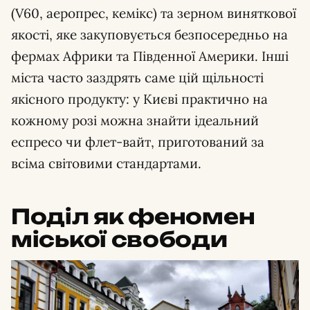
(V60, аеропрес, кемікс) та зерном виняткової
якості, яке закуповується безпосередньо на
фермах Африки та Південної Америки. Інші
міста часто заздрять саме цій щільності
якісного продукту: у Києві практично на
кожному розі можна знайти ідеальний
еспресо чи флет-вайт, приготований за
всіма світовими стандартами.
Поділ як феномен
міської свободи