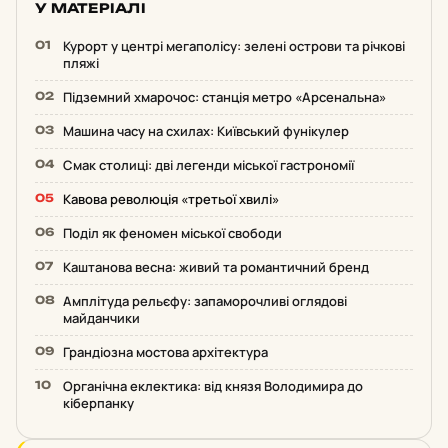
У МАТЕРІАЛІ
Курорт у центрі мегаполісу: зелені острови та річкові
пляжі
Підземний хмарочос: станція метро «Арсенальна»
Машина часу на схилах: Київський фунікулер
Смак столиці: дві легенди міської гастрономії
Кавова революція «третьої хвилі»
Поділ як феномен міської свободи
Каштанова весна: живий та романтичний бренд
Амплітуда рельєфу: запаморочливі оглядові
майданчики
Грандіозна мостова архітектура
Органічна еклектика: від князя Володимира до
кіберпанку