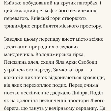
Київ же побудований на крутих пагорбах, і
цей складний рельєф є його величезною
перевагою. Київські гори створюють
тривимірне сприйняття міського простору.
Завдяки цьому перепаду висот місто всіяне
десятками природних оглядових
майданчиків. Володимирська гірка,
Пейзажна алея, схили біля Арки Свободи
українського народу, Замкова гора — з
кожної з цих точок відкриваються краєвиди,
від яких перехоплює подих. Перед очима
постає нескінченне дзеркало Дніпра, Поділ
як на долоні та нескінченні простори Лівого
берега, що тануть у вечірньому серпанку. Ця