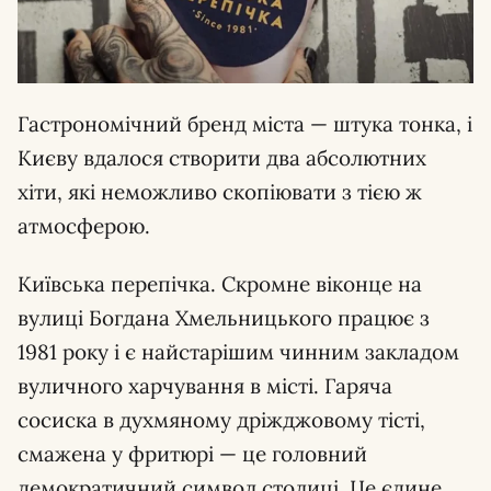
Гастрономічний бренд міста — штука тонка, і
Києву вдалося створити два абсолютних
хіти, які неможливо скопіювати з тією ж
атмосферою.
Київська перепічка. Скромне віконце на
вулиці Богдана Хмельницького працює з
1981 року і є найстарішим чинним закладом
вуличного харчування в місті. Гаряча
сосиска в духмяному дріжджовому тісті,
смажена у фритюрі — це головний
демократичний символ столиці. Це єдине