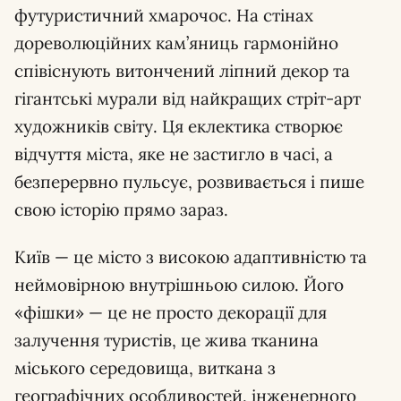
футуристичний хмарочос. На стінах
дореволюційних кам’яниць гармонійно
співіснують витончений ліпний декор та
гігантські мурали від найкращих стріт-арт
художників світу. Ця еклектика створює
відчуття міста, яке не застигло в часі, а
безперервно пульсує, розвивається і пише
свою історію прямо зараз.
Київ — це місто з високою адаптивністю та
неймовірною внутрішньою силою. Його
«фішки» — це не просто декорації для
залучення туристів, це жива тканина
міського середовища, виткана з
географічних особливостей, інженерного