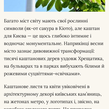
Багато міст світу мають свої рослинні
символи (як-от сакура в Кіото), але каштан
для Києва — це щось глибоко інтимне і
водночас монументальне. Наприкінці весни
місто зазнає дивовижної трансформації:
тисячі каштанових дерев уздовж Хрещатика,
на бульварах та в парках вибухають білими й
рожевими суцвіттями-«свічками».
Каштанове листя та квіти увіковічені в
архітектурному декорі київських кам’яниць,
на жетонах метро, у логотипах і, звісно, на
коробках згаданого торта. Ця природна