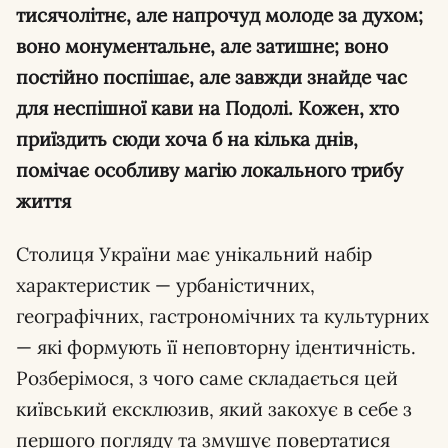
тисячолітнє, але напрочуд молоде за духом;
воно монументальне, але затишне; воно
постійно поспішає, але завжди знайде час
для неспішної кави на Подолі. Кожен, хто
приїздить сюди хоча б на кілька днів,
помічає особливу магію локального трибу
життя
Столиця України має унікальний набір
характеристик — урбаністичних,
географічних, гастрономічних та культурних
— які формують її неповторну ідентичність.
Розберімося, з чого саме складається цей
київський ексклюзив, який закохує в себе з
першого погляду та змушує повертатися