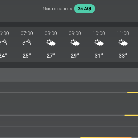
Якість повітря:
25 AQI
6:00
07:00
08:00
09:00
10:00
11:00
⛅
⛅
🌤️
🌤️
🌤️
🌤️
24°
25°
27°
29°
31°
33°