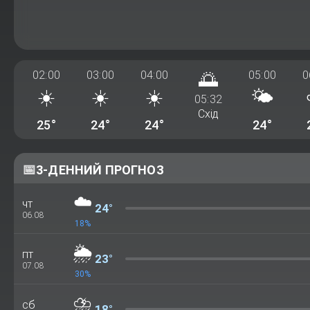
02:00
03:00
04:00
🌅
05:00
0
☀️
☀️
☀️
🌤️
05:32
Схід
25°
24°
24°
24°
📅
3-ДЕННИЙ ПРОГНОЗ
☁️
чт
24°
06.08
18%
🌦️
пт
23°
07.08
30%
⛈️
сб
18°