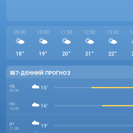
09:00
10:00
11:00
12:00
13:00
1
🌤️
🌤️
🌤️
🌤️
🌤️
18°
19°
20°
21°
22°
📅
7-ДЕННИЙ ПРОГНОЗ
☁️
нд
15°
09.08
☁️
пн
16°
10.08
☁️
вт
19°
11.08
8%