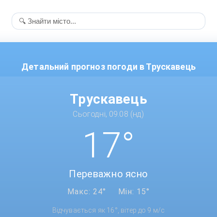
Детальний прогноз погоди в Трускавець
Трускавець
Сьогодні, 09.08 (нд)
17°
Переважно ясно
Макс: 24°
Мін: 15°
Відчувається як 16°, вітер до 9 м/с