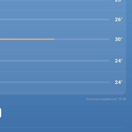
26°
30°
24°
24°
Останнє оновлення: 19:38