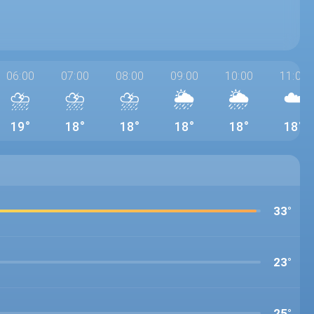
06:00
07:00
08:00
09:00
10:00
11:00
⛈️
⛈️
⛈️
🌦️
🌦️
☁️
19°
18°
18°
18°
18°
18°
33°
23°
25°