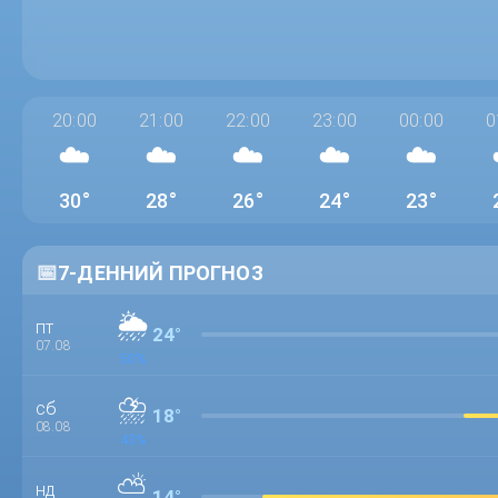
20:00
21:00
22:00
23:00
00:00
0
☁️
☁️
☁️
☁️
☁️
30°
28°
26°
24°
23°
📅
7-ДЕННИЙ ПРОГНОЗ
🌦️
пт
24°
07.08
50%
⛈️
сб
18°
08.08
43%
⛅
нд
14°