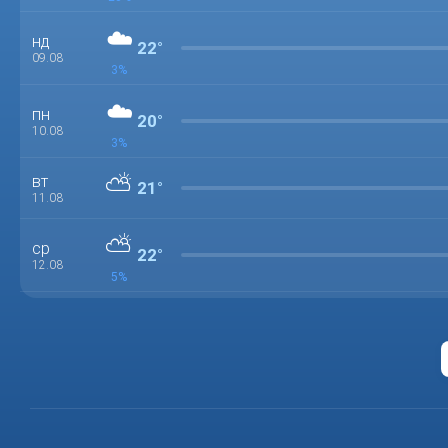
☁️
нд
22°
09.08
3%
☁️
пн
20°
10.08
3%
⛅
вт
21°
11.08
⛅
ср
22°
12.08
5%