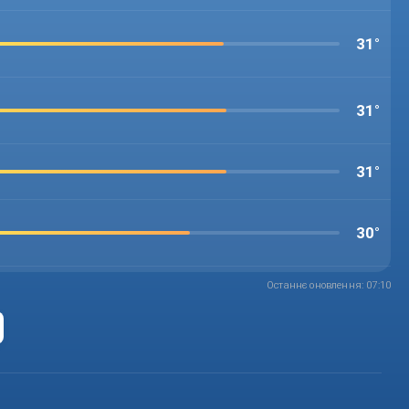
31°
31°
31°
30°
Останнє оновлення: 07:10