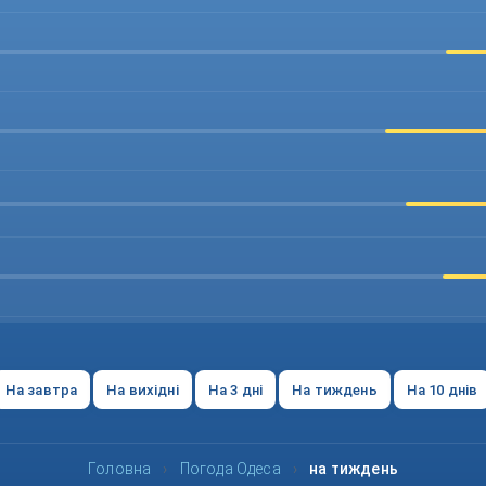
На завтра
На вихідні
На 3 дні
На тиждень
На 10 днів
Головна
›
Погода Одеса
›
на тиждень