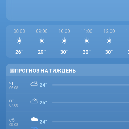
08:00
09:00
10:00
11:00
12:00
1
☀️
☀️
☀️
☀️
☀️
26°
29°
30°
30°
30°
📅
ПРОГНОЗ НА ТИЖДЕНЬ
⛅
чт
24°
06.08
⛅
пт
25°
07.08
☁️
сб
24°
08.08
23%