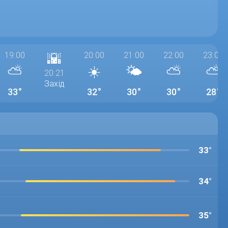
19:00
🌇
20:00
21:00
22:00
23:00
⛅
☀️
🌤️
⛅
⛅
20:21
Захід
33°
32°
30°
30°
28°
33°
34°
35°