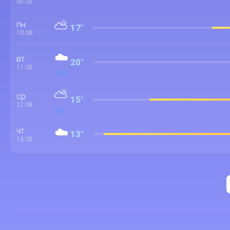
09.08
⛅
пн
17°
10.08
☁️
вт
20°
11.08
10%
⛅
ср
15°
12.08
8%
☁️
чт
13°
13.08