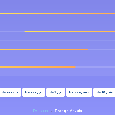
На завтра
На вихідні
На 3 дні
На тиждень
На 10 днів
Головна
›
Погода Млинів