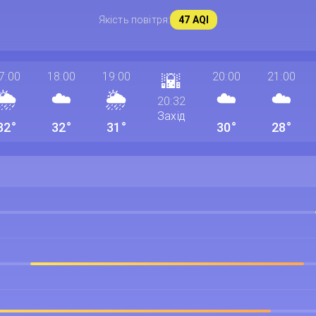
Якість повітря:
47 AQI
7:00
18:00
19:00
🌇
20:00
21:00
🌦️
☁️
🌦️
☁️
☁️
20:32
Захід
32°
32°
31°
30°
28°