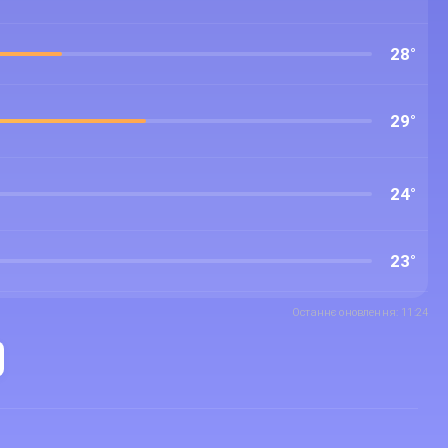
28°
29°
24°
23°
Останнє оновлення: 11:24