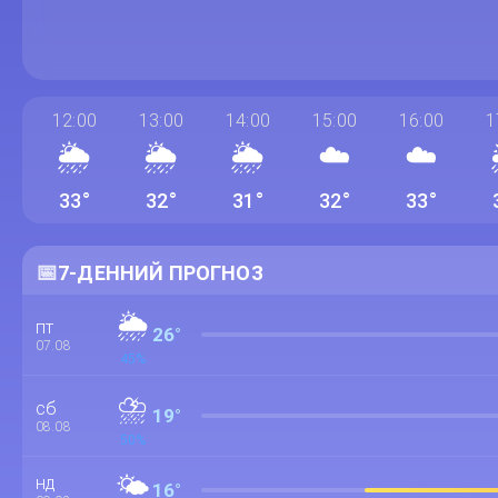
12:00
13:00
14:00
15:00
16:00
1
🌦️
🌦️
🌦️
☁️
☁️
33°
32°
31°
32°
33°
📅
7-ДЕННИЙ ПРОГНОЗ
🌦️
пт
26°
07.08
45%
⛈️
сб
19°
08.08
50%
🌤️
нд
16°