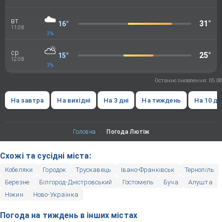
☁️
вт
31°
16°
11.08
3%
⛅
ср
25°
15°
12.08
3%
Останнє оновлення: 05:08
На завтра
На вихідні
На 3 дні
На тиждень
На 10 дн
Головна
›
Погода Лютіж
Схожі та сусідні міста:
Кобеляки
Городок
Трускавець
Івано-Франківськ
Тернопіль
Березне
Білгород-Дністровський
Гостомель
Буча
Алушта
Ніжин
Ново-Українка
Погода на тиждень в інших містах