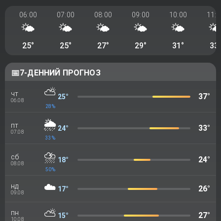
06:00
07:00
08:00
09:00
10:00
11:0
🌤️
🌤️
🌤️
🌤️
🌤️
🌤
25°
25°
27°
29°
31°
33
📅
7-ДЕННИЙ ПРОГНОЗ
⛅
чт
37°
25°
06.08
28%
🌦️
пт
33°
24°
07.08
33%
⛈️
сб
24°
18°
08.08
50%
☁️
нд
26°
17°
09.08
⛅
пн
27°
15°
10.08