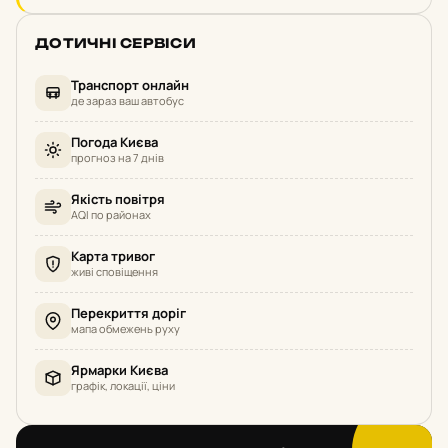
ДОТИЧНІ СЕРВІСИ
Транспорт онлайн
де зараз ваш автобус
Погода Києва
прогноз на 7 днів
Якість повітря
AQI по районах
Карта тривог
живі сповіщення
Перекриття доріг
мапа обмежень руху
Ярмарки Києва
графік, локації, ціни