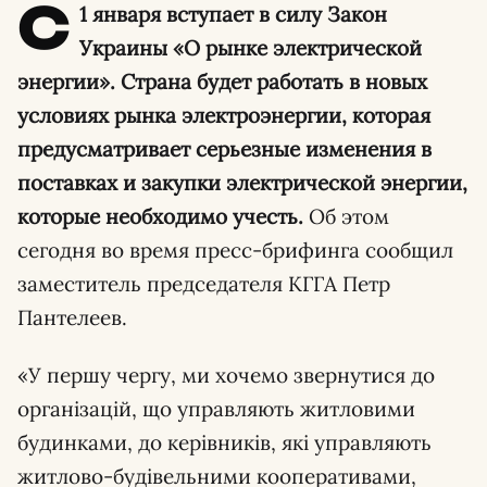
С
1 января вступает в силу Закон
Украины «О рынке электрической
энергии». Страна будет работать в новых
условиях рынка электроэнергии, которая
предусматривает серьезные изменения в
поставках и закупки электрической энергии,
которые необходимо учесть.
Об этом
сегодня во время пресс-брифинга сообщил
заместитель председателя КГГА Петр
Пантелеев.
«У першу чергу, ми хочемо звернутися до
організацій, що управляють житловими
будинками, до керівників, які управляють
житлово-будівельними кооперативами,