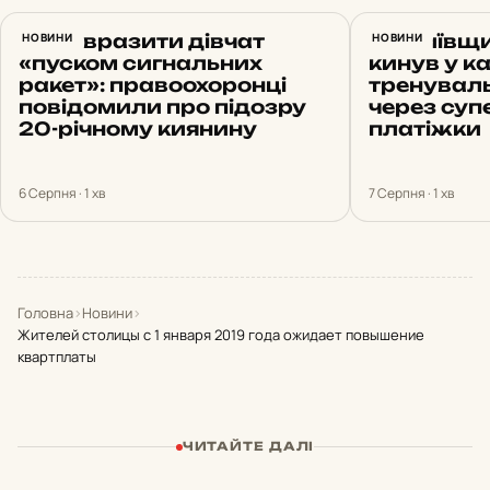
Хотів вразити дівчат
НОВИНИ
На Київщи
НОВИНИ
«пуском сигнальних
кинув у к
ракет»: правоохоронці
тренуваль
повідомили про підозру
через суп
20-річному киянину
платіжки
6 Серпня · 1 хв
7 Серпня · 1 хв
Головна
›
Новини
›
Жителей столицы с 1 января 2019 года ожидает повышение
квартплаты
ЧИТАЙТЕ ДАЛІ