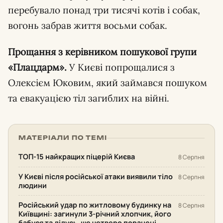
перебувало понад три тисячі котів і собак,
вогонь забрав життя восьми собак.
Прощання з керівником пошукової групи
«Плацдарм».
У Києві попрощалися з
Олексієм Юковим, який займався пошуком
та евакуацією тіл загиблих на війні.
МАТЕРІАЛИ ПО ТЕМІ
ТОП-15 найкращих піцерій Києва
8 Серпня
У Києві після російської атаки виявили тіло
8 Серпня
людини
Російський удар по житловому будинку на
8 Серпня
Київщині: загинули 3-річний хлопчик, його
бабуся та дідусь, ще четверо поранені