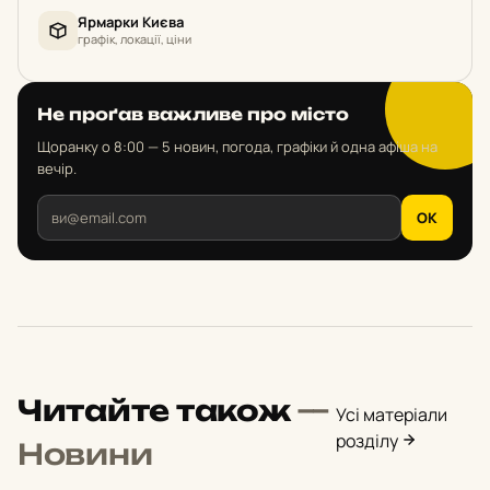
Ярмарки Києва
графік, локації, ціни
Не проґав важливе про місто
Щоранку о 8:00 — 5 новин, погода, графіки й одна афіша на
вечір.
OK
Читайте також
—
Усі матеріали
розділу
Новини