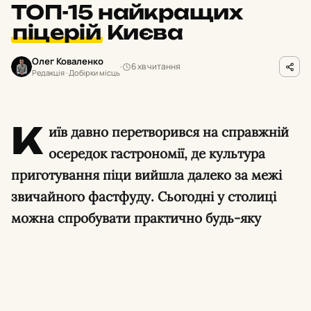
ТОП-15 найкращих
піцерій
Києва
Олег Коваленко
6 хв читання
Редакція · Добірки місць
К
иїв давно перетворився на справжній
осередок гастрономії, де культура
приготування піци вийшла далеко за межі
звичайного фастфуду. Сьогодні у столиці
можна спробувати практично будь-яку
варіацію цієї популярної страви: від
класичної неаполітанської із сертифікатами
міжнародних асоціацій до хрусткої нью-
йоркської, пишної детройтської чи римської