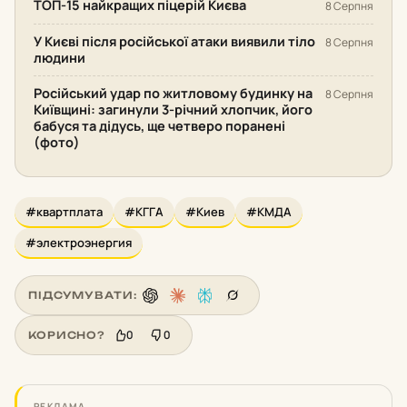
ТОП-15 найкращих піцерій Києва
8 Серпня
У Києві після російської атаки виявили тіло
8 Серпня
людини
Російський удар по житловому будинку на
8 Серпня
Київщині: загинули 3-річний хлопчик, його
бабуся та дідусь, ще четверо поранені
(фото)
#квартплата
#КГГА
#Киев
#КМДА
#электроэнергия
ПІДСУМУВАТИ:
0
0
КОРИСНО?
РЕКЛАМА