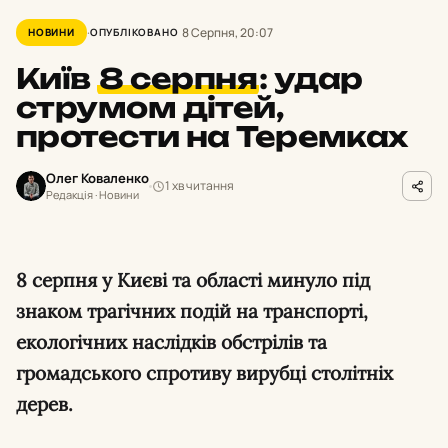
8 Серпня, 20:07
НОВИНИ
ОПУБЛІКОВАНО
Київ
8 серпня
:
удар
струмом дітей,
протести на Теремках
Олег Коваленко
1 хв читання
Редакція · Новини
8 серпня у Києві та області минуло під
знаком трагічних подій на транспорті,
екологічних наслідків обстрілів та
громадського спротиву вирубці столітніх
дерев.