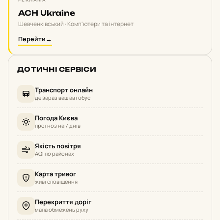
ACH Ukraine
Шевченківський · Комп'ютери та інтернет
Перейти
→
ДОТИЧНІ СЕРВІСИ
Транспорт онлайн
де зараз ваш автобус
Погода Києва
прогноз на 7 днів
Якість повітря
AQI по районах
Карта тривог
живі сповіщення
Перекриття доріг
мапа обмежень руху