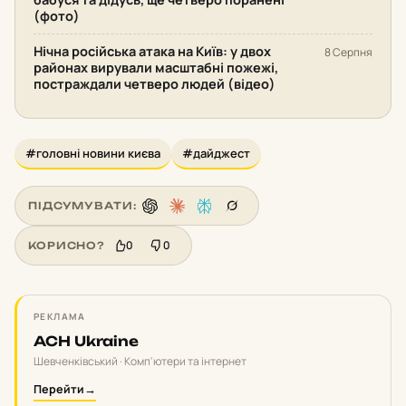
(фото)
Нічна російська атака на Київ: у двох
8 Серпня
районах вирували масштабні пожежі,
постраждали четверо людей (відео)
#головні новини києва
#дайджест
ПІДСУМУВАТИ:
0
0
КОРИСНО?
РЕКЛАМА
ACH Ukraine
Шевченківський · Комп'ютери та інтернет
Перейти
→