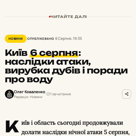
ЧИТАЙТЕ ДАЛІ
6 Серпня, 19:35
НОВИНИ
ОПУБЛІКОВАНО
Київ
6 серпня
:
наслідки атаки,
вирубка дубів і поради
про воду
Олег Коваленко
1 хв читання
Редакція · Новини
К
иїв і область сьогодні продовжували
долати наслідки нічної атаки 5 серпня,