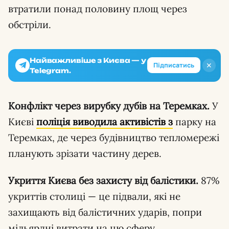
втратили понад половину площ через
обстріли.
Найважливіше з Києва — у
✕
Підписатись
Telegram.
Конфлікт через вирубку дубів на Теремках.
У
Києві
поліція виводила активістів з
парку на
Теремках, де через будівництво тепломережі
планують зрізати частину дерев.
Укриття Києва без захисту від балістики.
87%
укриттів столиці — це підвали, які не
захищають від балістичних ударів, попри
мільярдні витрати на цю сферу.