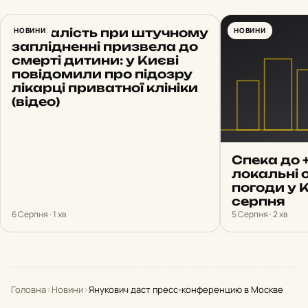
Недбалість при штучному
НОВИНИ
НОВИНИ
заплідненні призвела до
смерті дитини: у Києві
повідомили про підозру
лікарці приватної клініки
(відео)
Спека до 
локальні 
погоди у 
серпня
6 Серпня · 1 хв
5 Серпня · 2 хв
Головна
›
Новини
›
Янукович даст пресс-конференцию в Москве