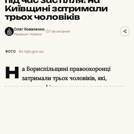
Київщині затримали
трьох чоловіків
Олег Коваленко
1 хв читання
Редакція · Новини
kv.npu.gov.ua
ФОТО
Н
а Бориспільщині правоохоронці
затримали трьох чоловіків, які,
застосовуючи фізичну силу та погрожуючи
розправою, зґвалтували 21-річну дівчину. За
скоєне фігурантам загрожує до 12 років
позбавлення волі.
Про це повідомили в поліції Київщини.