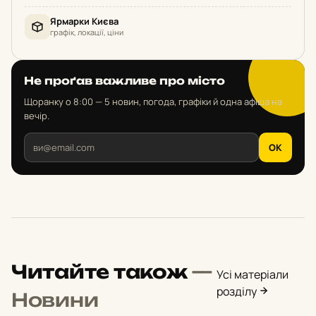
Ярмарки Києва
графік, локації, ціни
Не проґав важливе про місто
Щоранку о 8:00 — 5 новин, погода, графіки й одна афіша на
вечір.
OK
Читайте також
—
Усі матеріали
розділу
Новини