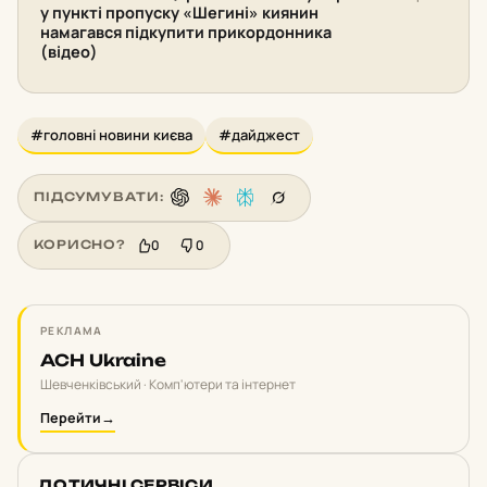
у пункті пропуску «Шегині» киянин
намагався підкупити прикордонника
(відео)
#головні новини києва
#дайджест
ПІДСУМУВАТИ:
0
0
КОРИСНО?
РЕКЛАМА
ACH Ukraine
Шевченківський · Комп'ютери та інтернет
Перейти
→
ДОТИЧНІ СЕРВІСИ