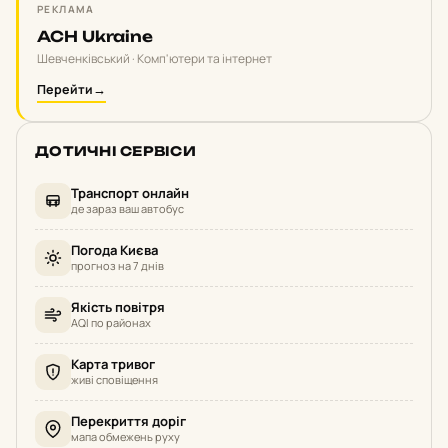
РЕКЛАМА
ACH Ukraine
Шевченківський · Комп'ютери та інтернет
Перейти
→
ДОТИЧНІ СЕРВІСИ
Транспорт онлайн
де зараз ваш автобус
Погода Києва
прогноз на 7 днів
Якість повітря
AQI по районах
Карта тривог
живі сповіщення
Перекриття доріг
мапа обмежень руху