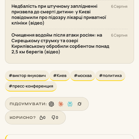
Недбалість при штучному заплідненні
6 Серпня
призвела до смерті дитини: у Києві
повідомили про підозру лікарці приватної
клініки (відео)
Очищення водойм після атаки росіян: на
6 Серпня
Сирецькому струмку та озері
Кирилівському обробили сорбентом понад
2,5 км берегів (відео)
#виктор янукович
#Киев
#москва
#политика
#пресс-конференция
ПІДСУМУВАТИ:
0
0
КОРИСНО?