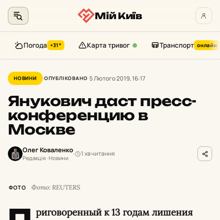
Мій Київ
Погода
Карта тривог
Транспорт
+31°
онлайн
Перейти
до
5 Лютого 2019, 16:17
НОВИНИ
ОПУБЛІКОВАНО
контенту
Янукович даст пресс-
конференцию в
Москве
Олег Коваленко
1 хв читання
Редакція · Новини
Фото: REUTERS
ФОТО
П
риговоренный к 13 годам лишения