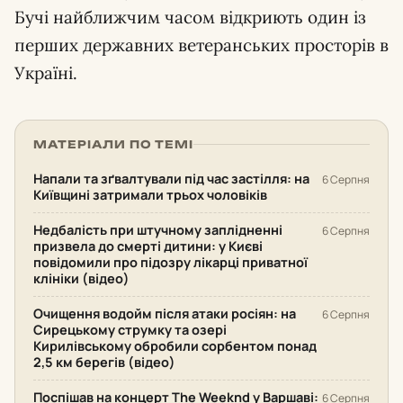
Бучі найближчим часом відкриють один із
перших державних ветеранських просторів в
Україні.
МАТЕРІАЛИ ПО ТЕМІ
Напали та зґвалтували під час застілля: на
6 Серпня
Київщині затримали трьох чоловіків
Недбалість при штучному заплідненні
6 Серпня
призвела до смерті дитини: у Києві
повідомили про підозру лікарці приватної
клініки (відео)
Очищення водойм після атаки росіян: на
6 Серпня
Сирецькому струмку та озері
Кирилівському обробили сорбентом понад
2,5 км берегів (відео)
Поспішав на концерт The Weeknd у Варшаві:
6 Серпня