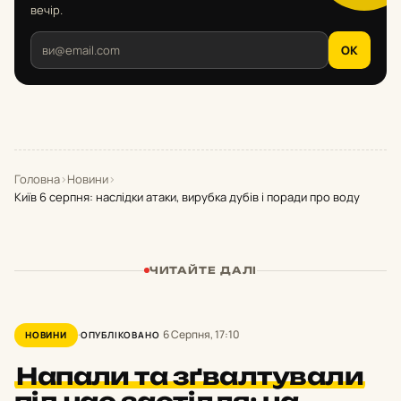
вечір.
OK
Головна
›
Новини
›
Київ 6 серпня: наслідки атаки, вирубка дубів і поради про воду
ЧИТАЙТЕ ДАЛІ
6 Серпня, 17:10
НОВИНИ
ОПУБЛІКОВАНО
Напали та зґвалтували
під час застілля: на