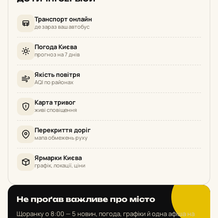
Транспорт онлайн
де зараз ваш автобус
Погода Києва
прогноз на 7 днів
Якість повітря
AQI по районах
Карта тривог
живі сповіщення
Перекриття доріг
мапа обмежень руху
Ярмарки Києва
графік, локації, ціни
Не проґав важливе про місто
Щоранку о 8:00 — 5 новин, погода, графіки й одна афіша на