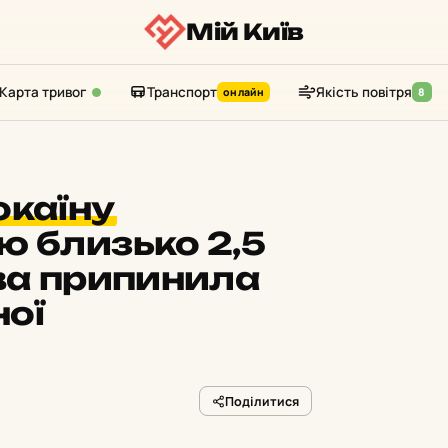
Мій Київ
Карта тривог
Транспорт
Якість повітря
онлайн
8
окаїну
ю близько 2,5
єва припинила
ної
Поділитися