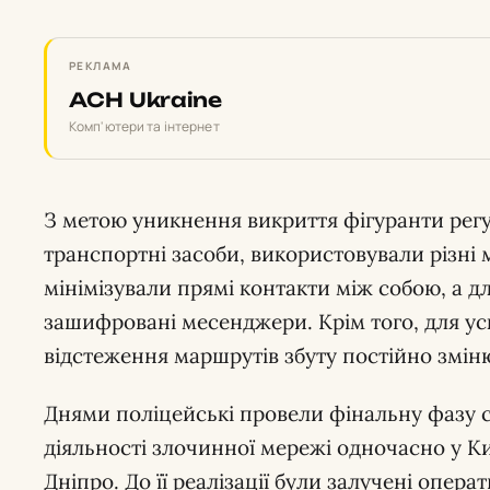
РЕКЛАМА
ACH Ukraine
Комп'ютери та інтернет
З метою уникнення викриття фігуранти рег
транспортні засоби, використовували різні
мінімізували прямі контакти між собою, а д
зашифровані месенджери. Крім того, для ус
відстеження маршрутів збуту постійно змін
Днями поліцейські провели фінальну фазу 
діяльності злочинної мережі одночасно у Киє
Дніпро. До її реалізації були залучені опера