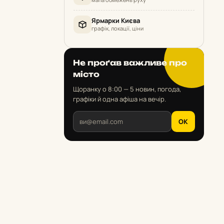
Ярмарки Києва
графік, локації, ціни
Не проґав важливе про
місто
Щоранку о 8:00 — 5 новин, погода,
графіки й одна афіша на вечір.
OK