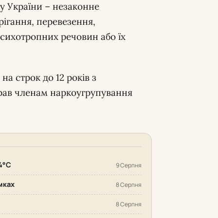
су України – незаконне
рігання, перевезення,
психотропних речовин або їх
на строк до 12 років з
брав членам наркоугрупування
24°С
9 Серпня
мках
8 Серпня
8 Серпня