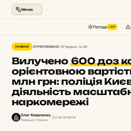
Меню
Погода
+17°
Перейти
до
18 Червня, 14:28
НОВИНИ
ОПУБЛІКОВАНО
контенту
Вилучено
600 доз к
орієнтовною вартіст
млн грн: поліція Ки
діяльність масштаб
наркомережі
Олег Коваленко
2 хв читання
Редакція · Новини