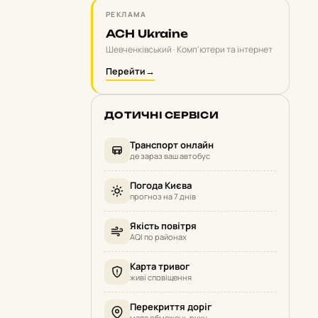
РЕКЛАМА
ACH Ukraine
Шевченківський · Комп'ютери та інтернет
Перейти
→
ДОТИЧНІ СЕРВІСИ
Транспорт онлайн
де зараз ваш автобус
Погода Києва
прогноз на 7 днів
Якість повітря
AQI по районах
Карта тривог
живі сповіщення
Перекриття доріг
мапа обмежень руху