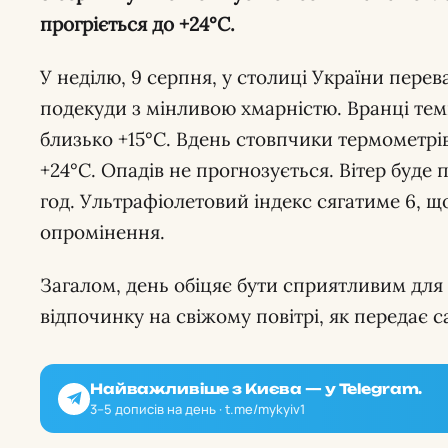
прогріється до +24°С.
У неділю, 9 серпня, у столиці України пере
подекуди з мінливою хмарністю. Вранці те
близько +15°С. Вдень стовпчики термометрі
+24°С. Опадів не прогнозується. Вітер буде 
год. Ультрафіолетовий індекс сягатиме 6, щ
опромінення.
Загалом, день обіцяє бути сприятливим для
відпочинку на свіжому повітрі, як передає 
Найважливіше з Києва — у Telegram.
3–5 дописів на день · t.me/mykyiv1