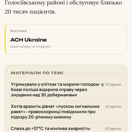
Голосіївському районі і обслуговує близько
20 тисяч пацієнтів.
РЕКЛАМА
ACH Ukraine
Комп'ютери та інтернет
МАТЕРІАЛИ ПО ТЕМІ
Утримували у клітках та морили голодом: у
6 Серпня
Києві поліція відкрила справу через
знущання над 30 доберманами
Хотів вразити дівчат «пуском сигнальних
6 Серпня
ракет»: правоохоронці повідомили про
підозру 20-річному киянину
Спека до +37°С та мінлива хмарність:
6 Серпня