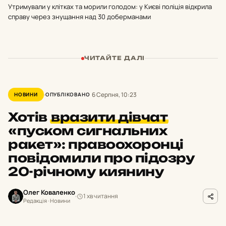
Утримували у клітках та морили голодом: у Києві поліція відкрила
справу через знущання над 30 доберманами
ЧИТАЙТЕ ДАЛІ
6 Серпня, 10:23
НОВИНИ
ОПУБЛІКОВАНО
Хотів
вразити дівчат
«пуском сигнальних
ракет»: правоохоронці
повідомили про підозру
20-річному киянину
Олег Коваленко
1 хв читання
Редакція · Новини