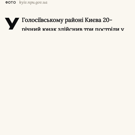
kyiv.npu.gov.ua
ФОТО
У
Голосіївському районі Києва 20-
річний юнак здійснив три постріли у
повітря із сигнального пристрою поблизу
житлових будинків. Хлопець хотів
привернути увагу нових знайомих, проте
перелякав місцевих мешканців. За
хуліганські дії йому загрожує до п’яти років
обмеження волі.
Про це повідомили в поліції Києва.
Виклик поліції та
затримання