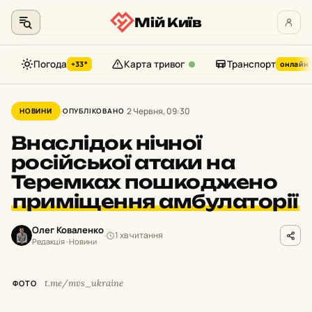
Мій Київ
Погода
Карта тривог
Транспорт
+33°
онлайн
Перейти
до
2 Червня, 09:30
НОВИНИ
ОПУБЛІКОВАНО
контенту
Внаслідок нічної
російської атаки на
Теремках пошкоджено
приміщення амбулаторії
Олег Коваленко
1 хв читання
Редакція · Новини
t.me/mvs_ukraine
ФОТО