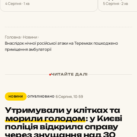
4 Серпня · 1 хв
5 Серпня · 2 хв
Головна
›
Новини
›
Внаслідок нічної російської атаки на Теремках пошкоджено
приміщення амбулаторії
ЧИТАЙТЕ ДАЛІ
6 Серпня, 10:59
НОВИНИ
ОПУБЛІКОВАНО
Утримували у клітках та
морили голодом
:
у Києві
поліція відкрила справу
через знущання над 30