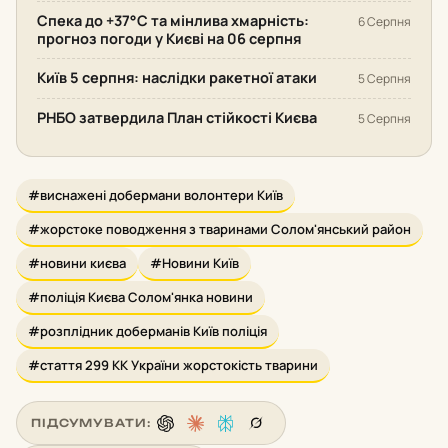
Спека до +37°С та мінлива хмарність:
6 Серпня
прогноз погоди у Києві на 06 серпня
Київ 5 серпня: наслідки ракетної атаки
5 Серпня
РНБО затвердила План стійкості Києва
5 Серпня
#виснажені добермани волонтери Київ
#жорстоке поводження з тваринами Солом'янський район
#новини києва
#Новини Київ
#поліція Києва Солом'янка новини
#розплідник доберманів Київ поліція
#стаття 299 КК України жорстокість тварини
ПІДСУМУВАТИ: