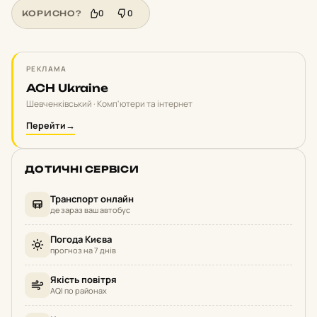
0
0
КОРИСНО?
РЕКЛАМА
ACH Ukraine
Шевченківський · Комп'ютери та інтернет
Перейти
→
ДОТИЧНІ СЕРВІСИ
Транспорт онлайн
де зараз ваш автобус
Погода Києва
прогноз на 7 днів
Якість повітря
AQI по районах