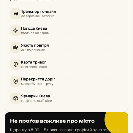
Транспорт онлайн
де зараз ваш автобус
Погода Києва
прогноз на 7 днів
Якість повітря
AQI по районах
Карта тривог
живі сповіщення
Перекриття доріг
мапа обмежень руху
Ярмарки Києва
графік, локації, ціни
Не проґав важливе про місто
Щоранку о 8:00 — 5 новин, погода, графіки й одна афіша на