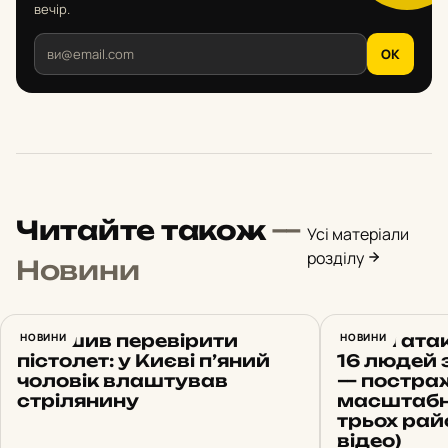
вечір.
OK
Читайте також
—
Усі матеріали
розділу
Новини
Вирішив перевірити
НОВИНИ
Нічна ата
НОВИНИ
пістолет: у Києві п’яний
16 людей 
чоловік влаштував
— постра
стрілянину
масштабні
трьох рай
відео)