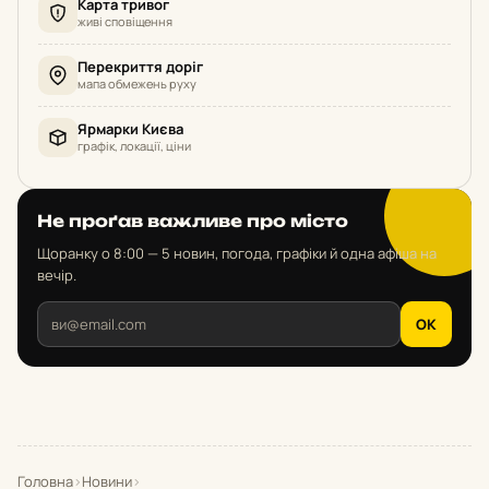
Карта тривог
живі сповіщення
Перекриття доріг
мапа обмежень руху
Ярмарки Києва
графік, локації, ціни
Не проґав важливе про місто
Щоранку о 8:00 — 5 новин, погода, графіки й одна афіша на
вечір.
OK
Головна
›
Новини
›