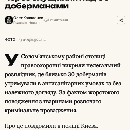
доберманами
Олег Коваленко
1 хв читання
Редакція · Новини
kyiv.npu.gov.ua
ФОТО
У
Солом’янському районі столиці
правоохоронці викрили нелегальний
розплідник, де близько 30 доберманів
утримували в антисанітарних умовах та без
належного догляду. За фактом жорстокого
поводження з тваринами розпочато
кримінальне провадження.
Про це повідомили в поліції Києва.