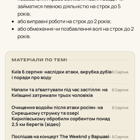
займатися певною діяльністю на строк до 5
років;
або виправні роботи на строк до 2 років;
або обмеження чи позбавлення волі на строк до 2
років.
МАТЕРІАЛИ ПО ТЕМІ
Київ 6 серпня: наслідки атаки, вирубка дубів
6 Серпня
і поради про воду
Напали та зґвалтували під час застілля: на
6 Серпня
Київщині затримали трьох чоловіків
Очищення водойм після атаки росіян: на
6 Серпня
Сирецькому струмку та озері
Кирилівському обробили сорбентом понад
2,5 км берегів (відео)
Поспішав на концерт The Weeknd у Варшаві:
6 Серпня