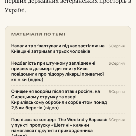
перших державних ветеранських просторів в
Україні.
МАТЕРІАЛИ ПО ТЕМІ
Напали та зґвалтували під час застілля: на
6 Серпня
Київщині затримали трьох чоловіків
Недбалість при штучному заплідненні
6 Серпня
призвела до смерті дитини: у Києві
повідомили про підозру лікарці приватної
клініки (відео)
Очищення водойм після атаки росіян: на
6 Серпня
Сирецькому струмку та озері
Кирилівському обробили сорбентом понад
2,5 км берегів (відео)
Поспішав на концерт The Weeknd у Варшаві:
6 Серпня
у пункті пропуску «Шегині» киянин
намагався підкупити прикордонника
(відео)