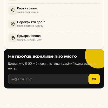
Карта тривог
живі сповіщення
Перекриття доріг
мапа обмежень руху
Ярмарки Києва
графік, локації, ціни
Не проґав важливе про місто
Щоранку о 8:00 — 5 новин, погода, графіки й одна афіша на
вечір.
OK