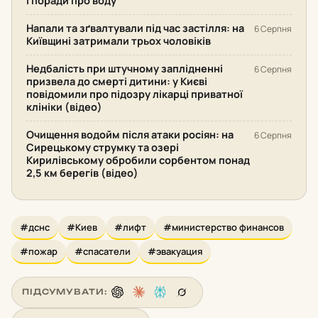
і поради про воду
Напали та зґвалтували під час застілля: на
6 Серпня
Київщині затримали трьох чоловіків
Недбалість при штучному заплідненні
6 Серпня
призвела до смерті дитини: у Києві
повідомили про підозру лікарці приватної
клініки (відео)
Очищення водойм після атаки росіян: на
6 Серпня
Сирецькому струмку та озері
Кирилівському обробили сорбентом понад
2,5 км берегів (відео)
#дснс
#Киев
#лифт
#министерство финансов
#пожар
#спасатели
#эвакуация
ПІДСУМУВАТИ: