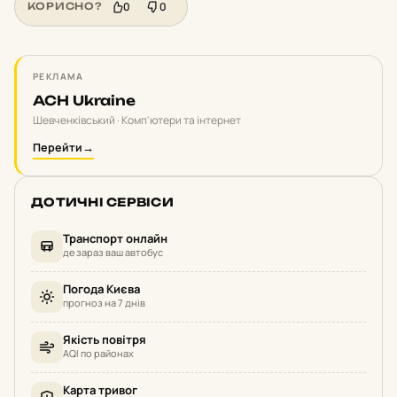
0
0
КОРИСНО?
РЕКЛАМА
ACH Ukraine
Шевченківський · Комп'ютери та інтернет
Перейти
→
ДОТИЧНІ СЕРВІСИ
Транспорт онлайн
де зараз ваш автобус
Погода Києва
прогноз на 7 днів
Якість повітря
AQI по районах
Карта тривог