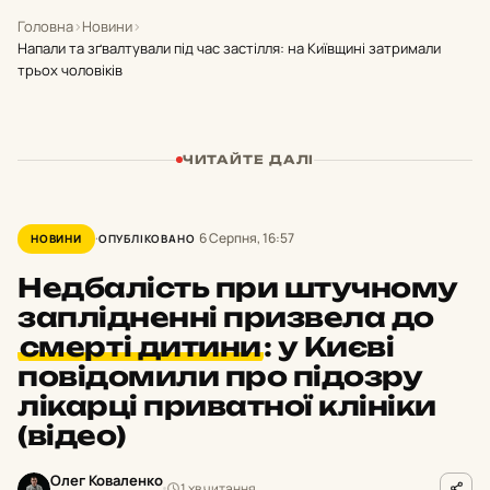
Головна
›
Новини
›
Напали та зґвалтували під час застілля: на Київщині затримали
трьох чоловіків
ЧИТАЙТЕ ДАЛІ
6 Серпня, 16:57
НОВИНИ
ОПУБЛІКОВАНО
Недбалість при штучному
заплідненні призвела до
смерті дитини
:
у Києві
повідомили про підозру
лікарці приватної клініки
(відео)
Олег Коваленко
1 хв читання