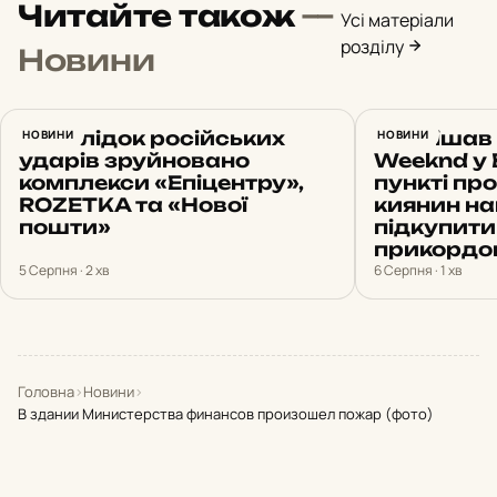
Читайте також
—
Усі матеріали
розділу
Новини
Внаслідок російських
НОВИНИ
Поспішав 
НОВИНИ
ударів зруйновано
Weeknd у 
комплекси «Епіцентру»,
пункті пр
ROZETKA та «Нової
киянин н
пошти»
підкупити
прикордон
5 Серпня · 2 хв
6 Серпня · 1 хв
Головна
›
Новини
›
В здании Министерства финансов произошел пожар (фото)