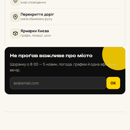
живі сповіщення
Перекриття доріг
мапа обмежень руху
Ярмарки Києва
графік, локації, ціни
Не проґав важливе про місто
Щоранку о 8:00 — 5 новин, погода, графіки й одна афіша на
вечір.
OK