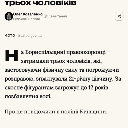
трьох чоловіків
Олег Коваленко
1 хв читання
Редакція · Новини
kv.npu.gov.ua
ФОТО
Н
а Бориспільщині правоохоронці
затримали трьох чоловіків, які,
застосовуючи фізичну силу та погрожуючи
розправою, зґвалтували 21-річну дівчину. За
скоєне фігурантам загрожує до 12 років
позбавлення волі.
Про це повідомили в поліції Київщини.