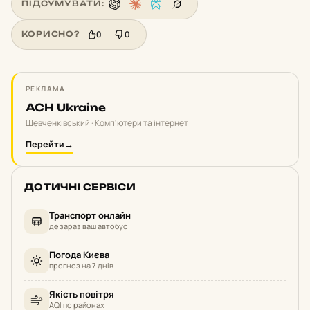
ПІДСУМУВАТИ:
0
0
КОРИСНО?
РЕКЛАМА
ACH Ukraine
Шевченківський · Комп'ютери та інтернет
Перейти
→
ДОТИЧНІ СЕРВІСИ
Транспорт онлайн
де зараз ваш автобус
Погода Києва
прогноз на 7 днів
Якість повітря
AQI по районах