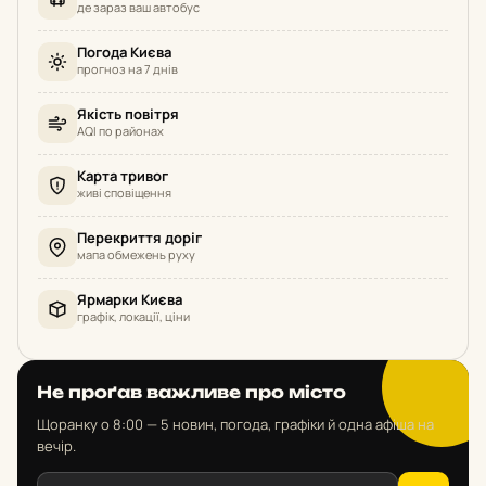
де зараз ваш автобус
Погода Києва
прогноз на 7 днів
Якість повітря
AQI по районах
Карта тривог
живі сповіщення
Перекриття доріг
мапа обмежень руху
Ярмарки Києва
графік, локації, ціни
Не проґав важливе про місто
Щоранку о 8:00 — 5 новин, погода, графіки й одна афіша на
вечір.