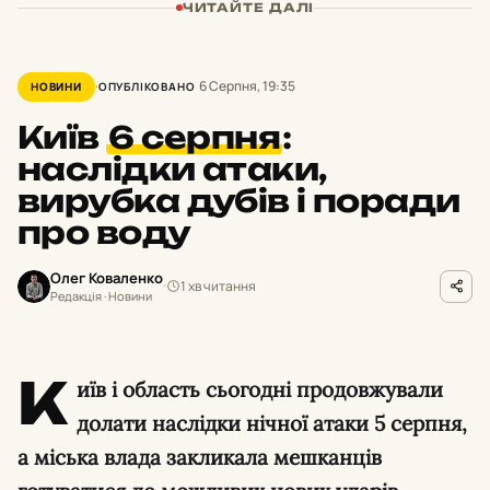
ЧИТАЙТЕ ДАЛІ
6 Серпня, 19:35
НОВИНИ
ОПУБЛІКОВАНО
Київ
6 серпня
:
наслідки атаки,
вирубка дубів і поради
про воду
Олег Коваленко
1 хв читання
Редакція · Новини
К
иїв і область сьогодні продовжували
долати наслідки нічної атаки 5 серпня,
а міська влада закликала мешканців