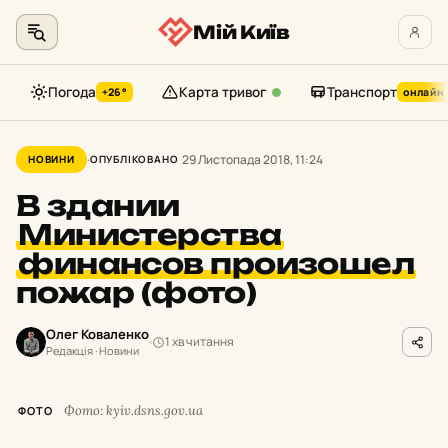
Мій Київ
Погода
Карта тривог
Транспорт
+26°
онлайн
Перейти
до
29 Листопада 2018, 11:24
НОВИНИ
ОПУБЛІКОВАНО
контенту
В здании
Министерства
финансов произошел
пожар (фото)
Олег Коваленко
1 хв читання
Редакція · Новини
Фото: kyiv.dsns.gov.ua
ФОТО