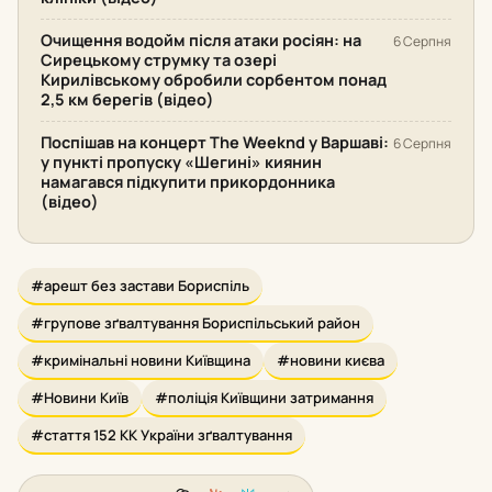
Очищення водойм після атаки росіян: на
6 Серпня
Сирецькому струмку та озері
Кирилівському обробили сорбентом понад
2,5 км берегів (відео)
Поспішав на концерт The Weeknd у Варшаві:
6 Серпня
у пункті пропуску «Шегині» киянин
намагався підкупити прикордонника
(відео)
#арешт без застави Бориспіль
#групове зґвалтування Бориспільський район
#кримінальні новини Київщина
#новини києва
#Новини Київ
#поліція Київщини затримання
#стаття 152 КК України зґвалтування