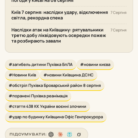
погоди у Києві на 08 серпня
Київ 7 серпня: наслідки удару, відключення
7 Серпня
світла, рекордна спека
Наслідки атак на Київщину: рятувальники
7 Серпня
третю добу ліквідовують осередки пожеж
та розбирають завали
#загибель дитини Пухівка БпЛА
#новини києва
#Новини Київ
#новини Київщина ДСНС
#обстріл Пухівка Броварський район 8 серпня
#поранені Пухівка реанімація
#стаття 438 КК України воєнні злочини
#удар по будинку Київщина Офіс Генпрокурора
ПІДСУМУВАТИ: