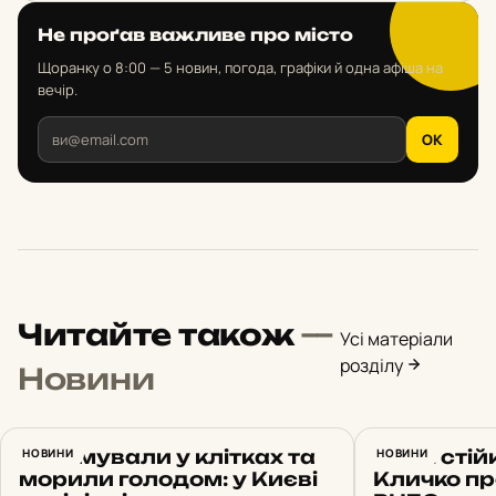
Не проґав важливе про місто
Щоранку о 8:00 — 5 новин, погода, графіки й одна афіша на
вечір.
OK
Читайте також
—
Усі матеріали
розділу
Новини
Утримували у клітках та
НОВИНИ
План стійк
НОВИНИ
морили голодом: у Києві
Кличко пр