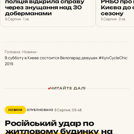
поліція відкрила справу
РНБО про 
через знущання над 30
Києва до
доберманами
сезону
6 Серпня · 1 хв
5 Серпня · 2 хв
Головна
›
Новини
›
В субботу в Киеве состоится Велопарад девушек #KyivCycleChic
2019
ЧИТАЙТЕ ДАЛІ
8 Серпня, 09:48
НОВИНИ
ОПУБЛІКОВАНО
Російський удар по
житловому будинку
на