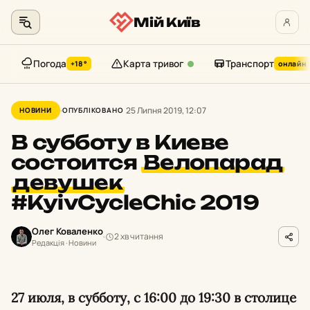
Мій Київ
Погода
Карта тривог
Транспорт
+18°
онлайн
Перейти
до
25 Липня 2019, 12:07
НОВИНИ
ОПУБЛІКОВАНО
контенту
В субботу в Киеве
состоится
Велопарад
девушек
#KyivCycleChic 2019
Олег Коваленко
2 хв читання
Редакція · Новини
27 июля, в субботу, с 16:00 до 19:30 в столице