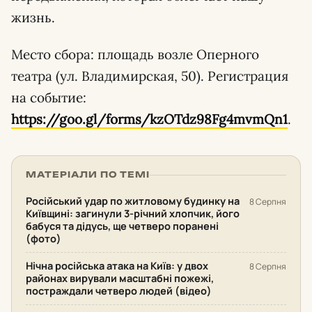
жизнь.
Место сбора: площадь возле Оперного
театра (ул. Владимирская, 50). Регистрация
на событие:
https://goo.gl/forms/kzOTdz98Fg4mvmQn1
.
МАТЕРІАЛИ ПО ТЕМІ
Російський удар по житловому будинку на
8 Серпня
Київщині: загинули 3-річний хлопчик, його
бабуся та дідусь, ще четверо поранені
(фото)
Нічна російська атака на Київ: у двох
8 Серпня
районах вирували масштабні пожежі,
постраждали четверо людей (відео)