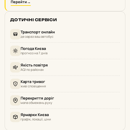
Перейти
→
ДОТИЧНІ СЕРВІСИ
Транспорт онлайн
де зараз ваш автобус
Погода Києва
прогноз на 7 днів
Якість повітря
AQI по районах
Карта тривог
живі сповіщення
Перекриття доріг
мапа обмежень руху
Ярмарки Києва
графік, локації, ціни