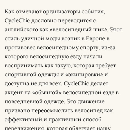
Как отмечают организаторы события,
CycleChic дословно переводится с
английского как «велосипедный шик». Этот
стиль уличной моды возник в Европе в
противовес велосипедному спорту, из-за
которого велосипедную езду начали
воспринимать как такую, которая требует
спортивной одежды и «экипировки» и
доступна не для всех. СycleChic делает
акцент на «обычной» велосипедной езде в
повседневной одежде. Это движение
призвано переосмыслить велосипед как
эффективный и практичный способ
передвижения, которая облегчает нашу