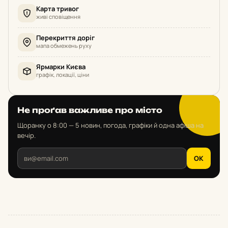
Карта тривог
живі сповіщення
Перекриття доріг
мапа обмежень руху
Ярмарки Києва
графік, локації, ціни
Не проґав важливе про місто
Щоранку о 8:00 — 5 новин, погода, графіки й одна афіша на
вечір.
OK