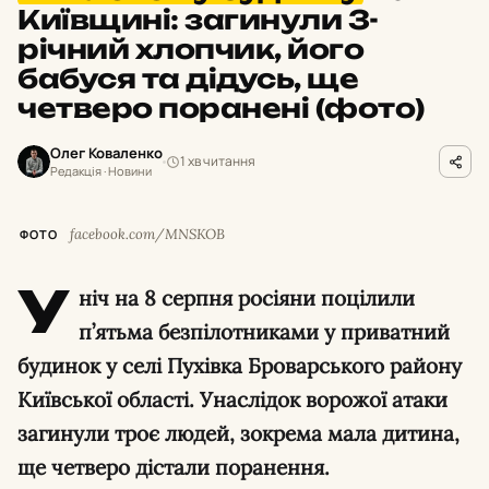
Київщині: загинули 3-
річний хлопчик, його
бабуся та дідусь, ще
четверо поранені (фото)
Олег Коваленко
1 хв читання
Редакція · Новини
facebook.com/MNSKOB
ФОТО
У
ніч на 8 серпня росіяни поцілили
п’ятьма безпілотниками у приватний
будинок у селі Пухівка Броварського району
Київської області. Унаслідок ворожої атаки
загинули троє людей, зокрема мала дитина,
ще четверо дістали поранення.