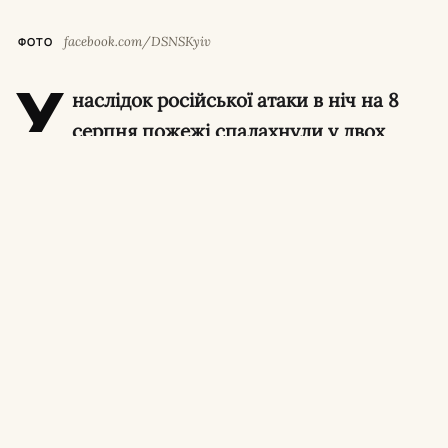
facebook.com/DSNSKyiv
ФОТО
У
наслідок російської атаки в ніч на 8
серпня пожежі спалахнули у двох
районах столиці. Унаслідок обстрілу
постраждали четверо осіб, трьох із яких
медики госпіталізували до лікарень.
Про це повідомили в ГУ ДСНС України в
Києві.
Голосіївський район
вогонь охопив гаражі у двох окремих