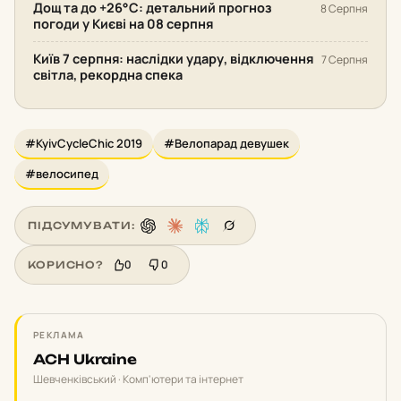
Дощ та до +26°С: детальний прогноз
8 Серпня
погоди у Києві на 08 серпня
Київ 7 серпня: наслідки удару, відключення
7 Серпня
світла, рекордна спека
#KyivCycleChic 2019
#Велопарад девушек
#велосипед
ПІДСУМУВАТИ:
0
0
КОРИСНО?
РЕКЛАМА
ACH Ukraine
Шевченківський · Комп'ютери та інтернет