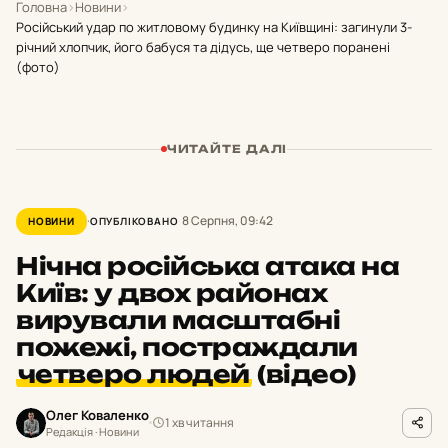
Головна
›
Новини
›
Російський удар по житловому будинку на Київщині: загинули 3-
річний хлопчик, його бабуся та дідусь, ще четверо поранені
(фото)
ЧИТАЙТЕ ДАЛІ
8 Серпня, 09:42
НОВИНИ
ОПУБЛІКОВАНО
Нічна російська атака на
Київ: у двох районах
вирували масштабні
пожежі, постраждали
четверо людей
(відео)
Олег Коваленко
1 хв читання
Редакція · Новини