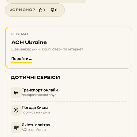
0
0
КОРИСНО?
РЕКЛАМА
ACH Ukraine
Шевченківський · Комп'ютери та інтернет
Перейти
→
ДОТИЧНІ СЕРВІСИ
Транспорт онлайн
де зараз ваш автобус
Погода Києва
прогноз на 7 днів
Якість повітря
AQI по районах