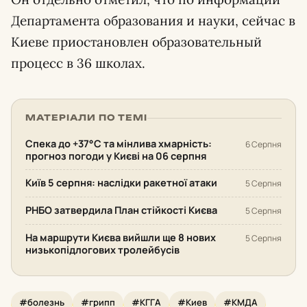
Департамента образования и науки, сейчас в
Киеве приостановлен образовательный
процесс в 36 школах.
МАТЕРІАЛИ ПО ТЕМІ
Спека до +37°С та мінлива хмарність:
6 Серпня
прогноз погоди у Києві на 06 серпня
Київ 5 серпня: наслідки ракетної атаки
5 Серпня
РНБО затвердила План стійкості Києва
5 Серпня
На маршрути Києва вийшли ще 8 нових
5 Серпня
низькопідлогових тролейбусів
#болезнь
#грипп
#КГГА
#Киев
#КМДА