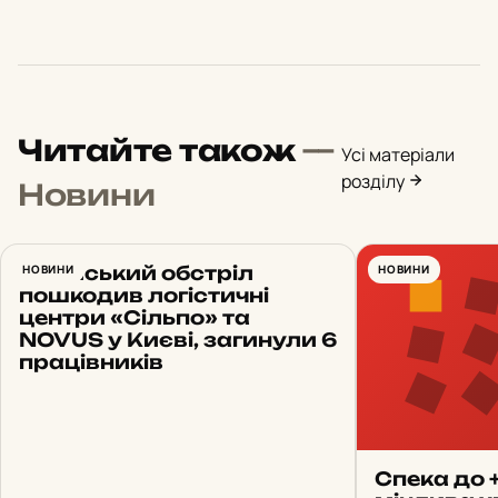
Читайте також
—
Усі матеріали
розділу
Новини
Російський обстріл
НОВИНИ
НОВИНИ
пошкодив логістичні
центри «Сільпо» та
NOVUS у Києві, загинули 6
працівників
Спека до 