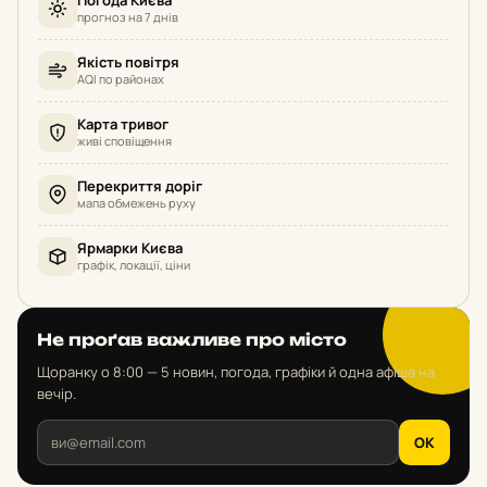
прогноз на 7 днів
Якість повітря
AQI по районах
Карта тривог
живі сповіщення
Перекриття доріг
мапа обмежень руху
Ярмарки Києва
графік, локації, ціни
Не проґав важливе про місто
Щоранку о 8:00 — 5 новин, погода, графіки й одна афіша на
вечір.
OK