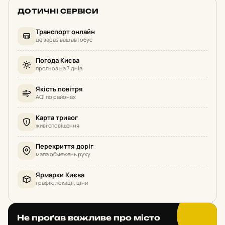
ДОТИЧНІ СЕРВІСИ
Транспорт онлайн
де зараз ваш автобус
Погода Києва
прогноз на 7 днів
Якість повітря
AQI по районах
Карта тривог
живі сповіщення
Перекриття доріг
мапа обмежень руху
Ярмарки Києва
графік, локації, ціни
Не проґав важливе про місто