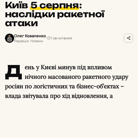
Київ
5 серпня
:
наслідки ракетної
атаки
Олег Коваленко
1 хв читання
Редакція · Новини
Д
ень у Києві минув під впливом
нічного масованого ракетного удару
росіян по логістичних та бізнес-об’єктах –
влада звітувала про хід відновлення, а
поліція паралельно викрила масштабну
корупційну схему та затримала російського
коригувальника.