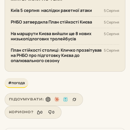
Київ 5 серпня: наслідки ракетної атаки
5 Серпня
РНБО затвердила План стійкості Києва
5 Серпня
На маршрути Києва вийшли ще 8 нових
5 Серпня
низькопідлогових тролейбусів
План стійкості столиці: Кличко прозвітував
5 Серпня
на РНБО про підготовку Києва до
опалювального сезону
#погода
ПІДСУМУВАТИ:
0
0
КОРИСНО?