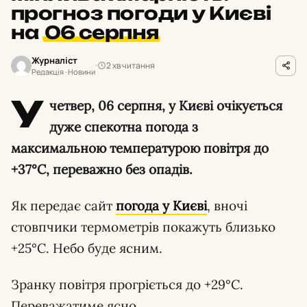
прогноз погоди у Києві
на
06 серпня
Журналіст
2 хв читання
Редакція · Новини
У
четвер, 06 серпня, у Києві очікується
дуже спекотна погода з
максимальною температурою повітря до
+37°С, переважно без опадів.
Як передає сайт
погода у Києві
, вночі
стовпчики термометрів покажуть близько
+25°С. Небо буде ясним.
Зранку повітря прогріється до +29°С.
Переважатиме ясно.