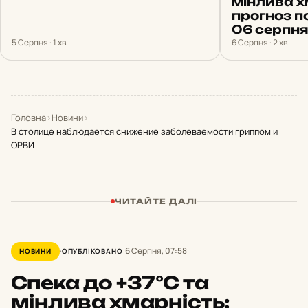
мінлива х
прогноз п
06 серпня
5 Серпня · 1 хв
6 Серпня · 2 хв
Головна
›
Новини
›
В столице наблюдается снижение заболеваемости гриппом и
ОРВИ
ЧИТАЙТЕ ДАЛІ
6 Серпня, 07:58
НОВИНИ
ОПУБЛІКОВАНО
Спека до +37°С та
мінлива хмарність: