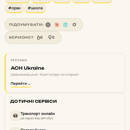
#орви
#школа
ПІДСУМУВАТИ:
0
0
КОРИСНО?
РЕКЛАМА
ACH Ukraine
Шевченківський · Комп'ютери та інтернет
Перейти
→
ДОТИЧНІ СЕРВІСИ
Транспорт онлайн
де зараз ваш автобус
Погода Києва