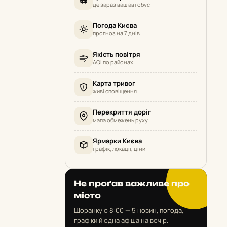
де зараз ваш автобус
Погода Києва
прогноз на 7 днів
Якість повітря
AQI по районах
Карта тривог
живі сповіщення
Перекриття доріг
мапа обмежень руху
Ярмарки Києва
графік, локації, ціни
Не проґав важливе про
місто
Щоранку о 8:00 — 5 новин, погода,
графіки й одна афіша на вечір.