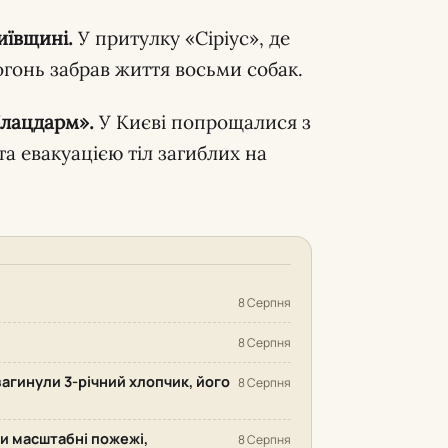
иївщині.
У притулку «Сіріус», де
вогонь забрав життя восьми собак.
Плацдарм».
У Києві попрощалися з
 евакуацією тіл загиблих на
8 Серпня
8 Серпня
загинули 3-річний хлопчик, його
8 Серпня
ли масштабні пожежі,
8 Серпня