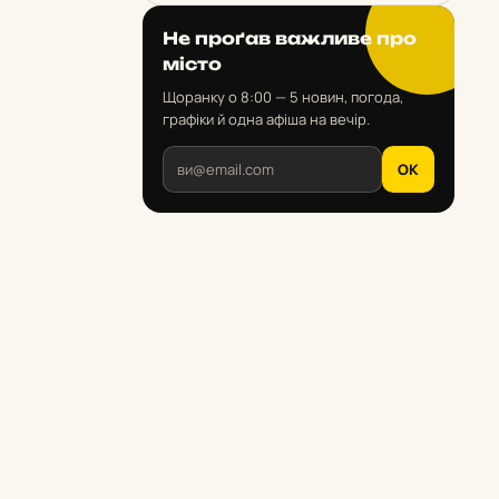
Не проґав важливе про
місто
Щоранку о 8:00 — 5 новин, погода,
графіки й одна афіша на вечір.
OK