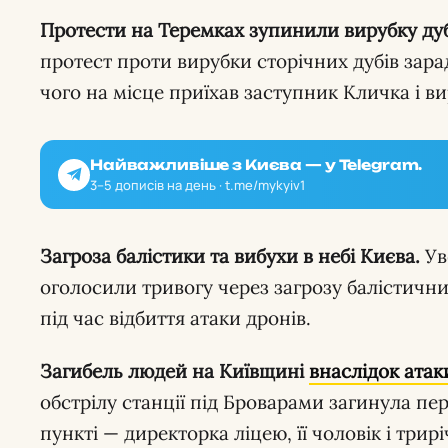
Протести на Теремках зупинили вирубку дуб
протест проти вирубки сторічних дубів зар
чого на місце приїхав заступник Кличка і в
Найважливіше з Києва — у Telegram.
3–5 дописів на день · t.me/mykyiv1
Загроза балістики та вибухи в небі Києва.
Ув
оголосили тривогу через загрозу балістичних
під час відбиття атаки дронів.
Загибель людей на Київщині
внаслідок атак
обстрілу станції під Броварами загинула пе
пункті — директорка ліцею, її чоловік і трир