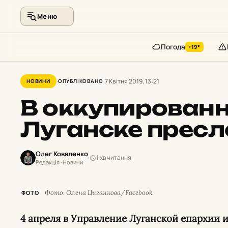
Меню
Погода
+19°
Перейти
до
7 Квітня 2019, 13:21
НОВИНИ
ОПУБЛІКОВАНО
контенту
В оккупирован
Луганске прес
Олег Коваленко
1 хв читання
Редакція · Новини
Фото: Олена Циганкова/Facebook
ФОТО
4 апреля в Управление Луганской епархии и Свято-Троицкого кафедрального