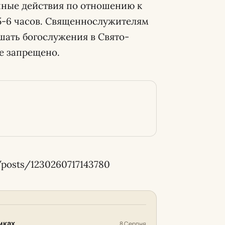
нные действия по отношению к
5-6 часов. Священнослужителям
шать богослужения в Свято-
е запрещено.
/posts/1230260717143780
мках
8 Серпня