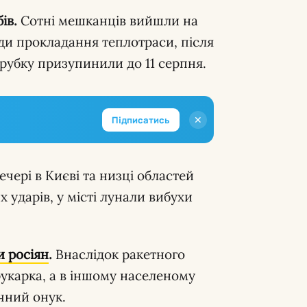
ів.
Сотні мешканців вийшли на
ади прокладання теплотраси, після
ирубку призупинили до 11 серпня.
✕
Підписатись
ечері в Києві та низці областей
 ударів, у місті лунали вибухи
и росіян
.
Внаслідок ракетного
рукарка, а в іншому населеному
ічний онук.