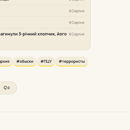
8 Серпня
8 Серпня
загинули 3-річний хлопчик, його
8 Серпня
архия
#обыски
#ПЦУ
#террористы
0