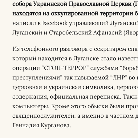
собора Украинской Православной Церкви (П
находятся на оккупированной территории 
написал в Facebook управляющий Луганско
Луганский и Старобельский Афанасий (Явор
Из телефонного разговора с секретарем еп
который находится в Луганске стало извест
операции “СТОП-ТЕРРОР” службами “борь
преступлениями” так называемой “ЛНР” во 
церковная и украинская символика, церков
содержания, официальная переписка. Такж
компьютеры. Кроме этого обыски были про
священнослужителей, а именно в частном 
Геннадия Курганова.