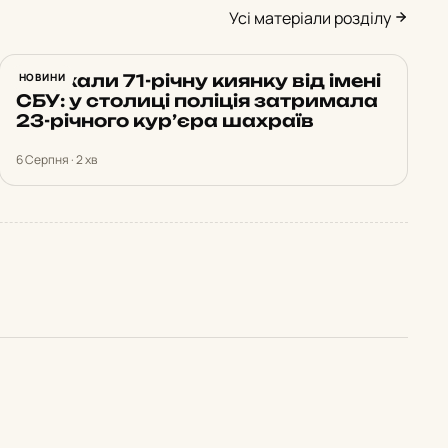
Усі матеріали розділу
Ошукали 71-річну киянку від імені
НОВИНИ
СБУ: у столиці поліція затримала
23-річного кур’єра шахраїв
6 Серпня · 2 хв