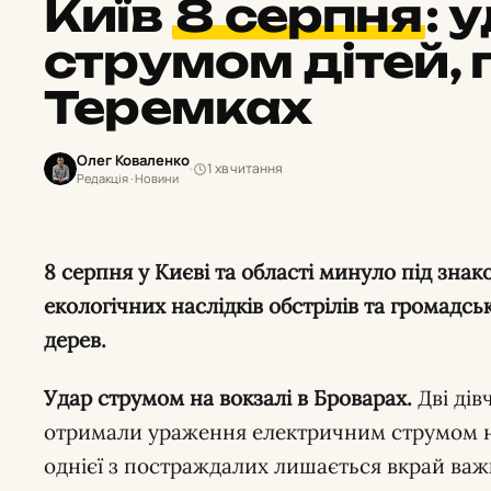
Київ
8 серпня
:
у
струмом дітей, 
Теремках
Олег Коваленко
1 хв читання
Редакція · Новини
8 серпня у Києві та області минуло під знаком трагічних подій на транспорті,
екологічних наслідків обстрілів та громадсь
дерев.
Удар струмом на вокзалі в Броварах.
Дві дівч
отримали ураження електричним струмом на
однієї з постраждалих лишається вкрай важ