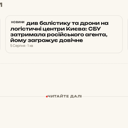
и
Наводив балістику та дрони на
НОВИНИ
логістичні центри Києва: СБУ
затримала російського агента,
йому загрожує довічне
5 Серпня · 1 хв
ЧИТАЙТЕ ДАЛІ