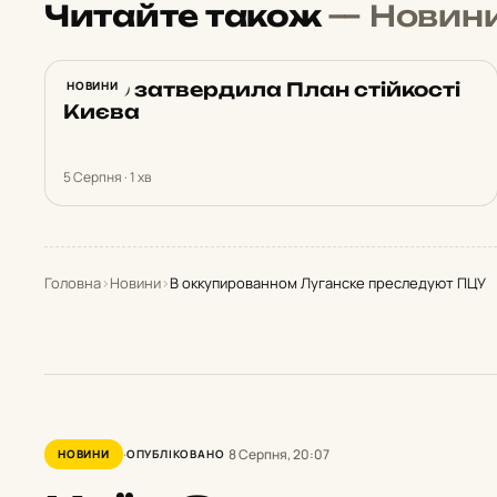
Читайте також
— Новин
РНБО затвердила План стійкості
НОВИНИ
Києва
5 Серпня · 1 хв
Головна
›
Новини
›
В оккупированном Луганске преследуют ПЦУ
8 Серпня, 20:07
НОВИНИ
ОПУБЛІКОВАНО