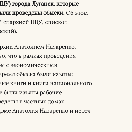
ЦУ) города Луганск, которые
были проведены обыски.
Об этом
й епархией ПЦУ, епископ
ский).
архии Анатолием Назаренко,
но, что в рамках проведения
бы с экономическими
время обыска были изъяты:
ные книги и книги национального
е были изъяты рабочие
ведены в частных домах
доме Анатолия Назаренко и иерея