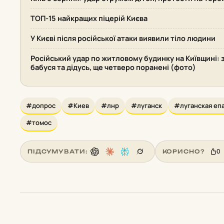
ТОП-15 найкращих піцерій Києва
У Києві після російської атаки виявили тіло людини
Російський удар по житловому будинку на Київщині: 
бабуся та дідусь, ще четверо поранені (фото)
#допрос
#Киев
#лнр
#луганск
#луганская еп
#томос
0
ПІДСУМУВАТИ:
КОРИСНО?