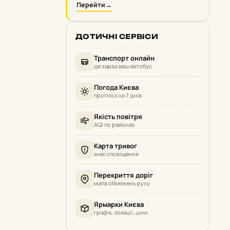
Перейти
→
ДОТИЧНІ СЕРВІСИ
Транспорт онлайн
де зараз ваш автобус
Погода Києва
прогноз на 7 днів
Якість повітря
AQI по районах
Карта тривог
живі сповіщення
Перекриття доріг
мапа обмежень руху
Ярмарки Києва
графік, локації, ціни