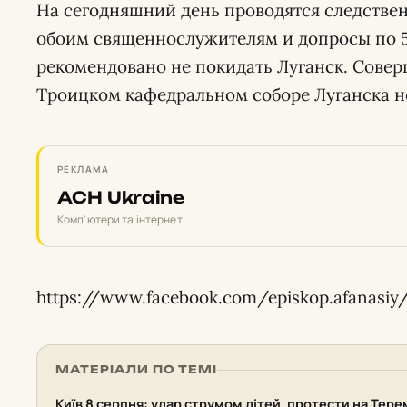
На сегодняшний день проводятся следстве
обоим священнослужителям и допросы по 
рекомендовано не покидать Луганск. Совер
Троицком кафедральном соборе Луганска н
РЕКЛАМА
ACH Ukraine
Комп'ютери та інтернет
https://www.facebook.com/episkop.afanasiy
МАТЕРІАЛИ ПО ТЕМІ
Київ 8 серпня: удар струмом дітей, протести на Тере