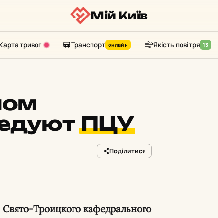
Мій Київ
Карта тривог
Транспорт
Якість повітря
онлайн
13
ном
ледуют
ПЦУ
Поділитися